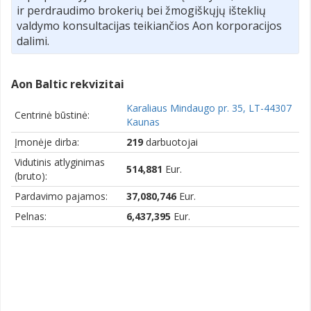
ir perdraudimo brokerių bei žmogiškųjų išteklių
valdymo konsultacijas teikiančios Aon korporacijos
dalimi.
Aon Baltic rekvizitai
Karaliaus Mindaugo pr. 35, LT-44307
Centrinė būstinė:
Kaunas
Įmonėje dirba:
219
darbuotojai
Vidutinis atlyginimas
514,881
Eur.
(bruto):
Pardavimo pajamos:
37,080,746
Eur.
Pelnas:
6,437,395
Eur.