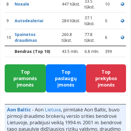
33.5
8
Noxale
447 tūkst.
10
tūkst.
37.1
9
Autodealeriai
284 tūkst.
0
tūkst.
Spainetos
260.8
77.8
10
6
draudimas
tūkst.
tūkst.
Bendras (Top 10)
43.5 mln.
6.8 mln.
399
Top
Top
Top
pramonės
paslaugų
prekybos
įmonės
įmonės
įmonės
Aon Baltic
- Aon
Lietuva
, pirmtakė Aon Baltic, buvo
pirmoji draudimo brokerių verslo srities bendrovė
Lietuvoje, pradėjusi veiklą 1994 m. 2001 m. bendrovė
tapo pasaulyje didžiausios rizikų valdymo, draudimo