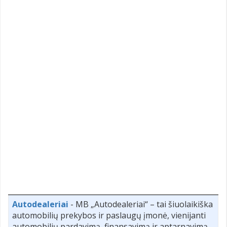
Autodealeriai
- MB „Autodealeriai“ – tai šiuolaikiška
automobilių prekybos ir paslaugų įmonė, vienijanti
automobilių pardavimą, finansavimą ir aptarnavimą