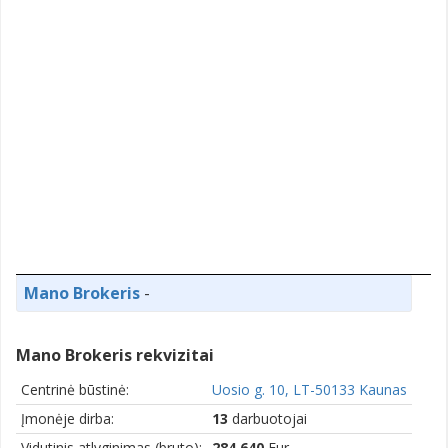
Mano Brokeris
-
Mano Brokeris rekvizitai
Centrinė būstinė:
Uosio g. 10, LT-50133 Kaunas
Įmonėje dirba:
13
darbuotojai
Vidutinis atlyginimas (bruto):
284,640
Eur.