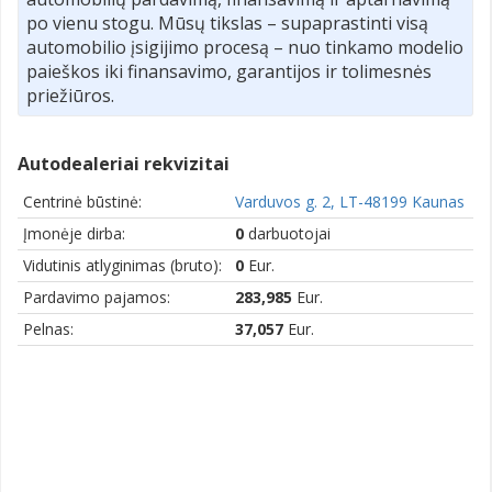
po vienu stogu. Mūsų tikslas – supaprastinti visą
automobilio įsigijimo procesą – nuo tinkamo modelio
paieškos iki finansavimo, garantijos ir tolimesnės
priežiūros.
Autodealeriai rekvizitai
Centrinė būstinė:
Varduvos g. 2, LT-48199 Kaunas
Įmonėje dirba:
0
darbuotojai
Vidutinis atlyginimas (bruto):
0
Eur.
Pardavimo pajamos:
283,985
Eur.
Pelnas:
37,057
Eur.