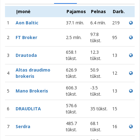
Įmonė
Pajamos
Pelnas
Darb.
1
Aon Baltic
37.1 mln.
6.4 mln.
219
97.8
2
FT Broker
2.5 mln.
95
tūkst.
658.1
12.3
3
Drautoda
13
tūkst.
tūkst.
Altas draudimo
626.9
50.9
4
12
brokeris
tūkst.
tūkst.
606.3
-3.5
5
Mano Brokeris
13
tūkst.
tūkst.
576.6
6
DRAUDLITA
35 tūkst.
15
tūkst.
485.7
68.1
7
Serdra
16
tūkst.
tūkst.