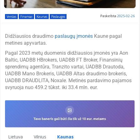
Paskelbta
2025-02-26
Verslas
Finansai
Kaunas
Paslaugos
Didžiausios draudimo
paslaugų įmonės
Kaune pagal
metines apyvartas.
Pagal 2023 metų duomenis didžiausios įmonės yra Aon
Baltic, UADBB HBrokers, UADBB FT Broker, Finansinių
sprendimų agentūra, Tranzito vartai, UADBB Drautoda,
UADBB Mano Brokeris, UADBB Altas draudimo brokeris,
UADBB DRAUDLITA, Noxale. Metinės pardavimo pajamos
svyruoja nuo 459.2 tūkst. iki 33.4 mln. eur.
Lietuva
Vilnius
Kaunas