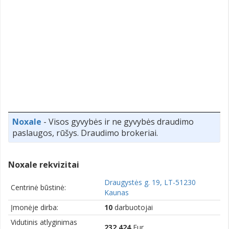
Noxale
- Visos gyvybės ir ne gyvybės draudimo
paslaugos, rūšys. Draudimo brokeriai.
Noxale rekvizitai
Draugystės g. 19, LT-51230
Centrinė būstinė:
Kaunas
Įmonėje dirba:
10
darbuotojai
Vidutinis atlyginimas
232,424
Eur.