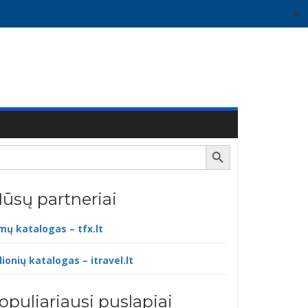
✕
Search Button
ūsų partneriai
lmų katalogas – tfx.lt
lionių katalogas – itravel.lt
opuliariausi puslapiai