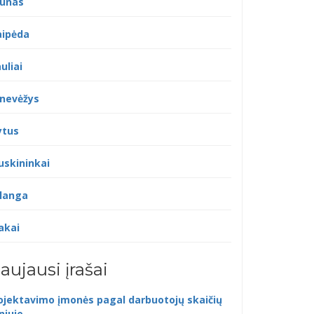
unas
aipėda
uliai
nevėžys
ytus
uskininkai
langa
akai
aujausi įrašai
ojektavimo įmonės pagal darbuotojų skaičių
lniuje