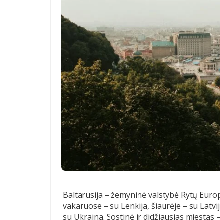
Baltarusija – žemyninė valstybė Rytų Europ
vakaruose – su Lenkija, šiaurėje – su Latvij
su Ukraina. Sostinė ir didžiausias miestas 