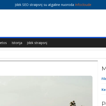
Įdėk SEO straipsnį su atgaline nuoroda
Infocloude
ietos
Istorija
Įdėk straipsnį
M
Fi
Ke
P