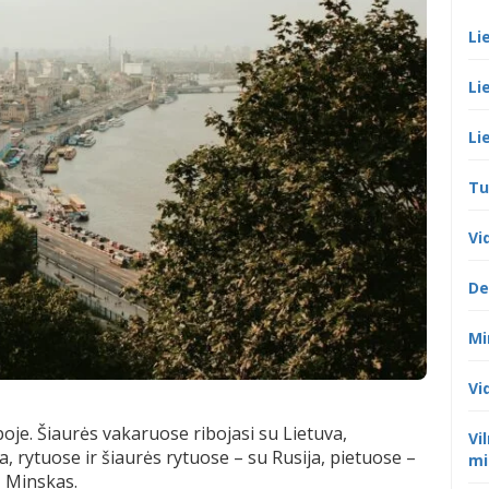
Li
Li
Li
Tu
Vi
De
Mi
Vi
oje. Šiaurės vakaruose ribojasi su Lietuva,
Vi
a, rytuose ir šiaurės rytuose – su Rusija, pietuose –
mi
– Minskas.