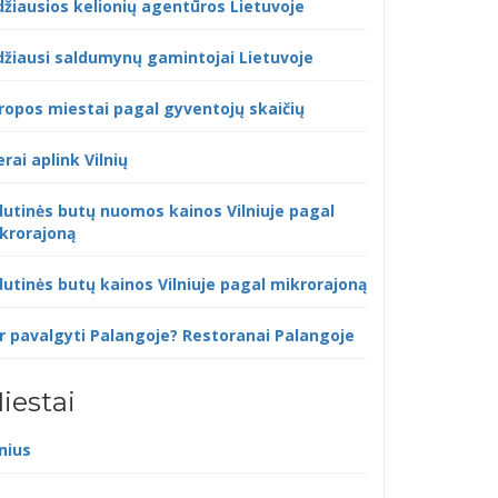
džiausios kelionių agentūros Lietuvoje
džiausi saldumynų gamintojai Lietuvoje
ropos miestai pagal gyventojų skaičių
erai aplink Vilnių
dutinės butų nuomos kainos Vilniuje pagal
krorajoną
dutinės butų kainos Vilniuje pagal mikrorajoną
r pavalgyti Palangoje? Restoranai Palangoje
iestai
lnius