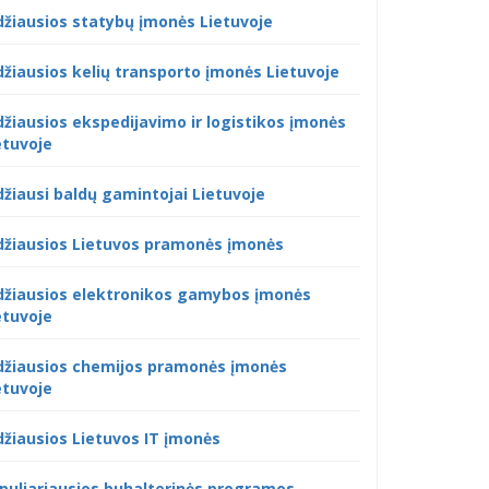
džiausios statybų įmonės Lietuvoje
džiausios kelių transporto įmonės Lietuvoje
džiausios ekspedijavimo ir logistikos įmonės
etuvoje
džiausi baldų gamintojai Lietuvoje
džiausios Lietuvos pramonės įmonės
džiausios elektronikos gamybos įmonės
etuvoje
džiausios chemijos pramonės įmonės
etuvoje
džiausios Lietuvos IT įmonės
puliariausios buhalterinės programos