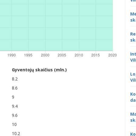
Me
sk
Re
sk
In
Vi
Gyventojų skaičius (mln.)
Lo
8.2
Vi
8.6
Ko
9
da
9.4
Ma
9.6
sk
10
10.2
Ko