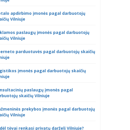
talo apdirbimo įmonės pagal darbuotojų
aičių Vilniuje
klamos paslaugų įmonės pagal darbuotojų
aičių Vilniuje
terneto parduotuvės pagal darbuotojų skaičių
lniuje
gistikos įmonės pagal darbuotojų skaičių
lniuje
nsultacinių paslaugų įmonės pagal
rbuotojų skaičių Vilniuje
žmeninės prekybos įmonės pagal darbuotojų
aičių Vilniuje
dėl tėvai renkasi privatų darželį Vilniuje?