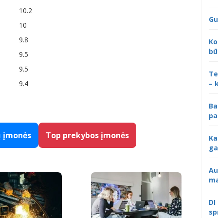
10.2
Gu
10
9.8
Ko
bū
9.5
9.5
Te
– 
9.4
Ba
pa
ų įmonės
Top prekybos įmonės
Ka
ga
Au
ma
DI
sp