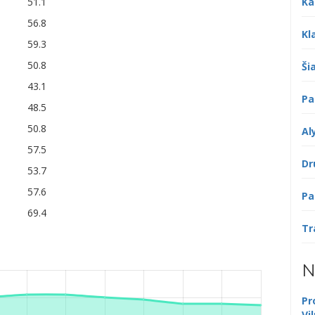
Ka
51.1
56.8
Kl
59.3
50.8
Šia
43.1
Pa
48.5
50.8
Al
57.5
Dr
53.7
57.6
Pa
69.4
Tr
N
Pr
Vi