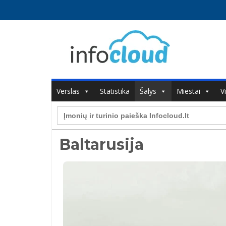
Verslas
Statistika
Šalys
Miestai
V
Search
for:
Baltarusija