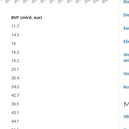
Di
Di
BVP (mlrd. eur)
11.7
Eu
14.3
Ež
16
16.3
Vi
mi
19.2
25.1
Vi
30.4
34.2
Ku
42.7
M
36.5
43.1
Vi
44.1