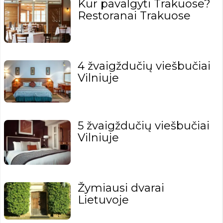
Kur pavalgyti Trakuose?
Restoranai Trakuose
4 žvaigždučių viešbučiai
Vilniuje
5 žvaigždučių viešbučiai
Vilniuje
Žymiausi dvarai
Lietuvoje