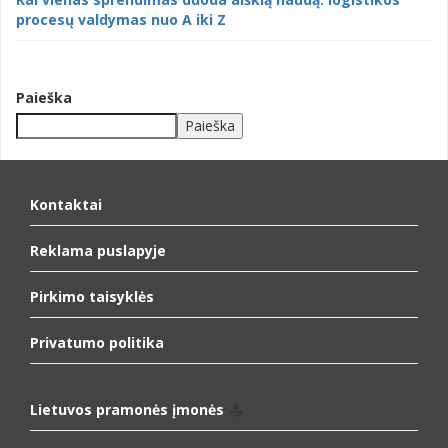
procesų valdymas nuo A iki Z
Paieška
Paieška
When autocomplete results are available use up and down arrows to
Kontaktai
Reklama puslapyje
Pirkimo taisyklės
Privatumo politika
Lietuvos pramonės įmonės