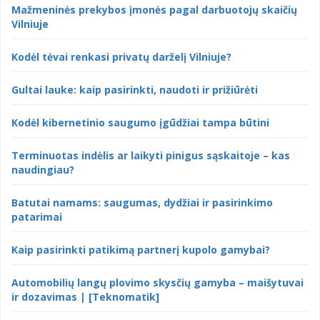
Mažmeninės prekybos įmonės pagal darbuotojų skaičių
Vilniuje
Kodėl tėvai renkasi privatų darželį Vilniuje?
Gultai lauke: kaip pasirinkti, naudoti ir prižiūrėti
Kodėl kibernetinio saugumo įgūdžiai tampa būtini
Terminuotas indėlis ar laikyti pinigus sąskaitoje – kas
naudingiau?
Batutai namams: saugumas, dydžiai ir pasirinkimo
patarimai
Kaip pasirinkti patikimą partnerį kupolo gamybai?
Automobilių langų plovimo skysčių gamyba – maišytuvai
ir dozavimas | [Teknomatik]