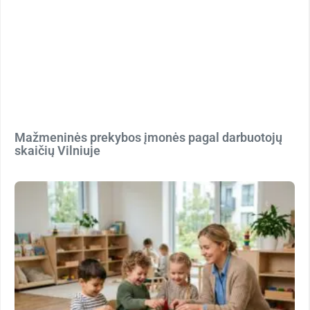
Mažmeninės prekybos įmonės pagal darbuotojų
skaičių Vilniuje