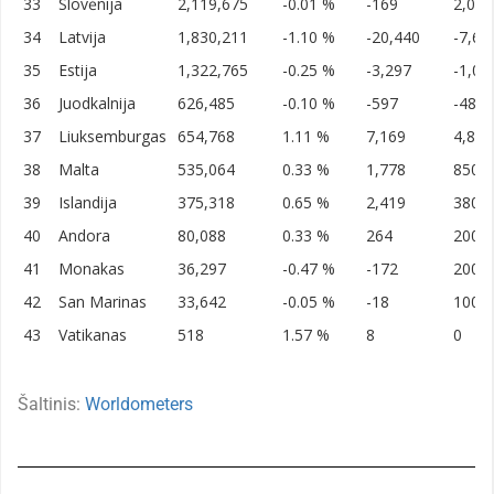
33
Slovėnija
2,119,675
-0.01 %
-169
2,000
34
Latvija
1,830,211
-1.10 %
-20,440
-7,63
35
Estija
1,322,765
-0.25 %
-3,297
-1,00
36
Juodkalnija
626,485
-0.10 %
-597
-480
37
Liuksemburgas
654,768
1.11 %
7,169
4,883
38
Malta
535,064
0.33 %
1,778
850
39
Islandija
375,318
0.65 %
2,419
380
40
Andora
80,088
0.33 %
264
200
41
Monakas
36,297
-0.47 %
-172
200
42
San Marinas
33,642
-0.05 %
-18
100
43
Vatikanas
518
1.57 %
8
0
Šaltinis:
Worldometers