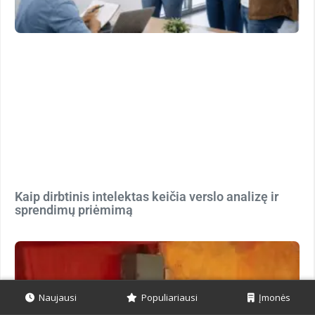
Kaip dirbtinis intelektas keičia verslo analizę ir
sprendimų priėmimą
Naujausi
Populiariausi
Įmonės