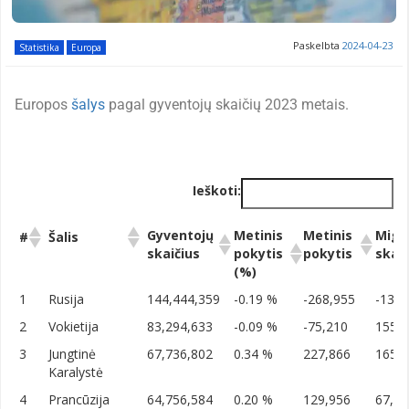
Paskelbta
2024-04-23
Statistika
Europa
Europos
šalys
pagal gyventojų skaičių 2023 metais.
Ieškoti:
Gyventojų
Metinis
Metinis
Migr
#
Šalis
skaičius
pokytis
pokytis
skaič
(%)
Gyventojų
Metinis
Metinis
Migr
#
Šalis
1
Rusija
144,444,359
-0.19 %
-268,955
-136,
skaičius
pokytis
pokytis
skaič
2
Vokietija
83,294,633
-0.09 %
-75,210
155,
(%)
3
Jungtinė
67,736,802
0.34 %
227,866
165,
Karalystė
4
Prancūzija
64,756,584
0.20 %
129,956
67,76