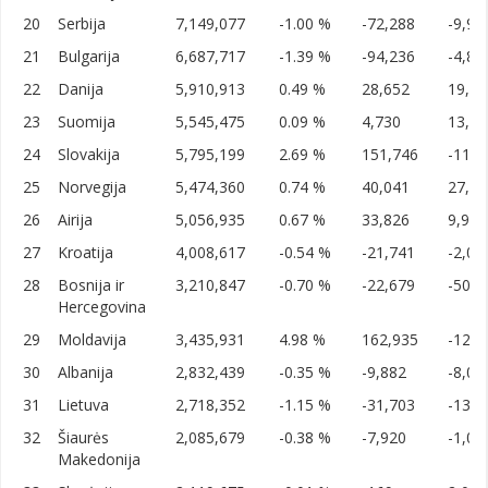
20
Serbija
7,149,077
-1.00 %
-72,288
-9,99
21
Bulgarija
6,687,717
-1.39 %
-94,236
-4,80
22
Danija
5,910,913
0.49 %
28,652
19,99
23
Suomija
5,545,475
0.09 %
4,730
13,99
24
Slovakija
5,795,199
2.69 %
151,746
-112,
25
Norvegija
5,474,360
0.74 %
40,041
27,99
26
Airija
5,056,935
0.67 %
33,826
9,999
27
Kroatija
4,008,617
-0.54 %
-21,741
-2,00
28
Bosnija ir
3,210,847
-0.70 %
-22,679
-500
Hercegovina
29
Moldavija
3,435,931
4.98 %
162,935
-125,
30
Albanija
2,832,439
-0.35 %
-9,882
-8,00
31
Lietuva
2,718,352
-1.15 %
-31,703
-13,1
32
Šiaurės
2,085,679
-0.38 %
-7,920
-1,00
Makedonija