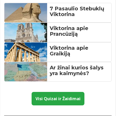
7 Pasaulio Stebuklų
Viktorina
Viktorina apie
Prancūziją
Viktorina apie
Graikiją
Ar žinai kurios šalys
yra kaimynės?
Visi Quizai ir Žaidimai