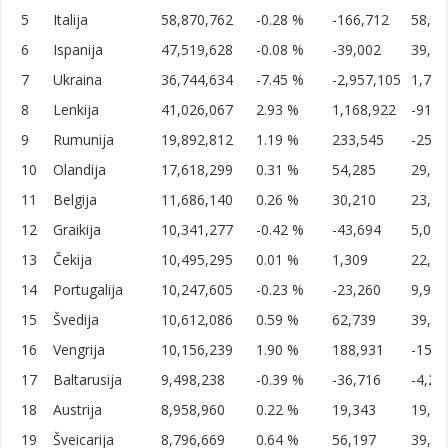
5
Italija
58,870,762
-0.28 %
-166,712
58,49
6
Ispanija
47,519,628
-0.08 %
-39,002
39,99
7
Ukraina
36,744,634
-7.45 %
-2,957,105
1,784
8
Lenkija
41,026,067
2.93 %
1,168,922
-910,
9
Rumunija
19,892,812
1.19 %
233,545
-254,
10
Olandija
17,618,299
0.31 %
54,285
29,99
11
Belgija
11,686,140
0.26 %
30,210
23,99
12
Graikija
10,341,277
-0.42 %
-43,694
5,000
13
Čekija
10,495,295
0.01 %
1,309
22,01
14
Portugalija
10,247,605
-0.23 %
-23,260
9,999
15
Švedija
10,612,086
0.59 %
62,739
39,99
16
Vengrija
10,156,239
1.90 %
188,931
-156,
17
Baltarusija
9,498,238
-0.39 %
-36,716
-4,28
18
Austrija
8,958,960
0.22 %
19,343
19,99
19
Šveicarija
8,796,669
0.64 %
56,197
39,99