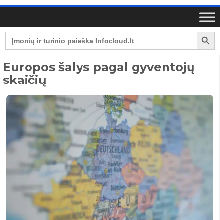
Search Button
Search
for:
Europos šalys pagal gyventojų
skaičių