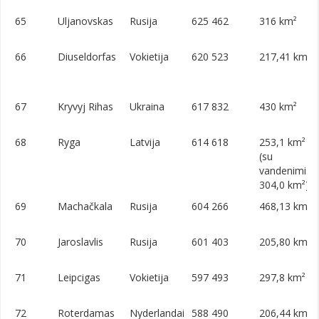
65
Uljanovskas
Rusija
625 462
316 km²
66
Diuseldorfas
Vokietija
620 523
217,41 km²
67
Kryvyj Rihas
Ukraina
617 832
430 km²
68
Ryga
Latvija
614 618
253,1 km²
(su
vandenimis
304,0 km²)
69
Machačkala
Rusija
604 266
468,13 km²
70
Jaroslavlis
Rusija
601 403
205,80 km²
71
Leipcigas
Vokietija
597 493
297,8 km²
72
Roterdamas
Nyderlandai
588 490
206,44 km²