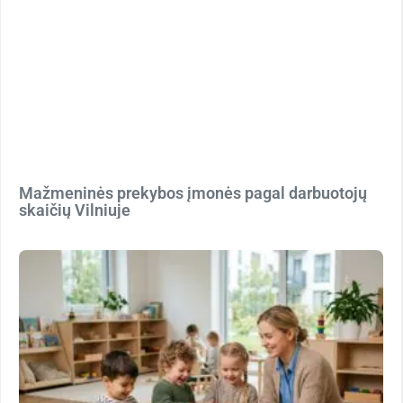
Mažmeninės prekybos įmonės pagal darbuotojų
skaičių Vilniuje