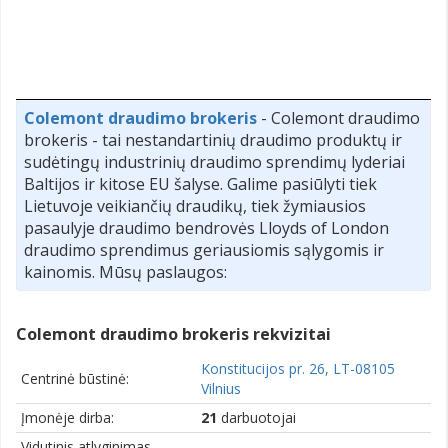
Colemont draudimo brokeris
- Colemont draudimo
brokeris - tai nestandartinių draudimo produktų ir
sudėtingų industrinių draudimo sprendimų lyderiai
Baltijos ir kitose EU šalyse. Galime pasiūlyti tiek
Lietuvoje veikiančių draudikų, tiek žymiausios
pasaulyje draudimo bendrovės Lloyds of London
draudimo sprendimus geriausiomis sąlygomis ir
kainomis. Mūsų paslaugos:
Colemont draudimo brokeris rekvizitai
Konstitucijos pr. 26, LT-08105
Centrinė būstinė:
Vilnius
Įmonėje dirba:
21
darbuotojai
Vidutinis atlyginimas