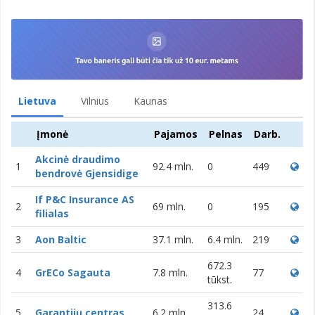
Lietuva
Vilnius
Kaunas
Įmonė
Pajamos
Pelnas
Darb.
Akcinė draudimo
1
92.4 mln.
0
449
bendrovė Gjensidige
If P&C Insurance AS
2
69 mln.
0
195
filialas
3
Aon Baltic
37.1 mln.
6.4 mln.
219
672.3
4
GrECo Sagauta
7.8 mln.
77
tūkst.
313.6
5
Garantijų centras
6.2 mln.
24