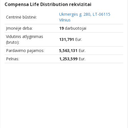
Compensa Life Distribution rekvizitai
Ukmergės g. 280, LT-06115
Centrinė būstinė:
Vilnius
Įmonėje dirba:
19
darbuotojai
Vidutinis atlyginimas
131,791
Eur.
(bruto):
Pardavimo pajamos:
5,563,131
Eur.
Pelnas:
1,253,599
Eur.