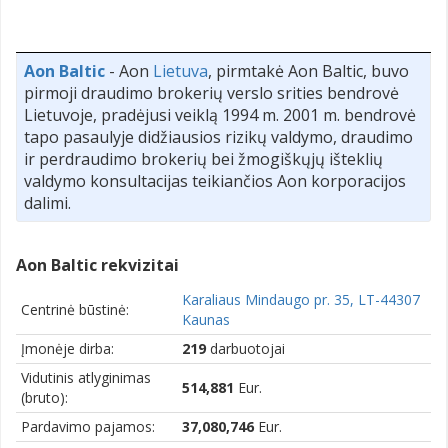
Aon Baltic
- Aon
Lietuva
, pirmtakė Aon Baltic, buvo
pirmoji draudimo brokerių verslo srities bendrovė
Lietuvoje, pradėjusi veiklą 1994 m. 2001 m. bendrovė
tapo pasaulyje didžiausios rizikų valdymo, draudimo
ir perdraudimo brokerių bei žmogiškųjų išteklių
valdymo konsultacijas teikiančios Aon korporacijos
dalimi.
Aon Baltic rekvizitai
Karaliaus Mindaugo pr. 35, LT-44307
Centrinė būstinė:
Kaunas
Įmonėje dirba:
219
darbuotojai
Vidutinis atlyginimas
514,881
Eur.
(bruto):
Pardavimo pajamos:
37,080,746
Eur.