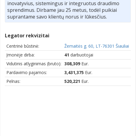
inovatyvius, sistemingus ir integruotus draudimo
sprendimus. Dirbame jau 25 metus, todėl puikiai
suprantame savo klientų norus ir lūkesčius.
Legator rekvizitai
Centrinė būstinė:
Žemaitės g. 60, LT-76301 Šiauliai
Įmonėje dirba:
41
darbuotojai
Vidutinis atlyginimas (bruto):
308,309
Eur.
Pardavimo pajamos:
3,431,375
Eur.
Pelnas:
520,221
Eur.