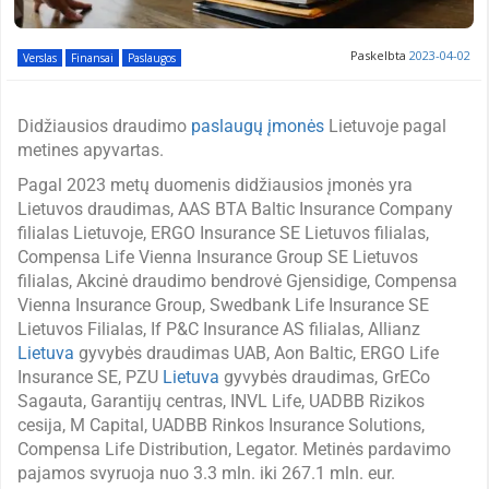
Paskelbta
2023-04-02
Verslas
Finansai
Paslaugos
Didžiausios draudimo
paslaugų įmonės
Lietuvoje pagal
metines apyvartas.
Pagal 2023 metų duomenis didžiausios įmonės yra
Lietuvos draudimas, AAS BTA Baltic Insurance Company
filialas Lietuvoje, ERGO Insurance SE Lietuvos filialas,
Compensa Life Vienna Insurance Group SE Lietuvos
filialas, Akcinė draudimo bendrovė Gjensidige, Compensa
Vienna Insurance Group, Swedbank Life Insurance SE
Lietuvos Filialas, If P&C Insurance AS filialas, Allianz
Lietuva
gyvybės draudimas UAB, Aon Baltic, ERGO Life
Insurance SE, PZU
Lietuva
gyvybės draudimas, GrECo
Sagauta, Garantijų centras, INVL Life, UADBB Rizikos
cesija, M Capital, UADBB Rinkos Insurance Solutions,
Compensa Life Distribution, Legator. Metinės pardavimo
pajamos svyruoja nuo 3.3 mln. iki 267.1 mln. eur.