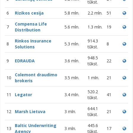
tūkst.
6
Rizikos cesija
5.8 mln.
2.2 mln.
51
Compensa Life
7
5.6 mln.
1.3 mln.
19
Distribution
Rinkos Insurance
914.3
8
5.3 mln.
8
Solutions
tūkst.
948.5
9
EDRAUDA
3.6 mln.
22
tūkst.
Colemont draudimo
10
3.5 mln.
1 mln.
21
brokeris
520.2
11
Legator
3.4 mln.
41
tūkst.
644.1
12
Marsh Lietuva
3 mln.
21
tūkst.
Baltic Underwriting
445.6
13
3 mln.
17
Agency
tūkst.