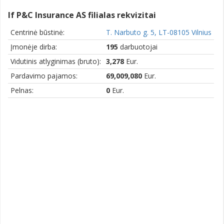
If P&C Insurance AS filialas rekvizitai
Centrinė būstinė:
T. Narbuto g. 5, LT-08105 Vilnius
Įmonėje dirba:
195
darbuotojai
Vidutinis atlyginimas (bruto):
3,278
Eur.
Pardavimo pajamos:
69,009,080
Eur.
Pelnas:
0
Eur.