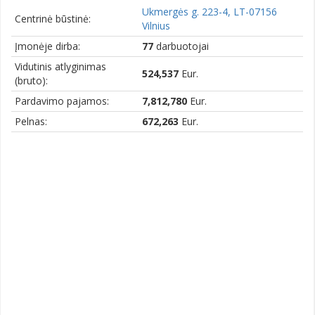
Ukmergės g. 223-4, LT-07156
Centrinė būstinė:
Vilnius
Įmonėje dirba:
77
darbuotojai
Vidutinis atlyginimas
524,537
Eur.
(bruto):
Pardavimo pajamos:
7,812,780
Eur.
Pelnas:
672,263
Eur.