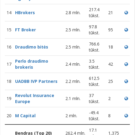
217.4
14
HBrokers
2.8 mln.
21
tūkst.
97.8
15
FT Broker
2.5 mln.
95
tūkst.
766.6
16
Draudimo bitės
2.5 mln.
18
tūkst.
Perlo draudimo
3.5
17
2.4 mln.
42
brokeris
tūkst.
612.5
18
UADBB IVP Partners
2.2 mln.
25
tūkst.
Revolut Insurance
37
19
2.1 mln.
2
Europe
tūkst.
-49.4
20
M Capital
2 mln.
8
tūkst.
17.1
Bendras (Top 20)
262.4 mln.
1,375