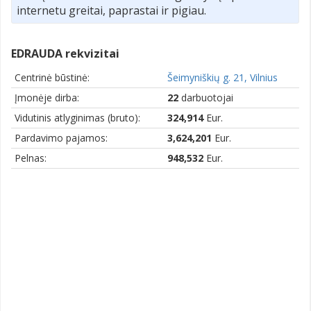
internetu greitai, paprastai ir pigiau.
EDRAUDA rekvizitai
Centrinė būstinė:
Šeimyniškių g. 21, Vilnius
Įmonėje dirba:
22
darbuotojai
Vidutinis atlyginimas (bruto):
324,914
Eur.
Pardavimo pajamos:
3,624,201
Eur.
Pelnas:
948,532
Eur.