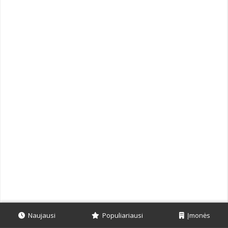
Naujausi
Populiariausi
Įmonės