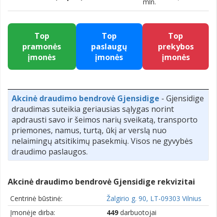
mln.
Top
Top
Top
pramonės
paslaugų
prekybos
įmonės
įmonės
įmonės
Akcinė draudimo bendrovė Gjensidige
- Gjensidige
draudimas suteikia geriausias sąlygas norint
apdrausti savo ir šeimos narių sveikatą, transporto
priemones, namus, turtą, ūkį ar verslą nuo
nelaimingų atsitikimų pasekmių. Visos ne gyvybės
draudimo paslaugos.
Akcinė draudimo bendrovė Gjensidige rekvizitai
Centrinė būstinė:
Žalgirio g. 90, LT-09303 Vilnius
Įmonėje dirba:
449
darbuotojai