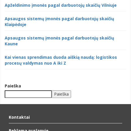
Apželdinimo įmonės pagal darbuotojų skaičių Vilniuje
Apsaugos sistemų įmonės pagal darbuotojų skaičių
Klaipėdoje
Apsaugos sistemų įmonės pagal darbuotojų skaičių
Kaune
Kai vienas sprendimas duoda aiškią naudą: logistikos
procesų valdymas nuo A iki Z
Paieška
Paieška
When autocomplete results are available use up and down arrows to
Kontaktai
Reklama puslapyje