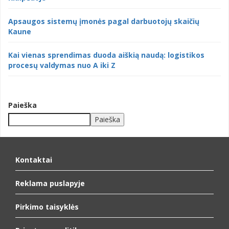
Apsaugos sistemų įmonės pagal darbuotojų skaičių
Kaune
Kai vienas sprendimas duoda aiškią naudą: logistikos
procesų valdymas nuo A iki Z
Paieška
Paieška
When autocomplete results are available use up and down arrows to
Kontaktai
Reklama puslapyje
Pirkimo taisyklės