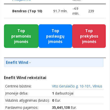
-4.9
Bendras (Top 10)
91.7 mln.
239
mln.
Top
Top
Top
pramonės
paslaugų
prekybos
įmonės
įmonės
įmonės
Enefit Wind
-
Enefit Wind rekvizitai
Centrinė būstinė:
Vito Gerulaičio g. 10-101, Vilnius
Įmonėje dirba:
1
darbuotojai
Vidutinis atlyginimas (bruto):
0
Eur.
Pardavimo pajamos:
35,641,138
Eur.