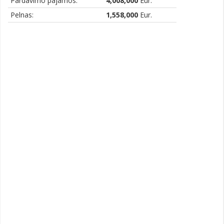
Pardavimo pajamos:
4,008,000
Eur.
Pelnas:
1,558,000
Eur.