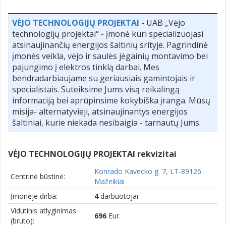
VĖJO TECHNOLOGIJŲ PROJEKTAI
- UAB „Vėjo
technologijų projektai“ - įmonė kuri specializuojasi
atsinaujinančių energijos šaltinių srityje. Pagrindinė
įmonės veikla, vėjo ir saulės jėgainių montavimo bei
pajungimo į elektros tinklą darbai. Mes
bendradarbiaujame su geriausiais gamintojais ir
specialistais. Suteiksime Jums visą reikalingą
informaciją bei aprūpinsime kokybiška įranga. Mūsų
misija- alternatyvieji, atsinaujinantys energijos
šaltiniai, kurie niekada nesibaigia - tarnautų Jums.
VĖJO TECHNOLOGIJŲ PROJEKTAI rekvizitai
Konrado Kavecko g. 7, LT-89126
Centrinė būstinė:
Mažeikiai
Įmonėje dirba:
4
darbuotojai
Vidutinis atlyginimas
696
Eur.
(bruto):