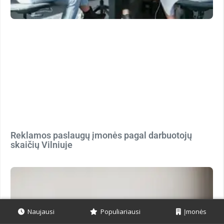
Reklamos paslaugų įmonės pagal darbuotojų
skaičių Vilniuje
Naujausi
Populiariausi
Įmonės