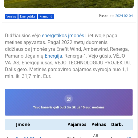
Paskelbta
2024-02-04
Verslas
Energetika
Pramonė
Didžiausios vėjo
energetikos įmonės
Lietuvoje pagal
metines apyvartas. Pagal 2022 metų duomenis
didžiausios įmonės yra Enefit Wind, Amberwind, Renerga,
Pamario Jėgainių
Energija
, Renerga-1, Vėjo gūsis, VĖJO
VATAS, Energopliusas, VĖJO TECHNOLOGIJŲ PROJEKTAI,
Dalis gero. Metinės pardavimo pajamos svyruoja nuo 1,1
mln. iki 31,7 mln. Eur.
Įmonė
Pajamos
Pelnas
Darb.
-7.8