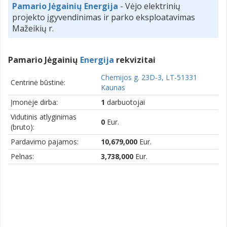
Pamario Jėgainių Energija
- Vėjo elektrinių
projekto įgyvendinimas ir parko eksploatavimas
Mažeikių r.
Pamario Jėgainių
Energija
rekvizitai
Chemijos g. 23D-3, LT-51331
Centrinė būstinė:
Kaunas
Įmonėje dirba:
1
darbuotojai
Vidutinis atlyginimas
0
Eur.
(bruto):
Pardavimo pajamos:
10,679,000
Eur.
Pelnas:
3,738,000
Eur.