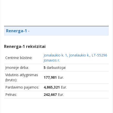
Renerga-1
-
Renerga-1 rekvizitai
Jonalaukio k. 1, Jonalaukio k., LT-55296
Centrinė būstinė:
Jonavos r.
Įmonėje dirba:
5
darbuotojai
Vidutinis atlyginimas
177,981
Eur.
(bruto):
Pardavimo pajamos:
4,865,321
Eur.
Pelnas:
242,667
Eur.