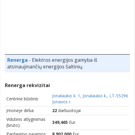
Renerga
- Elektros energijos gamyba iš
atsinaujinančių energijos šaltinių.
Renerga rekvizitai
Jonalaukio k. 1, Jonalaukio k., LT-55296
Centrinė būstinė:
Jonavos r.
Įmonėje dirba:
22
darbuotojai
Vidutinis atlyginimas
349,465
Eur.
(bruto):
Pardavimo pajamos:
8,902,000
Eur.