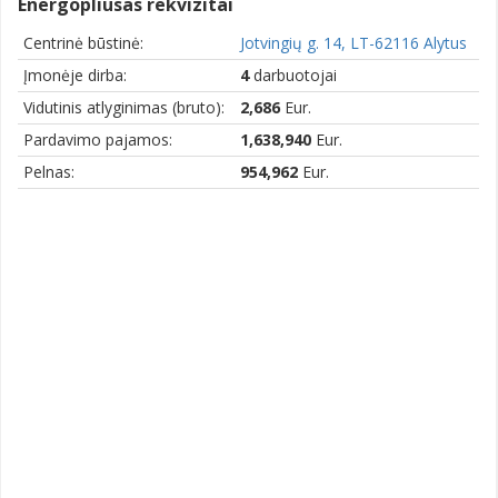
Energopliusas rekvizitai
Centrinė būstinė:
Jotvingių g. 14, LT-62116 Alytus
Įmonėje dirba:
4
darbuotojai
Vidutinis atlyginimas (bruto):
2,686
Eur.
Pardavimo pajamos:
1,638,940
Eur.
Pelnas:
954,962
Eur.