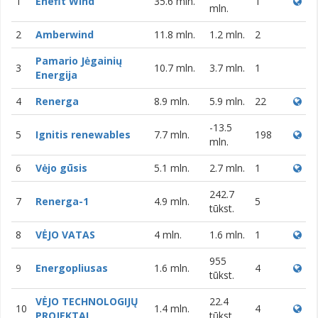
1
Enefit Wind
35.6 mln.
1
mln.
2
Amberwind
11.8 mln.
1.2 mln.
2
Pamario Jėgainių
3
10.7 mln.
3.7 mln.
1
Energija
4
Renerga
8.9 mln.
5.9 mln.
22
-13.5
5
Ignitis renewables
7.7 mln.
198
mln.
6
Vėjo gūsis
5.1 mln.
2.7 mln.
1
242.7
7
Renerga-1
4.9 mln.
5
tūkst.
8
VĖJO VATAS
4 mln.
1.6 mln.
1
955
9
Energopliusas
1.6 mln.
4
tūkst.
VĖJO TECHNOLOGIJŲ
22.4
10
1.4 mln.
4
PROJEKTAI
tūkst.