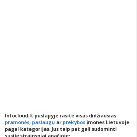
Infocloud.lt puslapyje rasite visas didžiausias
pramonės
,
paslaugų
ar
prekybos
įmones Lietuvoje
pagal kategorijas. Jus taip pat gali sudominti
susiję straipsniai apačioje: