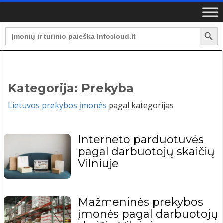
Search Button
Search
for:
Kategorija:
Prekyba
Lietuvos prekybos įmonės
pagal kategorijas
Interneto parduotuvės
pagal darbuotojų skaičių
Vilniuje
Mažmeninės prekybos
įmonės pagal darbuotojų