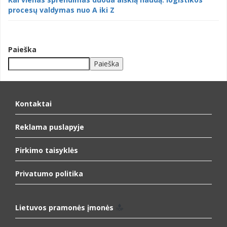
procesų valdymas nuo A iki Z
Paieška
Paieška
When autocomplete results are available use up and down arrows to
Kontaktai
Reklama puslapyje
Pirkimo taisyklės
Privatumo politika
Lietuvos pramonės įmonės