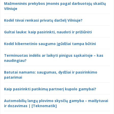
Mažmeninės prekybos įmonės pagal darbuotojų skaičių
Vilniuje
Kodėl tėvai renkasi privatų darželį Vilniuje?
Gultai lauke: kaip pasirinkti, naudoti ir prižiūrėti
Kodėl kibernetinio saugumo įgūdžiai tampa būtini
Terminuotas indėlis ar laikyti pinigus sąskaitoje – kas
naudingiau?
Batutai namams: saugumas, dydžiai ir pasirinkimo
patarimai
Kaip pasirinkti patikimą partnerį kupolo gamybai?
Automobilių langų plovimo skysčių gamyba – maišytuvai
ir dozavimas | [Teknomatik]