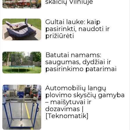
skaičių Vilniuje
Gultai lauke: kaip
pasirinkti, naudoti ir
prižiūrėti
Batutai namams:
saugumas, dydžiai ir
pasirinkimo patarimai
Automobilių langų
plovimo skysčių gamyba
– maišytuvai ir
dozavimas |
[Teknomatik]