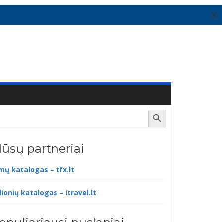
✕
Search Button
ūsų partneriai
lmų katalogas – tfx.lt
lionių katalogas – itravel.lt