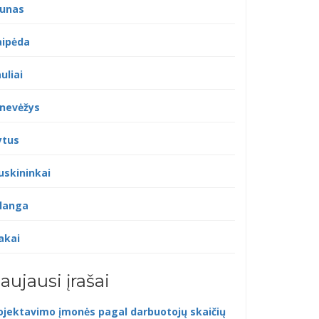
unas
aipėda
uliai
nevėžys
ytus
uskininkai
langa
akai
aujausi įrašai
ojektavimo įmonės pagal darbuotojų skaičių