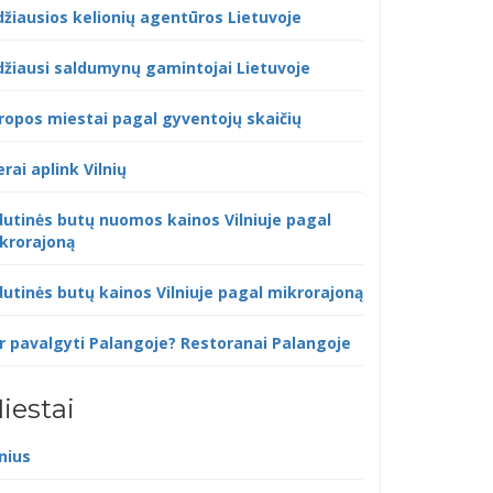
džiausios kelionių agentūros Lietuvoje
džiausi saldumynų gamintojai Lietuvoje
ropos miestai pagal gyventojų skaičių
erai aplink Vilnių
dutinės butų nuomos kainos Vilniuje pagal
krorajoną
dutinės butų kainos Vilniuje pagal mikrorajoną
r pavalgyti Palangoje? Restoranai Palangoje
iestai
lnius