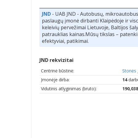
JND
- UAB JND - Autobusų, mikroautobusų
paslaugų įmonė dirbanti Klaipėdoje ir vis
keleivių pervežimai Lietuvoje, Baltijos šal
patrauklias kainas.Mūsų tikslas – patenkin
efektyviai, patikimai.
JND rekvizitai
Centrinė būstinė:
Stonės 
Įmonėje dirba:
14
darb
Vidutinis atlyginimas (bruto):
190,03