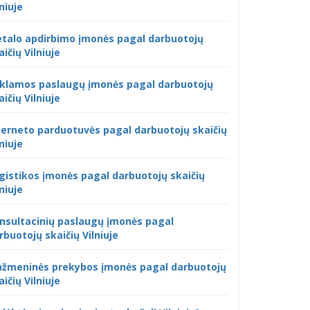
lniuje
talo apdirbimo įmonės pagal darbuotojų
aičių Vilniuje
klamos paslaugų įmonės pagal darbuotojų
aičių Vilniuje
terneto parduotuvės pagal darbuotojų skaičių
lniuje
gistikos įmonės pagal darbuotojų skaičių
lniuje
nsultacinių paslaugų įmonės pagal
rbuotojų skaičių Vilniuje
žmeninės prekybos įmonės pagal darbuotojų
aičių Vilniuje