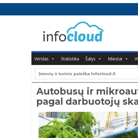
Verslas
Statistika
Šalys
Miestai
V
Search
for:
Autobusų ir mikroa
pagal darbuotojų ska