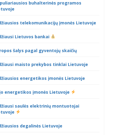
puliariausios buhalterinės programos
etuvoje
džiausios telekomunikacijų įmonės Lietuvoje
džiausi Lietuvos bankai
ropos šalys pagal gyventojų skaičių
džiausi maisto prekybos tinklai Lietuvoje
džiausios energetikos įmonės Lietuvoje
jo energetikos įmonės Lietuvoje
džiausi saulės elektrinių montuotojai
etuvoje
džiausios degalinės Lietuvoje