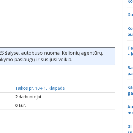
Ko
Gu
Ko
bū
Te
 ES šalyse, autobuso nuoma. Kelionių agentūrų,
– 
kymo paslaugų ir susijusi veikla.
Ba
pa
Ka
Taikos pr. 104-1, Klaipėda
ga
2
darbuotojai
0
Eur.
Au
ma
DI
sp