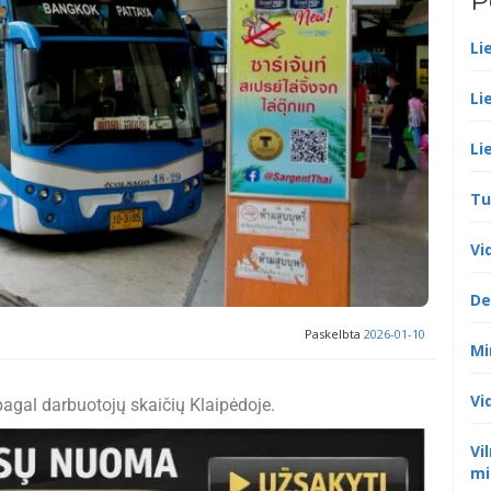
P
Li
Li
Li
Tu
Vi
De
Paskelbta
2026-01-10
Mi
Vi
gal darbuotojų skaičių Klaipėdoje.
Vi
mi