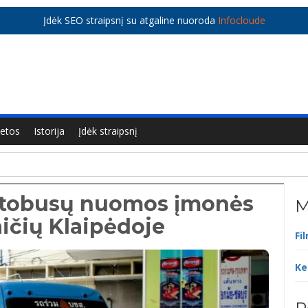
Įdėk SEO straipsnį su atgaline nuoroda
Infocloude
ietos
Istorija
Įdėk straipsnį
utobusų nuomos įmonės
M
ičių Klaipėdoje
Fi
Ke