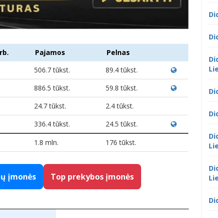
Di
Di
rb.
Pajamos
Pelnas
Di
Li
506.7 tūkst.
89.4 tūkst.
886.5 tūkst.
59.8 tūkst.
Di
24.7 tūkst.
2.4 tūkst.
Di
336.4 tūkst.
24.5 tūkst.
Di
1.8 mln.
176 tūkst.
Li
Di
gų įmonės
Top prekybos įmonės
Li
Di