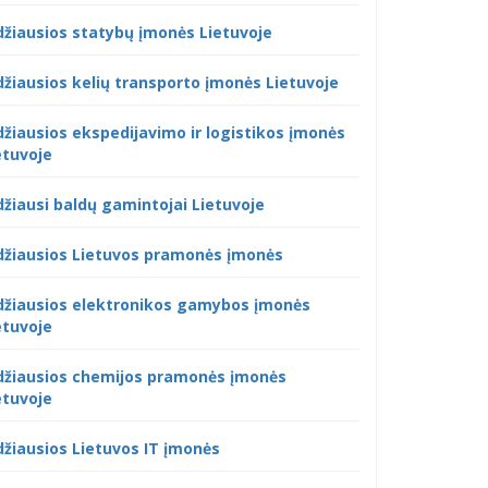
džiausios statybų įmonės Lietuvoje
džiausios kelių transporto įmonės Lietuvoje
džiausios ekspedijavimo ir logistikos įmonės
etuvoje
džiausi baldų gamintojai Lietuvoje
džiausios Lietuvos pramonės įmonės
džiausios elektronikos gamybos įmonės
etuvoje
džiausios chemijos pramonės įmonės
etuvoje
džiausios Lietuvos IT įmonės