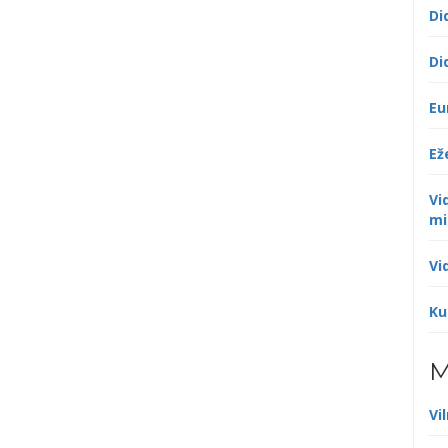
Di
Di
Eu
Ež
Vi
mi
Vi
Ku
M
Vi