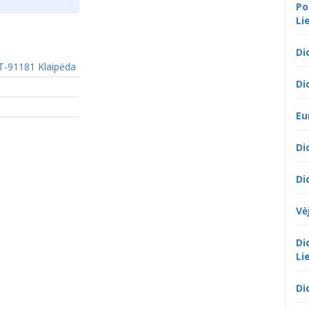
Po
Li
Di
T-91181 Klaipėda
Di
Eu
Di
Di
Vė
Di
Li
Di