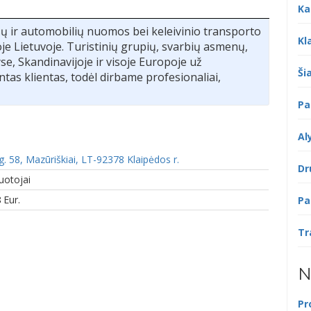
Ka
 ir automobilių nuomos bei keleivinio transporto
Kl
oje Lietuvoje. Turistinių grupių, svarbių asmenų,
yse, Skandinavijoje ir visoje Europoje už
Šia
tas klientas, todėl dirbame profesionaliai,
Pa
Al
g. 58, Mazūriškiai, LT-92378 Klaipėdos r.
Dr
uotojai
8
Eur.
Pa
Tr
N
Pr