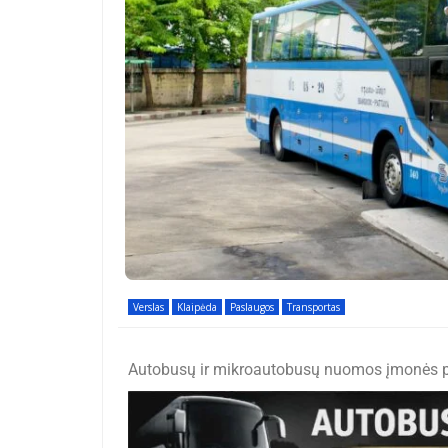
Verslas
Klaipėda
Paslaugos
Transportas
Autobusų ir mikroautobusų nuomos įmonės pa