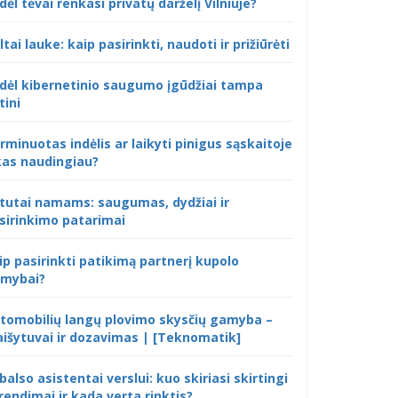
dėl tėvai renkasi privatų darželį Vilniuje?
ltai lauke: kaip pasirinkti, naudoti ir prižiūrėti
dėl kibernetinio saugumo įgūdžiai tampa
tini
rminuotas indėlis ar laikyti pinigus sąskaitoje
kas naudingiau?
tutai namams: saugumas, dydžiai ir
sirinkimo patarimai
ip pasirinkti patikimą partnerį kupolo
mybai?
tomobilių langų plovimo skysčių gamyba –
išytuvai ir dozavimas | [Teknomatik]
 balso asistentai verslui: kuo skiriasi skirtingi
rendimai ir kada verta rinktis?