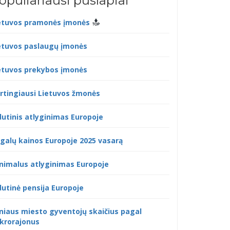
opuliariausi puslapiai
etuvos pramonės įmonės
etuvos paslaugų įmonės
etuvos prekybos įmonės
rtingiausi Lietuvos žmonės
dutinis atlyginimas Europoje
galų kainos Europoje 2025 vasarą
nimalus atlyginimas Europoje
dutinė pensija Europoje
lniaus miesto gyventojų skaičius pagal
krorajonus