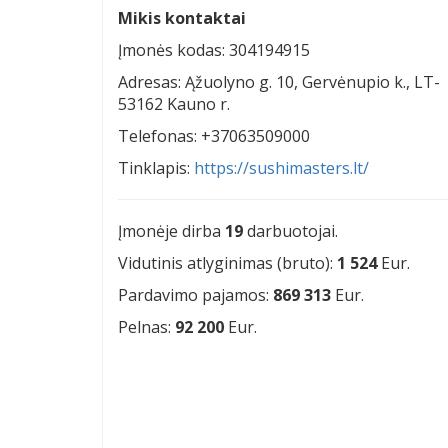
Mikis kontaktai
Įmonės kodas: 304194915
Adresas: Ąžuolyno g. 10, Gervėnupio k., LT-
53162 Kauno r.
Telefonas: +37063509000
Tinklapis:
https://sushimasters.lt/
Įmonėje dirba
19
darbuotojai.
Vidutinis atlyginimas (bruto):
1 524
Eur.
Pardavimo pajamos:
869 313
Eur.
Pelnas:
92 200
Eur.