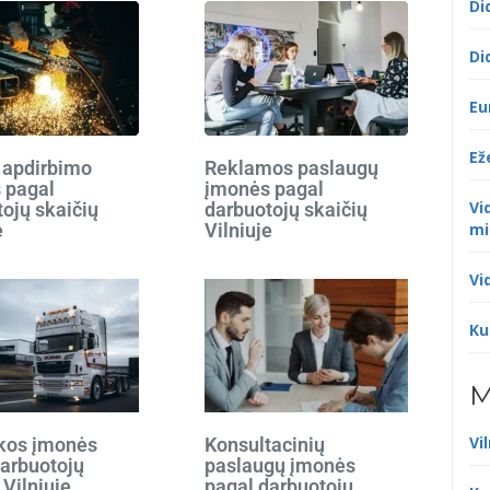
Di
Di
Eu
Ež
 apdirbimo
Reklamos paslaugų
 pagal
įmonės pagal
Vi
ojų skaičių
darbuotojų skaičių
e
Vilniuje
mi
Vi
Ku
M
Vi
ikos įmonės
Konsultacinių
darbuotojų
paslaugų įmonės
 Vilniuje
pagal darbuotojų