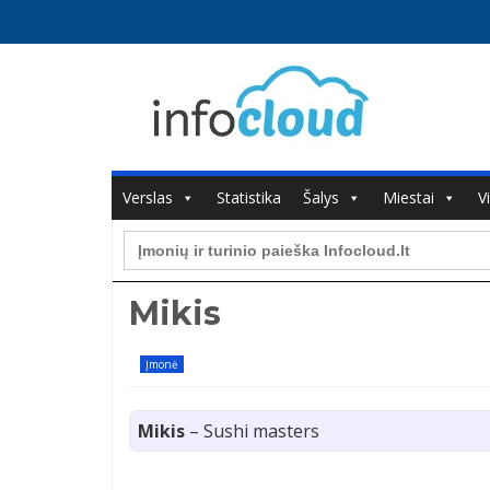
Verslas
Statistika
Šalys
Miestai
V
Search
for:
Mikis
Įmonė
Mikis
– Sushi masters