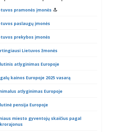
etuvos pramonės įmonės
etuvos paslaugų įmonės
etuvos prekybos įmonės
rtingiausi Lietuvos žmonės
dutinis atlyginimas Europoje
galų kainos Europoje 2025 vasarą
nimalus atlyginimas Europoje
dutinė pensija Europoje
lniaus miesto gyventojų skaičius pagal
krorajonus