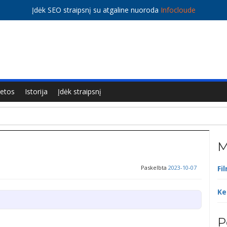
Įdėk SEO straipsnį su atgaline nuoroda
Infocloude
ietos
Istorija
Įdėk straipsnį
M
Paskelbta
2023-10-07
Fi
Ke
P