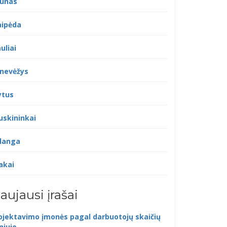
unas
aipėda
uliai
nevėžys
ytus
uskininkai
langa
akai
aujausi įrašai
ojektavimo įmonės pagal darbuotojų skaičių
lniuje