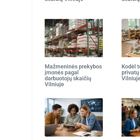
Mažmeninės prekybos
Kodėl t
įmonės pagal
privatų
darbuotojų skaičių
Vilniuj
Vilniuje