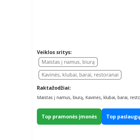
Veiklos sritys:
Maistas į namus, biurą
Kavinės, klubai, barai, restoranai
Raktažodžiai:
Maistas į namus, biurą, Kavinės, klubai, barai, rest
Top pramonės įmonės
Top paslaug