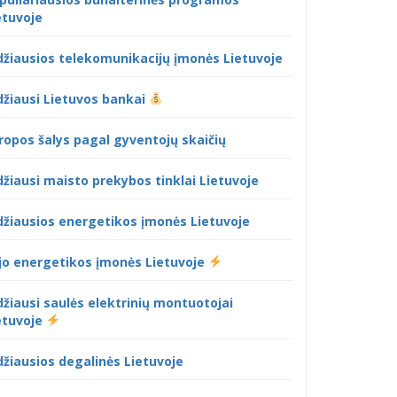
etuvoje
džiausios telekomunikacijų įmonės Lietuvoje
džiausi Lietuvos bankai
ropos šalys pagal gyventojų skaičių
džiausi maisto prekybos tinklai Lietuvoje
džiausios energetikos įmonės Lietuvoje
jo energetikos įmonės Lietuvoje
džiausi saulės elektrinių montuotojai
etuvoje
džiausios degalinės Lietuvoje