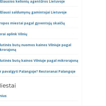
džiausios kelionių agentūros Lietuvoje
džiausi saldumynų gamintojai Lietuvoje
ropos miestai pagal gyventojų skaičių
erai aplink Vilnių
dutinės butų nuomos kainos Vilniuje pagal
krorajoną
dutinės butų kainos Vilniuje pagal mikrorajoną
r pavalgyti Palangoje? Restoranai Palangoje
iestai
lnius