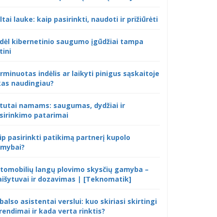
ltai lauke: kaip pasirinkti, naudoti ir prižiūrėti
dėl kibernetinio saugumo įgūdžiai tampa
tini
rminuotas indėlis ar laikyti pinigus sąskaitoje
kas naudingiau?
tutai namams: saugumas, dydžiai ir
sirinkimo patarimai
ip pasirinkti patikimą partnerį kupolo
mybai?
tomobilių langų plovimo skysčių gamyba –
išytuvai ir dozavimas | [Teknomatik]
 balso asistentai verslui: kuo skiriasi skirtingi
rendimai ir kada verta rinktis?