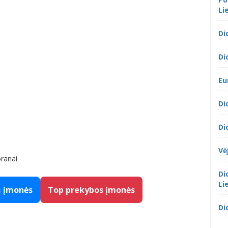
Li
Di
Di
Eu
Di
Di
Vė
oranai
Di
Li
ų įmonės
Top prekybos įmonės
Di