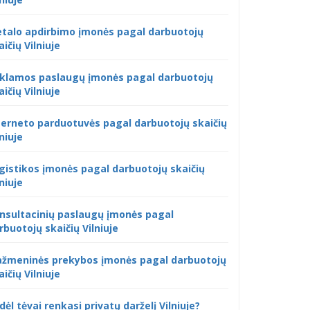
talo apdirbimo įmonės pagal darbuotojų
aičių Vilniuje
klamos paslaugų įmonės pagal darbuotojų
aičių Vilniuje
terneto parduotuvės pagal darbuotojų skaičių
lniuje
gistikos įmonės pagal darbuotojų skaičių
lniuje
nsultacinių paslaugų įmonės pagal
rbuotojų skaičių Vilniuje
žmeninės prekybos įmonės pagal darbuotojų
aičių Vilniuje
dėl tėvai renkasi privatų darželį Vilniuje?