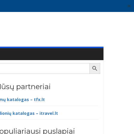
✕
Search Button
ūsų partneriai
lmų katalogas – tfx.lt
lionių katalogas – itravel.lt
opuliariausi puslapiai