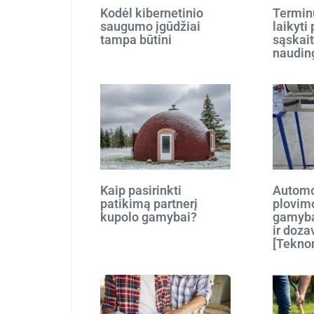
Kodėl kibernetinio
Terminu
saugumo įgūdžiai
laikyti
tampa būtini
sąskait
naudin
Kaip pasirinkti
Automo
patikimą partnerį
plovim
kupolo gamybai?
gamyba
ir doza
[Tekno