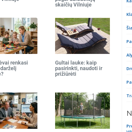
Ka
skaičių Vilniuje
Kl
Šia
Pa
Al
ėvai renkasi
Gultai lauke: kaip
 darželį
pasirinkti, naudoti ir
Dr
e?
prižiūrėti
Pa
Tr
N
Pr
Vi