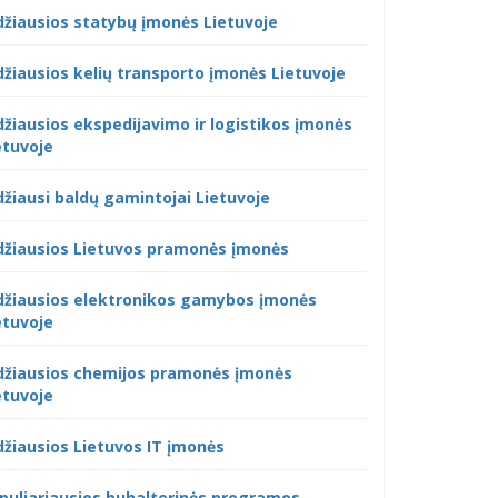
džiausios statybų įmonės Lietuvoje
džiausios kelių transporto įmonės Lietuvoje
džiausios ekspedijavimo ir logistikos įmonės
etuvoje
džiausi baldų gamintojai Lietuvoje
džiausios Lietuvos pramonės įmonės
džiausios elektronikos gamybos įmonės
etuvoje
džiausios chemijos pramonės įmonės
etuvoje
džiausios Lietuvos IT įmonės
puliariausios buhalterinės programos