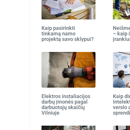
Kaip pasirinkti
Neišmes
tinkamą namo
– kaip 
projektą savo sklypui?
įrankiu
Elektros instaliacijos
Kaip di
darbų įmonės pagal
intelek
darbuotojų skaičių
verslo 
Vilniuje
sprend