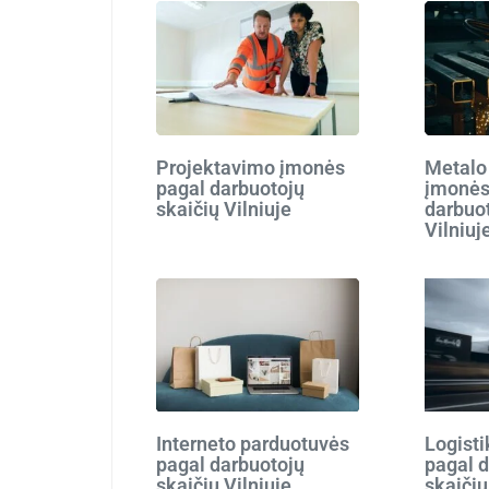
Projektavimo įmonės
Metalo
pagal darbuotojų
įmonės
skaičių Vilniuje
darbuot
Vilniuj
Interneto parduotuvės
Logist
pagal darbuotojų
pagal 
skaičių Vilniuje
skaičių