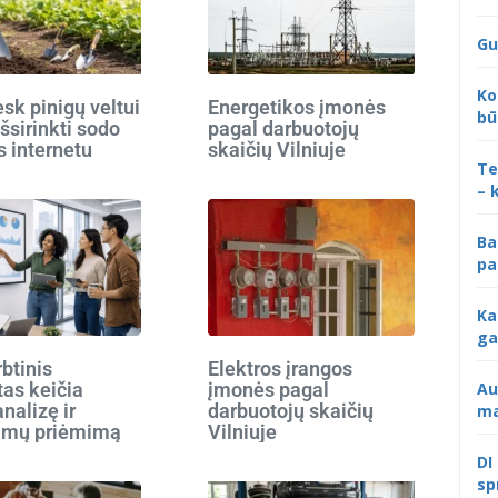
Gu
Ko
k pinigų veltui
Energetikos įmonės
bū
išsirinkti sodo
pagal darbuotojų
s internetu
skaičių Vilniuje
Te
– 
Ba
pa
Ka
ga
rbtinis
Elektros įrangos
tas keičia
įmonės pagal
Au
analizę ir
darbuotojų skaičių
ma
imų priėmimą
Vilniuje
DI
sp