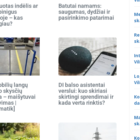
otas indėlis ar
Batutai namams:
 pinigus
saugumas, dydžiai ir
Me
oje – kas
pasirinkimo patarimai
sk
giau?
Re
sk
In
Vi
Lo
Vi
bilių langų
DI balso asistentai
o skysčių
verslui: kuo skiriasi
 – maišytuvai
skirtingi sprendimai ir
Ko
vimas |
kada verta rinktis?
da
matik]
Ma
sk
Ko