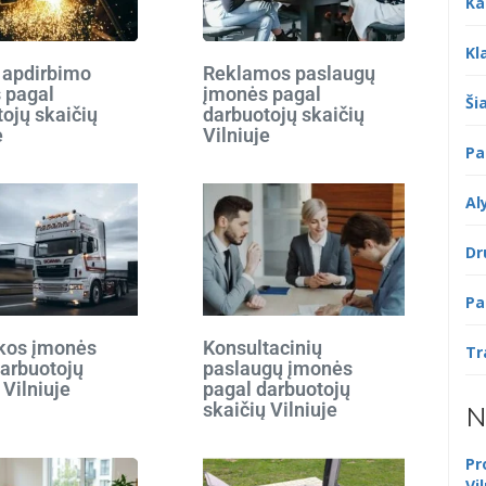
Ka
Kl
 apdirbimo
Reklamos paslaugų
 pagal
įmonės pagal
Šia
ojų skaičių
darbuotojų skaičių
e
Vilniuje
Pa
Al
Dr
Pa
ikos įmonės
Konsultacinių
Tr
darbuotojų
paslaugų įmonės
 Vilniuje
pagal darbuotojų
skaičių Vilniuje
N
Pr
Vi