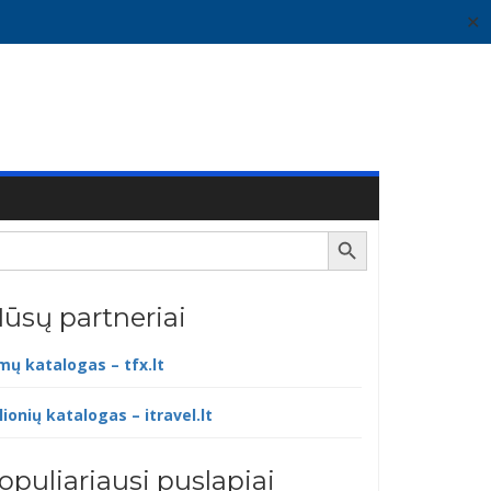
✕
Search Button
ūsų partneriai
lmų katalogas – tfx.lt
lionių katalogas – itravel.lt
opuliariausi puslapiai