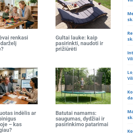
Me
sk
Re
ėvai renkasi
Gultai lauke: kaip
sk
 darželį
pasirinkti, naudoti ir
e?
prižiūrėti
In
Vi
Lo
Vi
Ko
da
Ma
otas indėlis ar
Batutai namams:
sk
 pinigus
saugumas, dydžiai ir
oje – kas
pasirinkimo patarimai
giau?
Ko