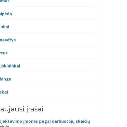
unas
aipėda
uliai
nevėžys
ytus
uskininkai
langa
akai
aujausi įrašai
ojektavimo įmonės pagal darbuotojų skaičių
lniuje