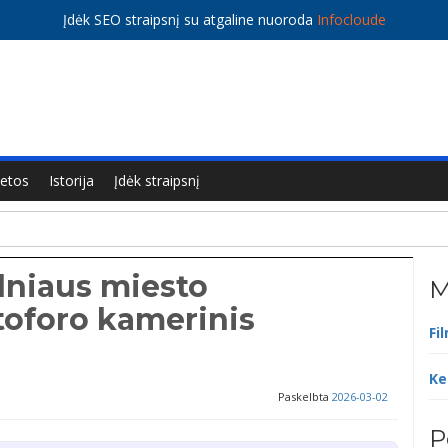
Įdėk SEO straipsnį su atgaline nuoroda
Infocloude
ietos
Istorija
Įdėk straipsnį
ilniaus miesto
M
stoforo kamerinis
Fi
Ke
Paskelbta
2026-03-02
P