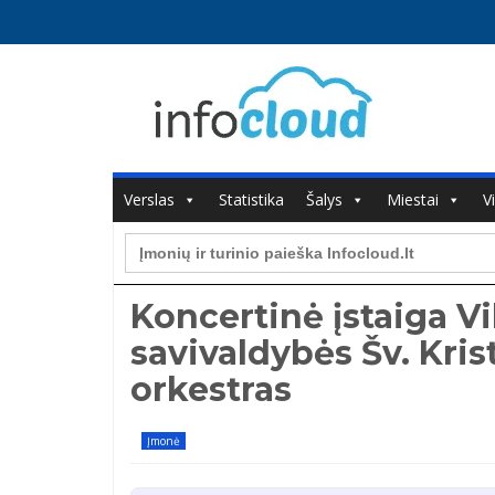
Verslas
Statistika
Šalys
Miestai
V
Search
for:
Koncertinė įstaiga V
savivaldybės Šv. Kri
orkestras
Įmonė