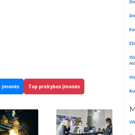
Di
Di
Eu
Ež
Vi
mi
Vi
ų įmonės
Top prekybos įmonės
Ku
M
Vi