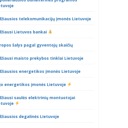
etuvoje
džiausios telekomunikacijų įmonės Lietuvoje
džiausi Lietuvos bankai
ropos šalys pagal gyventojų skaičių
džiausi maisto prekybos tinklai Lietuvoje
džiausios energetikos įmonės Lietuvoje
jo energetikos įmonės Lietuvoje
džiausi saulės elektrinių montuotojai
etuvoje
džiausios degalinės Lietuvoje