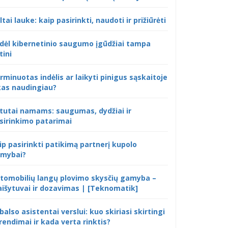
ltai lauke: kaip pasirinkti, naudoti ir prižiūrėti
dėl kibernetinio saugumo įgūdžiai tampa
tini
rminuotas indėlis ar laikyti pinigus sąskaitoje
kas naudingiau?
tutai namams: saugumas, dydžiai ir
sirinkimo patarimai
ip pasirinkti patikimą partnerį kupolo
mybai?
tomobilių langų plovimo skysčių gamyba –
išytuvai ir dozavimas | [Teknomatik]
 balso asistentai verslui: kuo skiriasi skirtingi
rendimai ir kada verta rinktis?