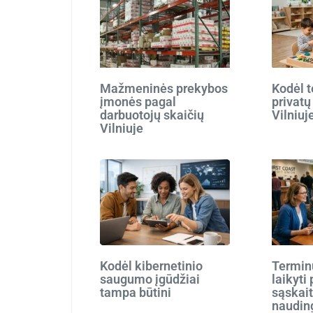
Mažmeninės prekybos
Kodėl t
įmonės pagal
privatų
darbuotojų skaičių
Vilniuj
Vilniuje
Kodėl kibernetinio
Terminu
saugumo įgūdžiai
laikyti
tampa būtini
sąskait
naudin