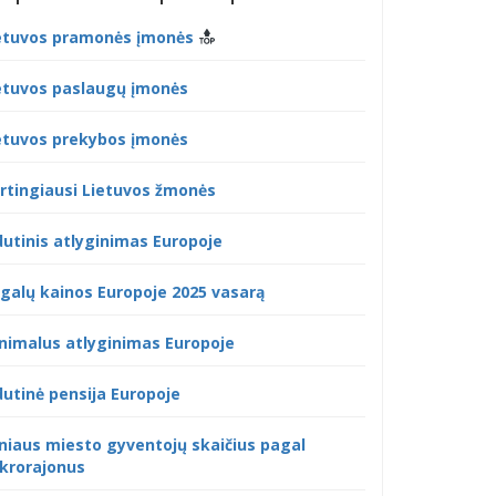
etuvos pramonės įmonės
etuvos paslaugų įmonės
etuvos prekybos įmonės
rtingiausi Lietuvos žmonės
dutinis atlyginimas Europoje
galų kainos Europoje 2025 vasarą
nimalus atlyginimas Europoje
dutinė pensija Europoje
lniaus miesto gyventojų skaičius pagal
krorajonus