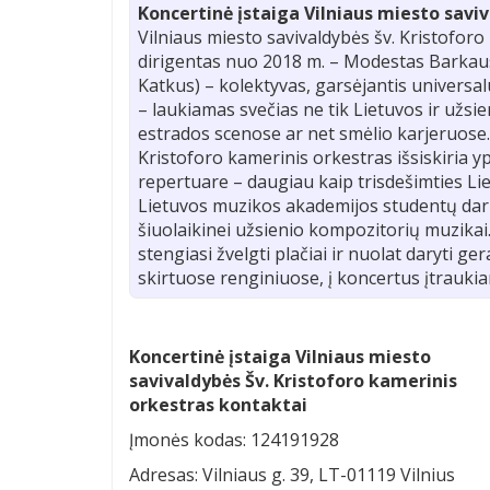
Koncertinė įstaiga Vilniaus miesto savi
Vilniaus miesto savivaldybės šv. Kristoforo
dirigentas nuo 2018 m. – Modestas Barkau
Katkus) – kolektyvas, garsėjantis univers
– laukiamas svečias ne tik Lietuvos ir užsie
estrados scenose ar net smėlio karjeruose…
Kristoforo kamerinis orkestras išsiskiria yp
repertuare – daugiau kaip trisdešimties Li
Lietuvos muzikos akademijos studentų darbų
šiuolaikinei užsienio kompozitorių muzikai
stengiasi žvelgti plačiai ir nuolat daryti g
skirtuose renginiuose, į koncertus įtraukia
Koncertinė įstaiga Vilniaus miesto
savivaldybės Šv. Kristoforo kamerinis
orkestras kontaktai
Įmonės kodas: 124191928
Adresas: Vilniaus g. 39, LT-01119 Vilnius