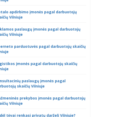
talo apdirbimo įmonės pagal darbuotojų
aičių Vilniuje
klamos paslaugų įmonės pagal darbuotojų
aičių Vilniuje
terneto parduotuvės pagal darbuotojų skaičių
lniuje
gistikos įmonės pagal darbuotojų skaičių
lniuje
nsultacinių paslaugų įmonės pagal
rbuotojų skaičių Vilniuje
žmeninės prekybos įmonės pagal darbuotojų
aičių Vilniuje
dėl tėvai renkasi privatų darželį Vilniuje?