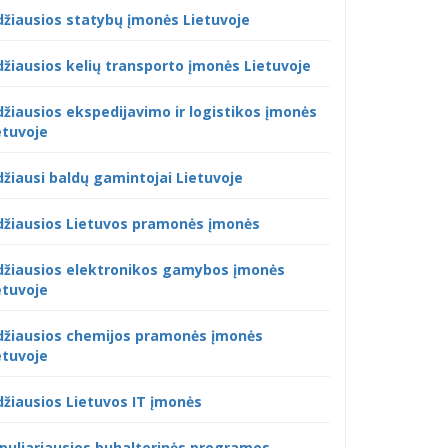
džiausios statybų įmonės Lietuvoje
džiausios kelių transporto įmonės Lietuvoje
džiausios ekspedijavimo ir logistikos įmonės
etuvoje
džiausi baldų gamintojai Lietuvoje
džiausios Lietuvos pramonės įmonės
džiausios elektronikos gamybos įmonės
etuvoje
džiausios chemijos pramonės įmonės
etuvoje
džiausios Lietuvos IT įmonės
puliariausios buhalterinės programos