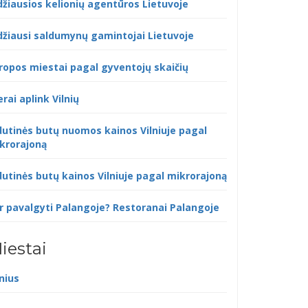
džiausios kelionių agentūros Lietuvoje
džiausi saldumynų gamintojai Lietuvoje
ropos miestai pagal gyventojų skaičių
erai aplink Vilnių
dutinės butų nuomos kainos Vilniuje pagal
krorajoną
dutinės butų kainos Vilniuje pagal mikrorajoną
r pavalgyti Palangoje? Restoranai Palangoje
iestai
lnius