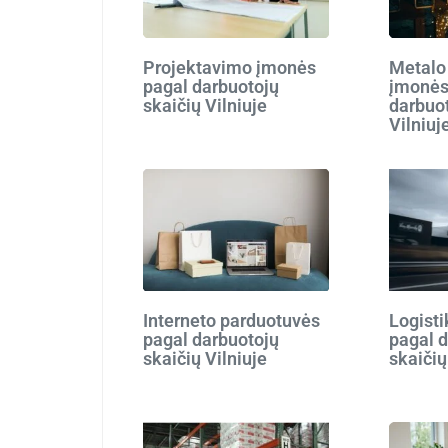
Projektavimo įmonės
Metalo
pagal darbuotojų
įmonės
skaičių Vilniuje
darbuot
Vilniuj
Interneto parduotuvės
Logist
pagal darbuotojų
pagal 
skaičių Vilniuje
skaičių