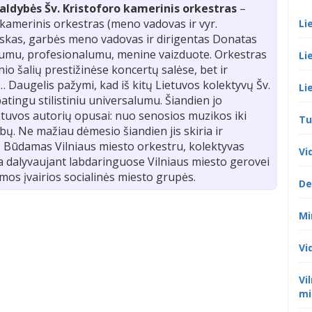
valdybės Šv. Kristoforo kamerinis orkestras
–
 kamerinis orkestras (meno vadovas ir vyr.
Li
skas, garbės meno vadovas ir dirigentas Donatas
alumu, profesionalumu, menine vaizduote. Orkestras
Li
nio šalių prestižinėse koncertų salėse, bet ir
 Daugelis pažymi, kad iš kitų Lietuvos kolektyvų Šv.
Li
atingu stilistiniu universalumu. Šiandien jo
etuvos autorių opusai: nuo senosios muzikos iki
Tu
. Ne mažiau dėmesio šiandien jis skiria ir
. Būdamas Vilniaus miesto orkestru, kolektyvas
Vi
era dalyvaujant labdaringuose Vilniaus miesto gerovei
mos įvairios socialinės miesto grupės.
De
Mi
Vi
Vi
mi