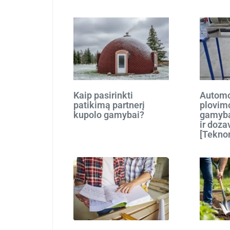
Kaip pasirinkti
Automo
patikimą partnerį
plovim
kupolo gamybai?
gamyba
ir doza
[Tekno