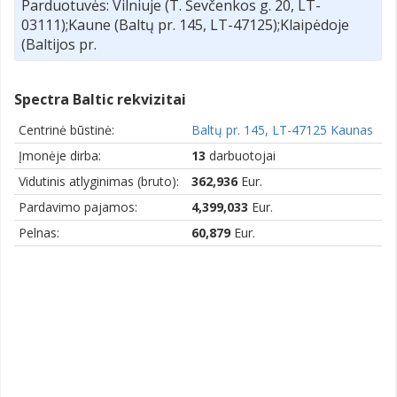
Parduotuvės: Vilniuje (T. Ševčenkos g. 20, LT-
03111);Kaune (Baltų pr. 145, LT-47125);Klaipėdoje
(Baltijos pr.
Spectra Baltic rekvizitai
Centrinė būstinė:
Baltų pr. 145, LT-47125 Kaunas
Įmonėje dirba:
13
darbuotojai
Vidutinis atlyginimas (bruto):
362,936
Eur.
Pardavimo pajamos:
4,399,033
Eur.
Pelnas:
60,879
Eur.