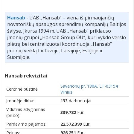
Hansab
- UAB „Hansab“ – viena iš pirmaujančių
novatoriškų apsaugos sprendimų kompanijų Baltijos
šalyse, įkurta 1994 m. UAB „Hansab“ priklauso
įmonių grupei „Hansab Group OÜ“, kuri vykdo verslo
plėtrą bei centralizuotai koordinuoja „Hansab“
įmonių veiklą Lietuvoje, Latvijoje, Estijoje ir
Suomijoje.
Hansab rekvizitai
Savanorių pr. 180A, LT-03154
Centrinė būstinė:
Vilnius
Įmonėje dirba:
133
darbuotojai
Vidutinis atlyginimas
339,782
Eur.
(bruto):
Pardavimo pajamos:
22,572,399
Eur.
Pelnas:
926,251
Eur.