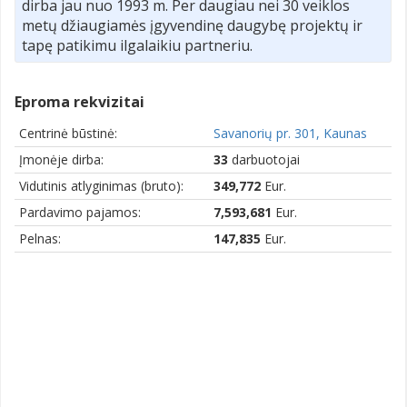
dirba jau nuo 1993 m. Per daugiau nei 30 veiklos
metų džiaugiamės įgyvendinę daugybę projektų ir
tapę patikimu ilgalaikiu partneriu.
Eproma rekvizitai
Centrinė būstinė:
Savanorių pr. 301, Kaunas
Įmonėje dirba:
33
darbuotojai
Vidutinis atlyginimas (bruto):
349,772
Eur.
Pardavimo pajamos:
7,593,681
Eur.
Pelnas:
147,835
Eur.