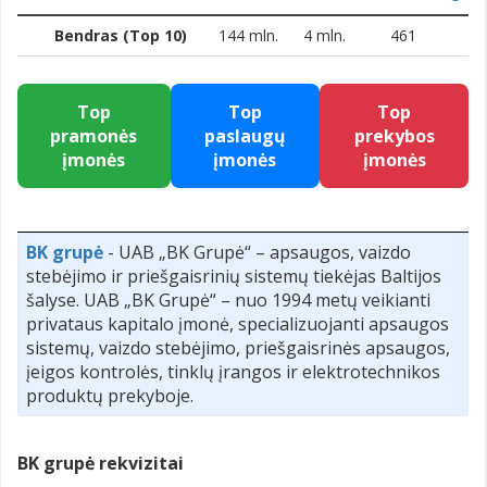
Bendras (Top 10)
144 mln.
4 mln.
461
Top
Top
Top
pramonės
paslaugų
prekybos
įmonės
įmonės
įmonės
BK grupė
- UAB „BK Grupė“ – apsaugos, vaizdo
stebėjimo ir priešgaisrinių sistemų tiekėjas Baltijos
šalyse. UAB „BK Grupė“ – nuo 1994 metų veikianti
privataus kapitalo įmonė, specializuojanti apsaugos
sistemų, vaizdo stebėjimo, priešgaisrinės apsaugos,
įeigos kontrolės, tinklų įrangos ir elektrotechnikos
produktų prekyboje.
BK grupė rekvizitai