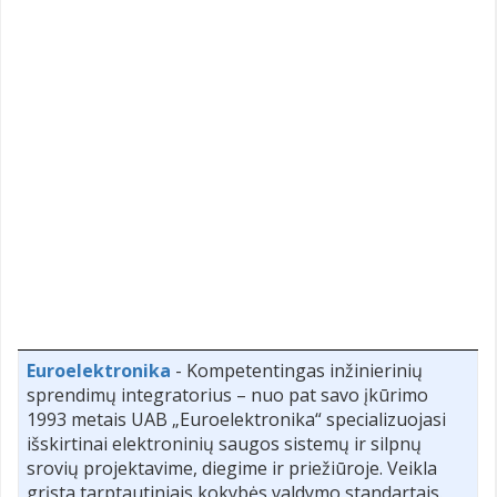
Euroelektronika
- Kompetentingas inžinierinių
sprendimų integratorius – nuo pat savo įkūrimo
1993 metais UAB „Euroelektronika“ specializuojasi
išskirtinai elektroninių saugos sistemų ir silpnų
srovių projektavime, diegime ir priežiūroje. Veikla
grįsta tarptautiniais kokybės valdymo standartais.