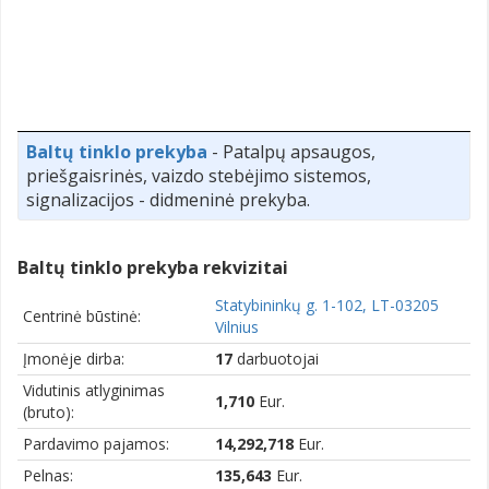
Baltų tinklo prekyba
- Patalpų apsaugos,
priešgaisrinės, vaizdo stebėjimo sistemos,
signalizacijos - didmeninė prekyba.
Baltų tinklo prekyba rekvizitai
Statybininkų g. 1-102, LT-03205
Centrinė būstinė:
Vilnius
Įmonėje dirba:
17
darbuotojai
Vidutinis atlyginimas
1,710
Eur.
(bruto):
Pardavimo pajamos:
14,292,718
Eur.
Pelnas:
135,643
Eur.