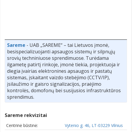
Sareme
- UAB „SAREME“ – tai Lietuvos įmonė,
besispecializuojanti apsaugos sistemų ir silpnųjų
srovių techniniuose sprendimuose. Turėdama
ilgametę patirtį rinkoje, įmonė tiekia, projektuoja ir
diegia įvairias elektronines apsaugos ir pastatų
sistemas, įskaitant vaizdo stebėjimo (CCTV/IP),
įsilaužimo ir gaisro signalizacijos, praėjimo
kontrolės, domofonų bei susijusios infrastruktūros
sprendimus.
Sareme rekvizitai
Centrinė būstinė:
Vytenio g. 46, LT-03229 Vilnius