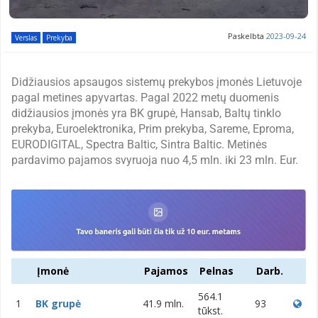
Paskelbta
2023-09-24
Verslas
Prekyba
Didžiausios apsaugos sistemų prekybos įmonės Lietuvoje
pagal metines apyvartas. Pagal 2022 metų duomenis
didžiausios įmonės yra BK grupė, Hansab, Baltų tinklo
prekyba, Euroelektronika, Prim prekyba, Sareme, Eproma,
EURODIGITAL, Spectra Baltic, Sintra Baltic. Metinės
pardavimo pajamos svyruoja nuo 4,5 mln. iki 23 mln. Eur.
Įmonė
Pajamos
Pelnas
Darb.
564.1
1
BK grupė
41.9 mln.
93
tūkst.