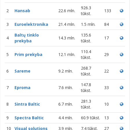
926.3
2
Hansab
22.6 mln.
133
tūkst.
3
Euroelektronika
21.4 mln.
1.5 mln.
84
Baltų tinklo
135.6
4
14.3 mln.
17
prekyba
tūkst.
110.4
5
Prim prekyba
12.1 mln.
29
tūkst.
268.7
6
Sareme
9.2 mln.
22
tūkst.
147.8
7
Eproma
7.6 mln.
33
tūkst.
281.3
8
Sintra Baltic
6.7 mln.
10
tūkst.
9
Spectra Baltic
4.4 mln.
60.9 tūkst.
13
10
Visual solutions
3.9 mln.
7.4 tūkst.
27