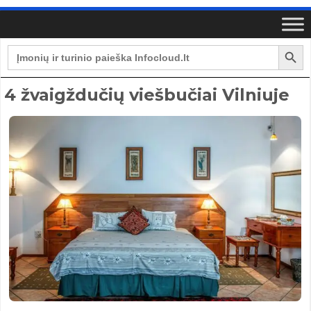
Search Button
Search
for:
4 žvaigždučių viešbučiai Vilniuje