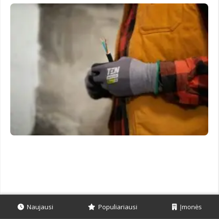
Naujausi
Populiariausi
Įmonės