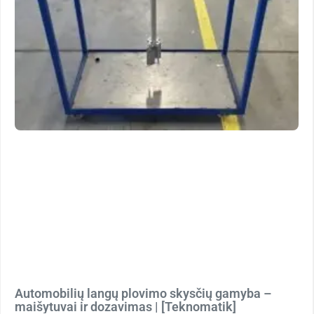
Automobilių langų plovimo skysčių gamyba –
maišytuvai ir dozavimas | [Teknomatik]