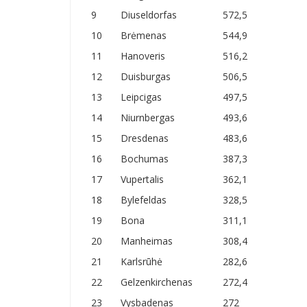
9
Diuseldorfas
572,5
10
Brėmenas
544,9
11
Hanoveris
516,2
12
Duisburgas
506,5
13
Leipcigas
497,5
14
Niurnbergas
493,6
15
Dresdenas
483,6
16
Bochumas
387,3
17
Vupertalis
362,1
18
Bylefeldas
328,5
19
Bona
311,1
20
Manheimas
308,4
21
Karlsrūhė
282,6
22
Gelzenkirchenas
272,4
23
Vysbadenas
272