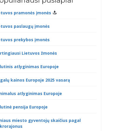
opuliariausi puslapiai
etuvos pramonės įmonės
etuvos paslaugų įmonės
etuvos prekybos įmonės
rtingiausi Lietuvos žmonės
dutinis atlyginimas Europoje
galų kainos Europoje 2025 vasarą
nimalus atlyginimas Europoje
dutinė pensija Europoje
lniaus miesto gyventojų skaičius pagal
krorajonus