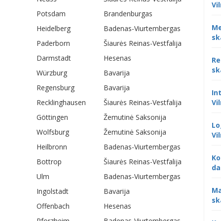
Vi
Potsdam
Brandenburgas
Me
Heidelberg
Badenas-Viurtembergas
sk
Paderborn
Šiaurės Reinas-Vestfalija
Darmstadt
Hesenas
Re
sk
Würzburg
Bavarija
Regensburg
Bavarija
In
Recklinghausen
Šiaurės Reinas-Vestfalija
Vi
Göttingen
Žemutinė Saksonija
Lo
Wolfsburg
Žemutinė Saksonija
Vi
Heilbronn
Badenas-Viurtembergas
Ko
Bottrop
Šiaurės Reinas-Vestfalija
da
Ulm
Badenas-Viurtembergas
Ma
Ingolstadt
Bavarija
sk
Offenbach
Hesenas
Pforzheim
Badenas-Viurtembergas