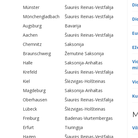
Di
Münster
Šiaurės Reinas-Vestfalija
Mönchengladbach
Šiaurės Reinas-Vestfalija
Di
Augsburg
Bavarija
Eu
Aachen
Šiaurės Reinas-Vestfalija
Chemnitz
Saksonija
Ež
Braunschweig
Žemutinė Saksonija
Vi
Halle
Saksonija-Anhaltas
mi
Krefeld
Šiaurės Reinas-Vestfalija
Kiel
Šlėzvigas-Holšteinas
Vi
Magdeburg
Saksonija-Anhaltas
Ku
Oberhausen
Šiaurės Reinas-Vestfalija
Lübeck
Šlėzvigas-Holšteinas
M
Freiburg
Badenas-Viurtembergas
Erfurt
Tiuringija
Vi
Hagen
Šiaurės Reinas-Vestfalija