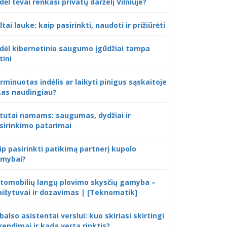
dėl tėvai renkasi privatų darželį Vilniuje?
ltai lauke: kaip pasirinkti, naudoti ir prižiūrėti
dėl kibernetinio saugumo įgūdžiai tampa
tini
rminuotas indėlis ar laikyti pinigus sąskaitoje
kas naudingiau?
tutai namams: saugumas, dydžiai ir
sirinkimo patarimai
ip pasirinkti patikimą partnerį kupolo
mybai?
tomobilių langų plovimo skysčių gamyba –
išytuvai ir dozavimas | [Teknomatik]
 balso asistentai verslui: kuo skiriasi skirtingi
rendimai ir kada verta rinktis?