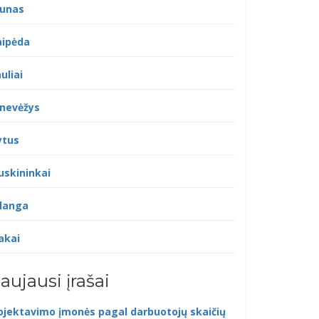
unas
aipėda
uliai
nevėžys
ytus
uskininkai
langa
akai
aujausi įrašai
ojektavimo įmonės pagal darbuotojų skaičių