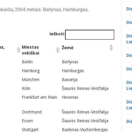
Di
skaičių 2004 metais: Berlynas, Hamburgas,
Di
Ieškoti:
Di
Li
us,
Miestas
Žemė
vokiškai
Di
us,
Miestas
Žemė
Berlin
Berlynas
vokiškai
Di
Hamburg
Hamburgas
München
Bavarija
Di
Köln
Šiaurės Reinas-Vestfalija
Li
Frankfurt am Main
Hesenas
Di
Li
Dortmund
Šiaurės Reinas-Vestfalija
Essen
Šiaurės Reinas-Vestfalija
Di
Stuttgart
Badenas-Viurtembergas