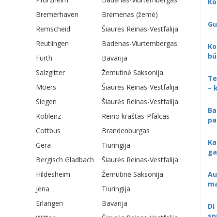
Ko
Bremerhaven
Brėmenas (žemė)
Gu
Remscheid
Šiaurės Reinas-Vestfalija
Reutlingen
Badenas-Viurtembergas
Ko
bū
Fürth
Bavarija
Salzgitter
Žemutinė Saksonija
Te
Moers
Šiaurės Reinas-Vestfalija
– 
Siegen
Šiaurės Reinas-Vestfalija
Ba
Koblenz
Reino kraštas-Pfalcas
pa
Cottbus
Brandenburgas
Ka
Gera
Tiuringija
ga
Bergisch Gladbach
Šiaurės Reinas-Vestfalija
Hildesheim
Žemutinė Saksonija
Au
ma
Jena
Tiuringija
Erlangen
Bavarija
DI
sp