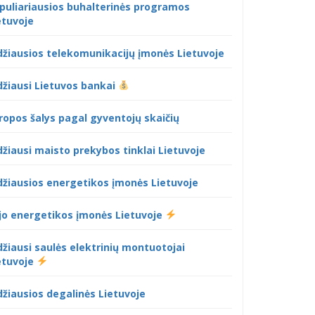
puliariausios buhalterinės programos
etuvoje
džiausios telekomunikacijų įmonės Lietuvoje
džiausi Lietuvos bankai
ropos šalys pagal gyventojų skaičių
džiausi maisto prekybos tinklai Lietuvoje
džiausios energetikos įmonės Lietuvoje
jo energetikos įmonės Lietuvoje
džiausi saulės elektrinių montuotojai
etuvoje
džiausios degalinės Lietuvoje