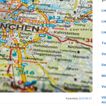
P
Li
Li
Li
Tu
Vi
De
Mi
Vi
Vi
Paskelbta
2024-08-07
mi