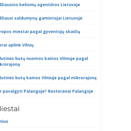
džiausios kelionių agentūros Lietuvoje
džiausi saldumynų gamintojai Lietuvoje
ropos miestai pagal gyventojų skaičių
erai aplink Vilnių
dutinės butų nuomos kainos Vilniuje pagal
krorajoną
dutinės butų kainos Vilniuje pagal mikrorajoną
r pavalgyti Palangoje? Restoranai Palangoje
iestai
lnius