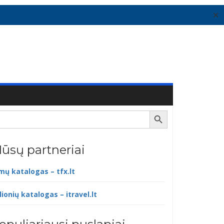
✕
Search Button
ūsų partneriai
lmų katalogas – tfx.lt
lionių katalogas – itravel.lt