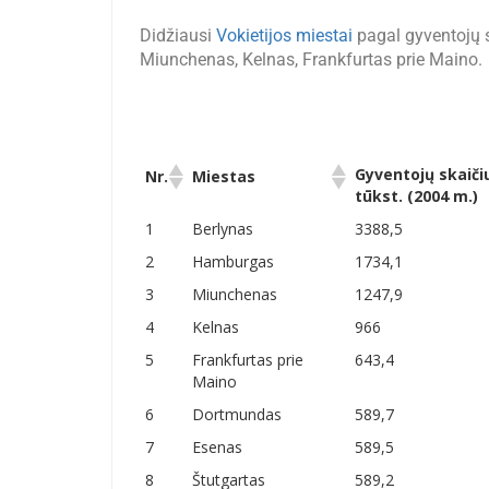
Didžiausi
Vokietijos miestai
pagal gyventojų 
Miunchenas, Kelnas, Frankfurtas prie Maino.
Gyventojų skaiči
Nr.
Miestas
tūkst. (2004 m.)
Gyventojų skaiči
Nr.
Miestas
1
Berlynas
3388,5
tūkst. (2004 m.)
2
Hamburgas
1734,1
3
Miunchenas
1247,9
4
Kelnas
966
5
Frankfurtas prie
643,4
Maino
6
Dortmundas
589,7
7
Esenas
589,5
8
Štutgartas
589,2