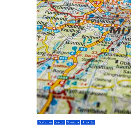
Statistika
Vietos
Vokietija
Žmonės