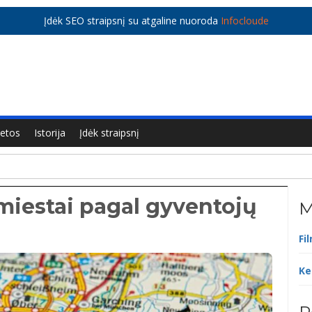
Įdėk SEO straipsnį su atgaline nuoroda
Infocloude
ietos
Istorija
Įdėk straipsnį
 miestai pagal gyventojų
M
Fi
Ke