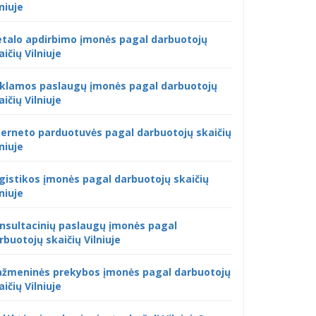
lniuje
talo apdirbimo įmonės pagal darbuotojų
aičių Vilniuje
klamos paslaugų įmonės pagal darbuotojų
aičių Vilniuje
terneto parduotuvės pagal darbuotojų skaičių
lniuje
gistikos įmonės pagal darbuotojų skaičių
lniuje
nsultacinių paslaugų įmonės pagal
rbuotojų skaičių Vilniuje
žmeninės prekybos įmonės pagal darbuotojų
aičių Vilniuje