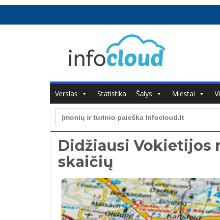
Verslas
Statistika
Šalys
Miestai
V
Search
for:
Didžiausi Vokietijos
skaičių