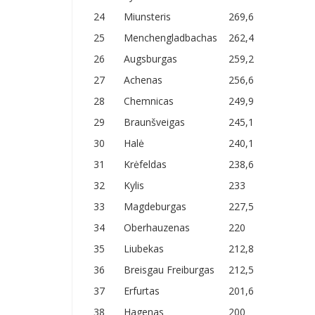
24
Miunsteris
269,6
25
Menchengladbachas
262,4
26
Augsburgas
259,2
27
Achenas
256,6
28
Chemnicas
249,9
29
Braunšveigas
245,1
30
Halė
240,1
31
Krėfeldas
238,6
32
Kylis
233
33
Magdeburgas
227,5
34
Oberhauzenas
220
35
Liubekas
212,8
36
Breisgau Freiburgas
212,5
37
Erfurtas
201,6
38
Hagenas
200