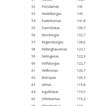
52
Potsdamas
145
53
Heidelbergas
143
54
Paderbornas
141,8
55
Darmštatas
139,7
56
Viurcburgas
132,7
57
Rėgensburgas
128,6
58
Reklinghauzenas
123,1
59
Getingenas
122,9
60
Volfsburgas
122,7
61
Heilbronas
120,7
62
Botropas
120,3
63
Ulmas
119,8
64
Ingolštatas
119,5
65
Ofenbachas
119,2
66
Pforcheimas
119