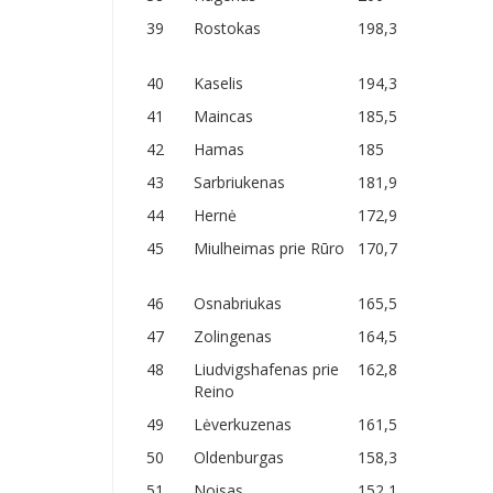
39
Rostokas
198,3
40
Kaselis
194,3
41
Maincas
185,5
42
Hamas
185
43
Sarbriukenas
181,9
44
Hernė
172,9
45
Miulheimas prie Rūro
170,7
46
Osnabriukas
165,5
47
Zolingenas
164,5
48
Liudvigshafenas prie
162,8
Reino
49
Lėverkuzenas
161,5
50
Oldenburgas
158,3
51
Noisas
152,1