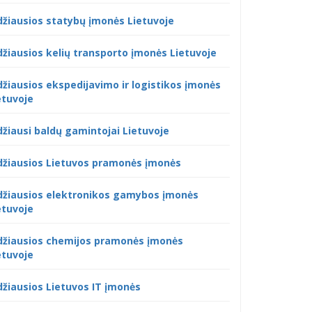
džiausios statybų įmonės Lietuvoje
džiausios kelių transporto įmonės Lietuvoje
džiausios ekspedijavimo ir logistikos įmonės
etuvoje
džiausi baldų gamintojai Lietuvoje
džiausios Lietuvos pramonės įmonės
džiausios elektronikos gamybos įmonės
etuvoje
džiausios chemijos pramonės įmonės
etuvoje
džiausios Lietuvos IT įmonės