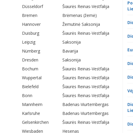
Po
Düsseldorf
Šiaurės Reinas-Vestfalija
Li
Bremen
Brėmenas (žemė)
Di
Hannover
Žemutinė Saksonija
Duisburg
Šiaurės Reinas-Vestfalija
Di
Leipzig
Saksonija
Eu
Nürnberg
Bavarija
Dresden
Saksonija
Di
Bochum
Šiaurės Reinas-Vestfalija
Di
Wuppertal
Šiaurės Reinas-Vestfalija
Bielefeld
Šiaurės Reinas-Vestfalija
Vė
Bonn
Šiaurės Reinas-Vestfalija
Mannheim
Badenas-Viurtembergas
Di
Li
Karlsruhe
Badenas-Viurtembergas
Gelsenkirchen
Šiaurės Reinas-Vestfalija
Di
Wiesbaden
Hesenas