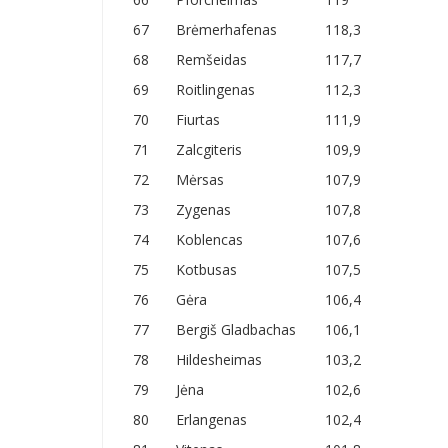
67
Brėmerhafenas
118,3
68
Remšeidas
117,7
69
Roitlingenas
112,3
70
Fiurtas
111,9
71
Zalcgiteris
109,9
72
Mėrsas
107,9
73
Zygenas
107,8
74
Koblencas
107,6
75
Kotbusas
107,5
76
Gėra
106,4
77
Bergiš Gladbachas
106,1
78
Hildesheimas
103,2
79
Jėna
102,6
80
Erlangenas
102,4