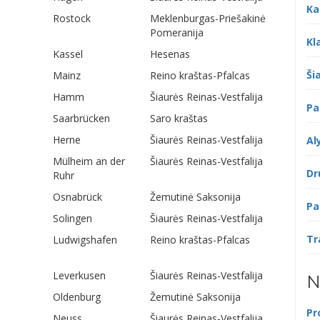
Ka
Rostock
Meklenburgas-Priešakinė
Pomeranija
Kl
Kassel
Hesenas
Šia
Mainz
Reino kraštas-Pfalcas
Hamm
Šiaurės Reinas-Vestfalija
Pa
Saarbrücken
Saro kraštas
Herne
Šiaurės Reinas-Vestfalija
Al
Mülheim an der
Šiaurės Reinas-Vestfalija
Dr
Ruhr
Osnabrück
Žemutinė Saksonija
Pa
Solingen
Šiaurės Reinas-Vestfalija
Tr
Ludwigshafen
Reino kraštas-Pfalcas
Leverkusen
Šiaurės Reinas-Vestfalija
N
Oldenburg
Žemutinė Saksonija
Pr
Neuss
Šiaurės Reinas-Vestfalija