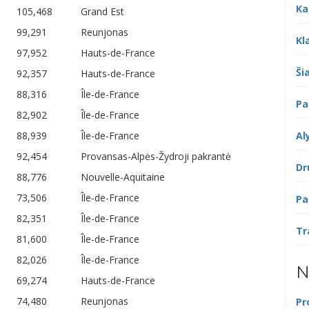
Ka
105,468
Grand Est
99,291
Reunjonas
Kl
97,952
Hauts-de-France
Šia
92,357
Hauts-de-France
88,316
Île-de-France
Pa
82,902
Île-de-France
88,939
Île-de-France
Al
92,454
Provansas-Alpės-Žydroji pakrantė
Dr
88,776
Nouvelle-Aquitaine
73,506
Île-de-France
Pa
82,351
Île-de-France
Tr
81,600
Île-de-France
82,026
Île-de-France
N
69,274
Hauts-de-France
74,480
Reunjonas
Pr