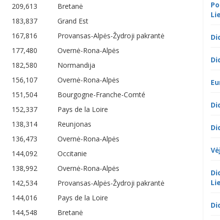
Po
209,613
Bretanė
Li
183,837
Grand Est
167,816
Provansas-Alpės-Žydroji pakrantė
Di
177,480
Overnė-Rona-Alpės
Di
182,580
Normandija
156,107
Overnė-Rona-Alpės
Eu
151,504
Bourgogne-Franche-Comté
Di
152,337
Pays de la Loire
138,314
Reunjonas
Di
136,473
Overnė-Rona-Alpės
Vė
144,092
Occitanie
138,992
Overnė-Rona-Alpės
Di
Li
142,534
Provansas-Alpės-Žydroji pakrantė
144,016
Pays de la Loire
Di
144,548
Bretanė