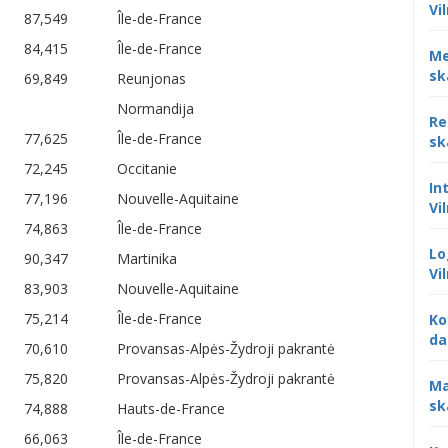
Vi
87,549
Île-de-France
84,415
Île-de-France
Me
sk
69,849
Reunjonas
Normandija
Re
77,625
Île-de-France
sk
72,245
Occitanie
In
77,196
Nouvelle-Aquitaine
Vi
74,863
Île-de-France
Lo
90,347
Martinika
Vi
83,903
Nouvelle-Aquitaine
75,214
Île-de-France
Ko
da
70,610
Provansas-Alpės-Žydroji pakrantė
75,820
Provansas-Alpės-Žydroji pakrantė
Ma
sk
74,888
Hauts-de-France
66,063
Île-de-France