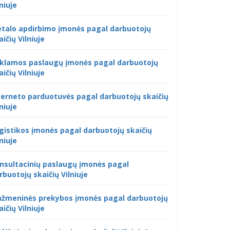
lniuje
talo apdirbimo įmonės pagal darbuotojų
aičių Vilniuje
klamos paslaugų įmonės pagal darbuotojų
aičių Vilniuje
terneto parduotuvės pagal darbuotojų skaičių
lniuje
gistikos įmonės pagal darbuotojų skaičių
lniuje
nsultacinių paslaugų įmonės pagal
rbuotojų skaičių Vilniuje
žmeninės prekybos įmonės pagal darbuotojų
aičių Vilniuje