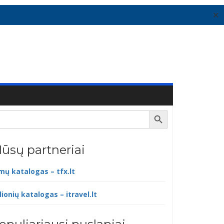
✕
Search Button
ūsų partneriai
lmų katalogas – tfx.lt
lionių katalogas – itravel.lt