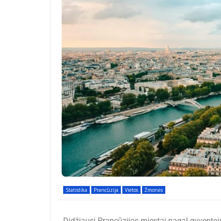
Statistika
Prancūzija
Vietos
Žmonės
Didžiausi Prancūzijos miestai pagal gyventojų