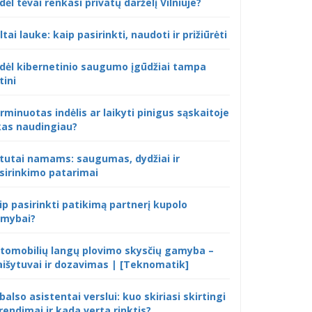
dėl tėvai renkasi privatų darželį Vilniuje?
ltai lauke: kaip pasirinkti, naudoti ir prižiūrėti
dėl kibernetinio saugumo įgūdžiai tampa
tini
rminuotas indėlis ar laikyti pinigus sąskaitoje
kas naudingiau?
tutai namams: saugumas, dydžiai ir
sirinkimo patarimai
ip pasirinkti patikimą partnerį kupolo
mybai?
tomobilių langų plovimo skysčių gamyba –
išytuvai ir dozavimas | [Teknomatik]
 balso asistentai verslui: kuo skiriasi skirtingi
rendimai ir kada verta rinktis?