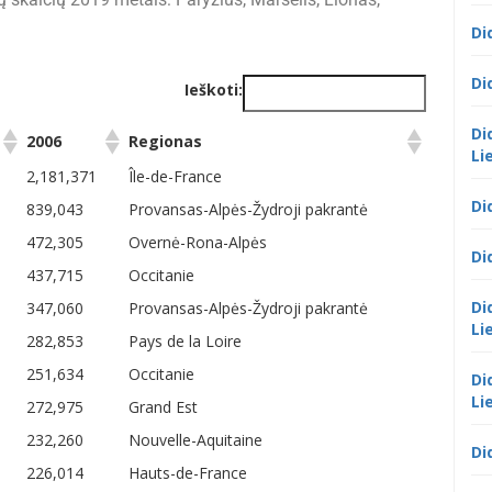
Di
Di
Ieškoti:
Di
2006
Regionas
Li
2006
Regionas
2,181,371
Île-de-France
Di
839,043
Provansas-Alpės-Žydroji pakrantė
472,305
Overnė-Rona-Alpės
Di
437,715
Occitanie
Di
347,060
Provansas-Alpės-Žydroji pakrantė
Li
282,853
Pays de la Loire
251,634
Occitanie
Di
Li
272,975
Grand Est
232,260
Nouvelle-Aquitaine
Di
226,014
Hauts-de-France