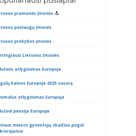
opuliariausi puslapiai
etuvos pramonės įmonės
etuvos paslaugų įmonės
etuvos prekybos įmonės
rtingiausi Lietuvos žmonės
dutinis atlyginimas Europoje
galų kainos Europoje 2025 vasarą
nimalus atlyginimas Europoje
dutinė pensija Europoje
lniaus miesto gyventojų skaičius pagal
krorajonus