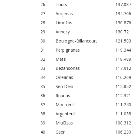
26
Tours
137,087
27
Amjenas
134,706
28
Limožas
130,876
29
Annecy
130,721
30
Boulogne-Billancourt
121,583
31
Perpignanas
119,344
32
Metz
118,489
33
Bezansonas
117,912
34
Orleanas
116,269
35
Sen Deni
112,852
36
Ruanas
112,321
37
Montreuil
111,240
38
Argenteuil
111,038
39
Miulūzas
108,312
40
Caen
106,230