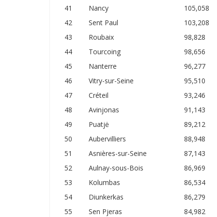
41
Nancy
105,058
42
Sent Paul
103,208
43
Roubaix
98,828
44
Tourcoing
98,656
45
Nanterre
96,277
46
Vitry-sur-Seine
95,510
47
Créteil
93,246
48
Avinjonas
91,143
49
Puatjė
89,212
50
Aubervilliers
88,948
51
Asnières-sur-Seine
87,143
52
Aulnay-sous-Bois
86,969
53
Kolumbas
86,534
54
Diunkerkas
86,279
55
Sen Pjeras
84,982