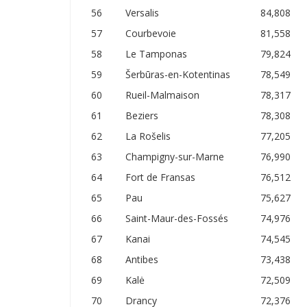
56
Versalis
84,808
57
Courbevoie
81,558
58
Le Tamponas
79,824
59
Šerbūras-en-Kotentinas
78,549
60
Rueil-Malmaison
78,317
61
Beziers
78,308
62
La Rošelis
77,205
63
Champigny-sur-Marne
76,990
64
Fort de Fransas
76,512
65
Pau
75,627
66
Saint-Maur-des-Fossés
74,976
67
Kanai
74,545
68
Antibes
73,438
69
Kalė
72,509
70
Drancy
72,376