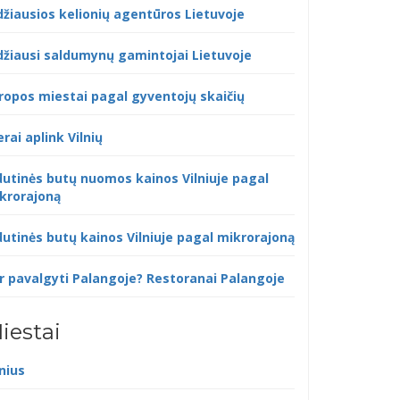
džiausios kelionių agentūros Lietuvoje
džiausi saldumynų gamintojai Lietuvoje
ropos miestai pagal gyventojų skaičių
erai aplink Vilnių
dutinės butų nuomos kainos Vilniuje pagal
krorajoną
dutinės butų kainos Vilniuje pagal mikrorajoną
r pavalgyti Palangoje? Restoranai Palangoje
iestai
lnius