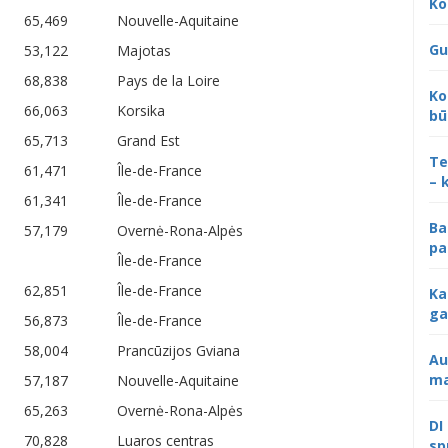
Ko
65,469
Nouvelle-Aquitaine
Gu
53,122
Majotas
68,838
Pays de la Loire
Ko
66,063
Korsika
bū
65,713
Grand Est
Te
61,471
Île-de-France
– 
61,341
Île-de-France
Ba
57,179
Overnė-Rona-Alpės
pa
Île-de-France
62,851
Île-de-France
Ka
ga
56,873
Île-de-France
58,004
Prancūzijos Gviana
Au
ma
57,187
Nouvelle-Aquitaine
65,263
Overnė-Rona-Alpės
DI
70,828
Luaros centras
sp