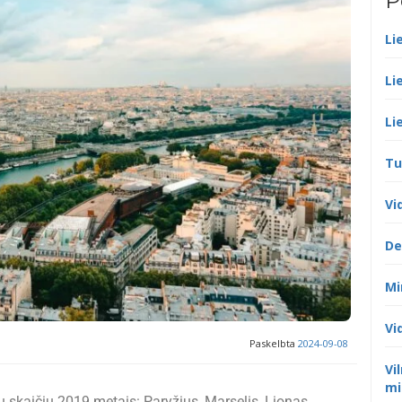
P
Li
Li
Li
Tu
Vi
De
Mi
Vi
Paskelbta
2024-09-08
Vi
mi
 skaičių 2019 metais: Paryžius, Marselis, Lionas,