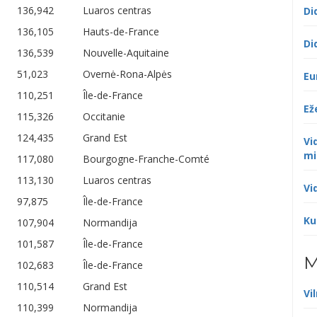
136,942
Luaros centras
Di
136,105
Hauts-de-France
Di
136,539
Nouvelle-Aquitaine
51,023
Overnė-Rona-Alpės
Eu
110,251
Île-de-France
Ež
115,326
Occitanie
124,435
Grand Est
Vi
mi
117,080
Bourgogne-Franche-Comté
113,130
Luaros centras
Vi
97,875
Île-de-France
Ku
107,904
Normandija
101,587
Île-de-France
M
102,683
Île-de-France
110,514
Grand Est
Vi
110,399
Normandija