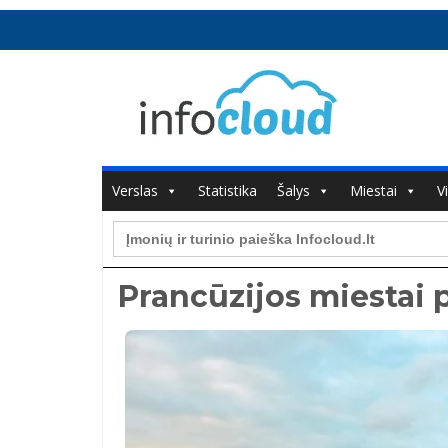
Verslas
Statistika
Šalys
Miestai
V
Search
for:
Prancūzijos miestai 