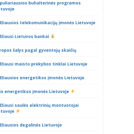
puliariausios buhalterinės programos
etuvoje
džiausios telekomunikacijų įmonės Lietuvoje
džiausi Lietuvos bankai
ropos šalys pagal gyventojų skaičių
džiausi maisto prekybos tinklai Lietuvoje
džiausios energetikos įmonės Lietuvoje
jo energetikos įmonės Lietuvoje
džiausi saulės elektrinių montuotojai
etuvoje
džiausios degalinės Lietuvoje