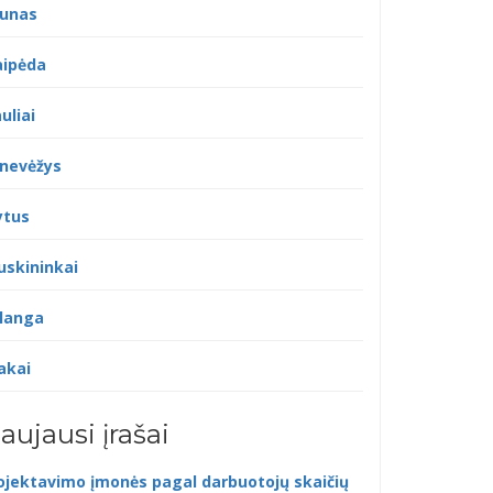
unas
aipėda
uliai
nevėžys
ytus
uskininkai
langa
akai
aujausi įrašai
ojektavimo įmonės pagal darbuotojų skaičių