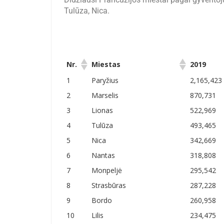
Tulūza, Nica.
Nr.
Miestas
2019
Nr.
Miestas
2019
1
Paryžius
2,165,423
2
Marselis
870,731
3
Lionas
522,969
4
Tulūza
493,465
5
Nica
342,669
6
Nantas
318,808
7
Monpeljė
295,542
8
Strasbūras
287,228
9
Bordo
260,958
10
Lilis
234,475