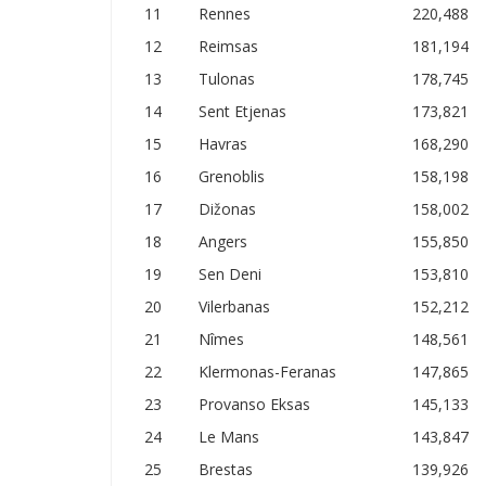
11
Rennes
220,488
12
Reimsas
181,194
13
Tulonas
178,745
14
Sent Etjenas
173,821
15
Havras
168,290
16
Grenoblis
158,198
17
Dižonas
158,002
18
Angers
155,850
19
Sen Deni
153,810
20
Vilerbanas
152,212
21
Nîmes
148,561
22
Klermonas-Feranas
147,865
23
Provanso Eksas
145,133
24
Le Mans
143,847
25
Brestas
139,926