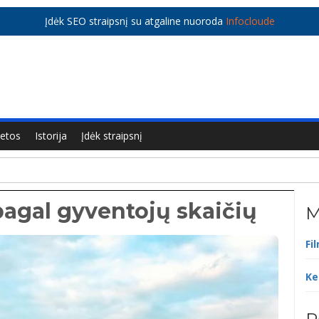
Įdėk SEO straipsnį su atgaline nuoroda
Infocloude
ietos
Istorija
Įdėk straipsnį
pagal gyventojų skaičių
M
Fi
Ke