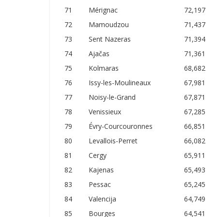
71
Mérignac
72,197
72
Mamoudzou
71,437
73
Sent Nazeras
71,394
74
Ajačas
71,361
75
Kolmaras
68,682
76
Issy-les-Moulineaux
67,981
77
Noisy-le-Grand
67,871
78
Venissieux
67,285
79
Évry-Courcouronnes
66,851
80
Levallois-Perret
66,082
81
Cergy
65,911
82
Kajenas
65,493
83
Pessac
65,245
84
Valencija
64,749
85
Bourges
64,541