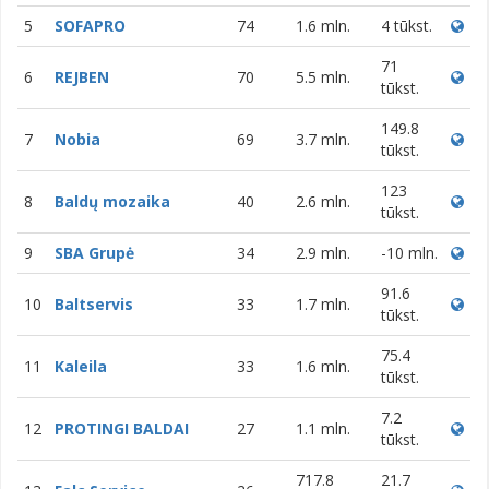
5
SOFAPRO
74
1.6 mln.
4 tūkst.
71
6
REJBEN
70
5.5 mln.
tūkst.
149.8
7
Nobia
69
3.7 mln.
tūkst.
123
8
Baldų mozaika
40
2.6 mln.
tūkst.
9
SBA Grupė
34
2.9 mln.
-10 mln.
91.6
10
Baltservis
33
1.7 mln.
tūkst.
75.4
11
Kaleila
33
1.6 mln.
tūkst.
7.2
12
PROTINGI BALDAI
27
1.1 mln.
tūkst.
717.8
21.7