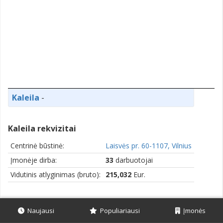
Kaleila
-
Kaleila rekvizitai
Centrinė būstinė:
Laisvės pr. 60-1107, Vilnius
Įmonėje dirba:
33
darbuotojai
Vidutinis atlyginimas (bruto):
215,032
Eur.
Naujausi
Populiariausi
Įmonės