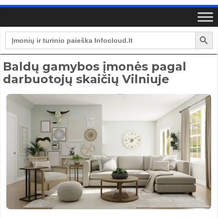
Search Button
Search
for:
Baldų gamybos įmonės pagal
darbuotojų skaičių Vilniuje