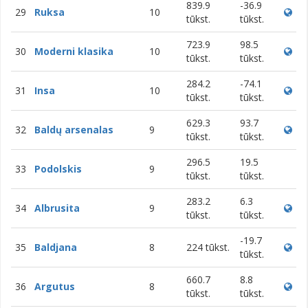
839.9
-36.9
29
Ruksa
10
tūkst.
tūkst.
723.9
98.5
30
Moderni klasika
10
tūkst.
tūkst.
284.2
-74.1
31
Insa
10
tūkst.
tūkst.
629.3
93.7
32
Baldų arsenalas
9
tūkst.
tūkst.
296.5
19.5
33
Podolskis
9
tūkst.
tūkst.
283.2
6.3
34
Albrusita
9
tūkst.
tūkst.
-19.7
35
Baldjana
8
224 tūkst.
tūkst.
660.7
8.8
36
Argutus
8
tūkst.
tūkst.