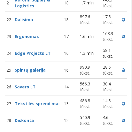
21
18
1.7 mln.
Logistics
tūkst.
897.6
17.5
22
Dalisima
18
tūkst.
tūkst.
163.3
23
Ergonomas
17
1.6 mln.
tūkst.
58.1
24
Edge Projects LT
16
1.3 mln.
tūkst.
990.9
28.5
25
Spintų galerija
16
tūkst.
tūkst.
566.3
30.4
26
Savero LT
14
tūkst.
tūkst.
486.8
14.3
27
Tekstilės sprendimai
13
tūkst.
tūkst.
540.9
4.6
28
Diskonta
12
tūkst.
tūkst.