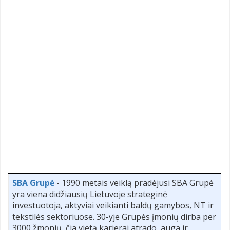
SBA Grupė
- 1990 metais veiklą pradėjusi SBA Grupė
yra viena didžiausių Lietuvoje strateginė
investuotoja, aktyviai veikianti baldų gamybos, NT ir
tekstilės sektoriuose. 30-yje Grupės įmonių dirba per
3000 žmonių, čia vietą karjerai atrado, auga ir