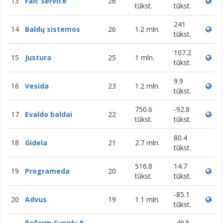
13
Falc Service
26
tūkst.
tūkst.
241
14
Baldų sistemos
26
1.2 mln.
tūkst.
107.2
15
Justura
25
1 mln.
tūkst.
9.9
16
Vesida
23
1.2 mln.
tūkst.
750.6
-92.8
17
Evaldo baldai
22
tūkst.
tūkst.
80.4
18
Gidela
21
2.7 mln.
tūkst.
516.8
14.7
19
Programeda
20
tūkst.
tūkst.
-85.1
20
Advus
19
1.1 mln.
tūkst.
Reform Supply &
-49.5