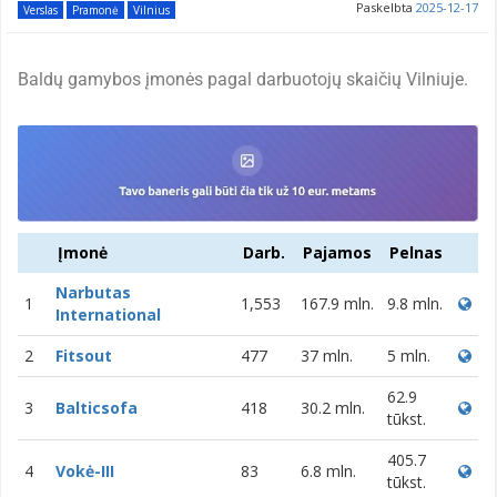
Paskelbta
2025-12-17
Verslas
Pramonė
Vilnius
Baldų gamybos įmonės pagal darbuotojų skaičių Vilniuje.
Įmonė
Darb.
Pajamos
Pelnas
Narbutas
1
1,553
167.9 mln.
9.8 mln.
International
2
Fitsout
477
37 mln.
5 mln.
62.9
3
Balticsofa
418
30.2 mln.
tūkst.
405.7
4
Vokė-III
83
6.8 mln.
tūkst.