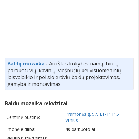
Baldų mozaika
- Aukštos kokybės namų, biurų,
parduotuvių, kavinių, viešbučių bei visuomeninių
laisvalaikio ir poilsio erdvių baldų projektavimas,
gamyba ir montavimas.
Baldų mozaika rekvizitai
Pramonės g. 97, LT-11115
Centrinė būstinė:
Vilnius
Įmonėje dirba:
40
darbuotojai
Vidutinis atlyginimas