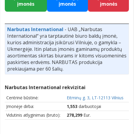
įmonės
įmonės
įmonės
Narbutas International
- UAB „Narbutas
International“ yra tarptautinė biuro baldų įmonė,
kurios administracija įsikūrusi Vilniuje, o gamykla –
Ukmergėje. Itin platus įmonės gaminamų produktų
asortimentas skirtas biurams ir kitoms visuomeninės
paskirties erdvėms. NARBUTAS produkcija
prekiaujama per 60 šalių.
Narbutas International rekvizitai
Centrinė būstinė:
Eitminų g. 3, LT-12113 Vilnius
Įmonėje dirba:
1,553
darbuotojai
Vidutinis atlyginimas (bruto):
278,299
Eur.