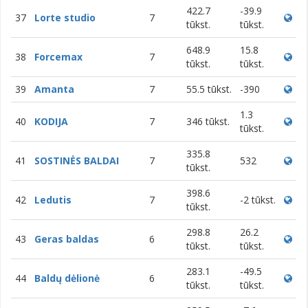
422.7
-39.9
37
Lorte studio
7
tūkst.
tūkst.
648.9
15.8
38
Forcemax
7
tūkst.
tūkst.
39
Amanta
7
55.5 tūkst.
-390
1.3
40
KODIJA
7
346 tūkst.
tūkst.
335.8
41
SOSTINĖS BALDAI
7
532
tūkst.
398.6
42
Ledutis
7
-2 tūkst.
tūkst.
298.8
26.2
43
Geras baldas
6
tūkst.
tūkst.
283.1
-49.5
44
Baldų dėlionė
6
tūkst.
tūkst.