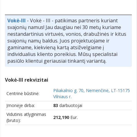
Vokė-III
- Vokė - III - patikimas partneris kuriant
svajonių namus! Jau daugiau nei 30 metų kuriame
nestandartinius virtuvės, vonios, drabužinės ir kitus
svajonių namų baldus. Juos projektuojame ir
gaminame, kiekvieną kartą atsižvelgiame į
individualius kliento poreikius. Mūsų specialistai
pasiūlo klientui geriausiai tinkantį variantą.
Vokė-III rekvizitai
Piliakalnio g. 70, Nemenčinė, LT-15175
Centrinė būstinė:
Vilniaus r.
Įmonėje dirba:
83
darbuotojai
Vidutinis atlyginimas
212,190
Eur.
(bruto):