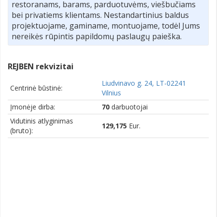
restoranams, barams, parduotuvėms, viešbučiams
bei privatiems klientams. Nestandartinius baldus
projektuojame, gaminame, montuojame, todėl Jums
nereikės rūpintis papildomų paslaugų paieška.
REJBEN rekvizitai
Liudvinavo g. 24, LT-02241
Centrinė būstinė:
Vilnius
Įmonėje dirba:
70
darbuotojai
Vidutinis atlyginimas
129,175
Eur.
(bruto):