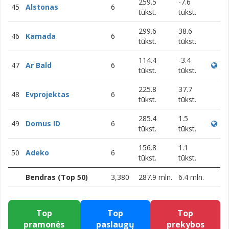
259.5
-7.6
45
Alstonas
6
tūkst.
tūkst.
299.6
38.6
46
Kamada
6
tūkst.
tūkst.
114.4
-3.4
47
Ar Bald
6
tūkst.
tūkst.
225.8
37.7
48
Evprojektas
6
tūkst.
tūkst.
285.4
1.5
49
Domus ID
6
tūkst.
tūkst.
156.8
1.1
50
Adeko
6
tūkst.
tūkst.
Bendras (Top 50)
3,380
287.9 mln.
6.4 mln.
Top
Top
Top
pramonės
paslaugų
prekybos