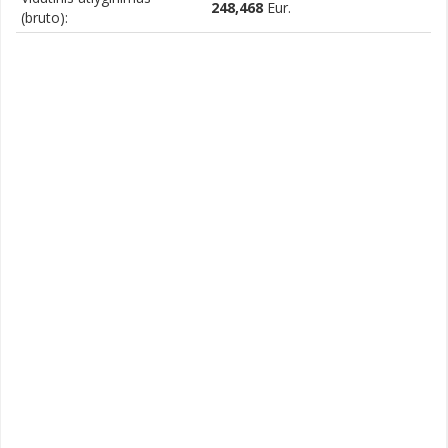
248,468
Eur.
(bruto):