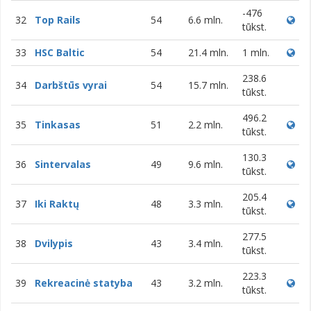
-476
32
Top Rails
54
6.6 mln.
tūkst.
33
HSC Baltic
54
21.4 mln.
1 mln.
238.6
34
Darbštūs vyrai
54
15.7 mln.
tūkst.
496.2
35
Tinkasas
51
2.2 mln.
tūkst.
130.3
36
Sintervalas
49
9.6 mln.
tūkst.
205.4
37
Iki Raktų
48
3.3 mln.
tūkst.
277.5
38
Dvilypis
43
3.4 mln.
tūkst.
223.3
39
Rekreacinė statyba
43
3.2 mln.
tūkst.