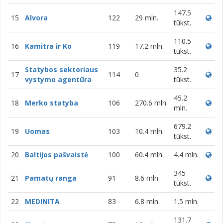
147.5
15
Alvora
122
29 mln.
tūkst.
110.5
16
Kamitra ir Ko
119
17.2 mln.
tūkst.
Statybos sektoriaus
35.2
17
114
0
vystymo agentūra
tūkst.
45.2
18
Merko statyba
106
270.6 mln.
mln.
679.2
19
Uomas
103
10.4 mln.
tūkst.
20
Baltijos pašvaistė
100
60.4 mln.
4.4 mln.
345
21
Pamatų ranga
91
8.6 mln.
tūkst.
22
MEDINITA
83
6.8 mln.
1.5 mln.
131.7