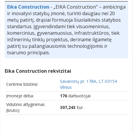
Eika Construction
- „EIKA Construction“ – ambicinga
ir inovatyvi statybų įmonė, turinti daugiau nei 20
metų patirtį, drąsiai formuoja šiuolaikinės statybos
standartus. Įgyvendindami tiek visuomeninius,
komercinius, gyvenamuosius, infrastruktūros, tiek
inžinerinių tinklų projektus, deriname ilgametę
patirtį su pažangiausiomis technologijomis ir
tvarumo principais.
Eika Construction rekvizitai
Savanorių pr. 178A, LT-03154
Centrinė būstinė:
Vilnius
Įmonėje dirba:
176
darbuotojai
Vidutinis atlyginimas
307,243
Eur.
(bruto):