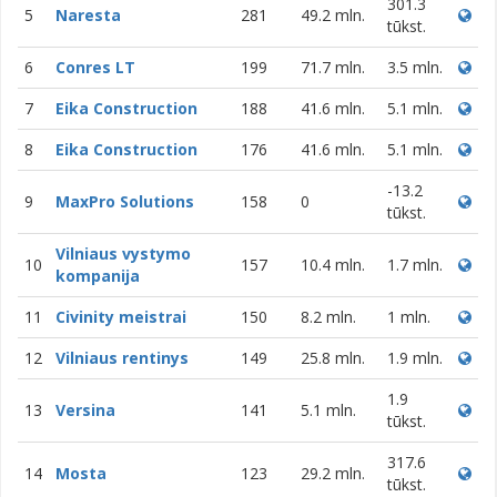
301.3
5
Naresta
281
49.2 mln.
tūkst.
6
Conres LT
199
71.7 mln.
3.5 mln.
7
Eika Construction
188
41.6 mln.
5.1 mln.
8
Eika Construction
176
41.6 mln.
5.1 mln.
-13.2
9
MaxPro Solutions
158
0
tūkst.
Vilniaus vystymo
10
157
10.4 mln.
1.7 mln.
kompanija
11
Civinity meistrai
150
8.2 mln.
1 mln.
12
Vilniaus rentinys
149
25.8 mln.
1.9 mln.
1.9
13
Versina
141
5.1 mln.
tūkst.
317.6
14
Mosta
123
29.2 mln.
tūkst.