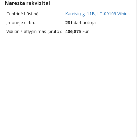
Naresta rekvizitai
Centrinė būstinė:
Kareivių g. 11B, LT-09109 Vilnius
Įmonėje dirba:
281
darbuotojai
Vidutinis atlyginimas (bruto):
406,875
Eur.