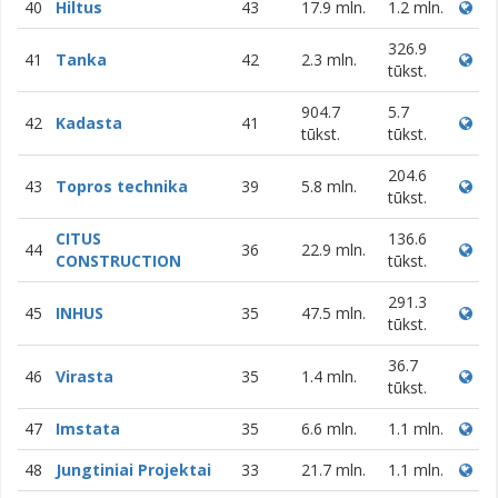
40
Hiltus
43
17.9 mln.
1.2 mln.
326.9
41
Tanka
42
2.3 mln.
tūkst.
904.7
5.7
42
Kadasta
41
tūkst.
tūkst.
204.6
43
Topros technika
39
5.8 mln.
tūkst.
CITUS
136.6
44
36
22.9 mln.
CONSTRUCTION
tūkst.
291.3
45
INHUS
35
47.5 mln.
tūkst.
36.7
46
Virasta
35
1.4 mln.
tūkst.
47
Imstata
35
6.6 mln.
1.1 mln.
48
Jungtiniai Projektai
33
21.7 mln.
1.1 mln.