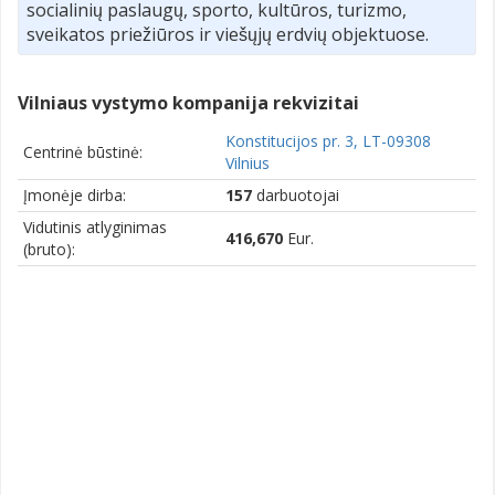
socialinių paslaugų, sporto, kultūros, turizmo,
sveikatos priežiūros ir viešųjų erdvių objektuose.
Vilniaus vystymo kompanija rekvizitai
Konstitucijos pr. 3, LT-09308
Centrinė būstinė:
Vilnius
Įmonėje dirba:
157
darbuotojai
Vidutinis atlyginimas
416,670
Eur.
(bruto):