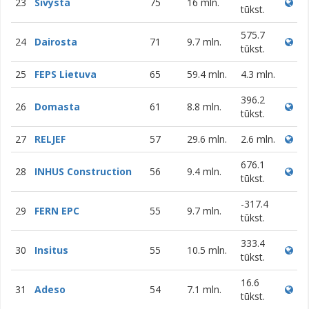
23
Sivysta
75
16 mln.
tūkst.
575.7
24
Dairosta
71
9.7 mln.
tūkst.
25
FEPS Lietuva
65
59.4 mln.
4.3 mln.
396.2
26
Domasta
61
8.8 mln.
tūkst.
27
RELJEF
57
29.6 mln.
2.6 mln.
676.1
28
INHUS Construction
56
9.4 mln.
tūkst.
-317.4
29
FERN EPC
55
9.7 mln.
tūkst.
333.4
30
Insitus
55
10.5 mln.
tūkst.
16.6
31
Adeso
54
7.1 mln.
tūkst.