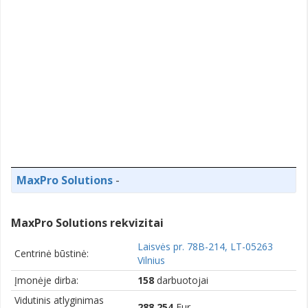
MaxPro Solutions
-
MaxPro Solutions rekvizitai
Laisvės pr. 78B-214, LT-05263
Centrinė būstinė:
Vilnius
Įmonėje dirba:
158
darbuotojai
Vidutinis atlyginimas
288,254
Eur.