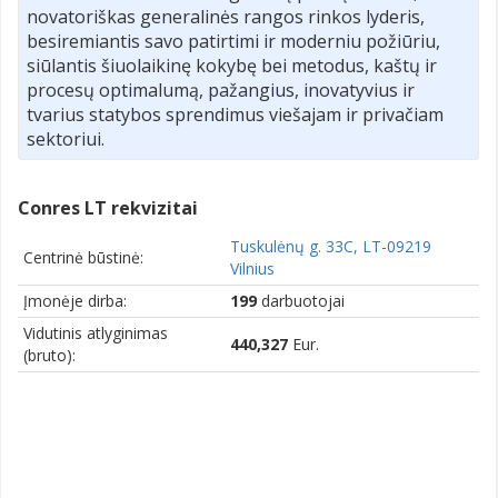
novatoriškas generalinės rangos rinkos lyderis,
besiremiantis savo patirtimi ir moderniu požiūriu,
siūlantis šiuolaikinę kokybę bei metodus, kaštų ir
procesų optimalumą, pažangius, inovatyvius ir
tvarius statybos sprendimus viešajam ir privačiam
sektoriui.
Conres LT rekvizitai
Tuskulėnų g. 33C, LT-09219
Centrinė būstinė:
Vilnius
Įmonėje dirba:
199
darbuotojai
Vidutinis atlyginimas
440,327
Eur.
(bruto):