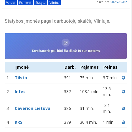
Paskelbta
2025-12-02
Verslas
Pramonė
Statyba
Vilnius
Statybos įmonės pagal darbuotojų skaičių Vilniuje.
Įmonė
Darb.
Pajamos
Pelnas
1
Tilsta
391
75 mln.
3.7 mln.
13.5
2
Infes
387
108.1 mln.
mln.
-3.1
3
Caverion Lietuva
386
31 mln.
mln.
4
KRS
379
30.4 mln.
1 mln.