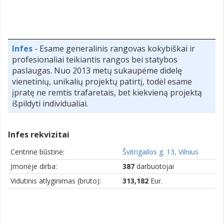
Infes
- Esame generalinis rangovas kokybiškai ir
profesionaliai teikiantis rangos bei statybos
paslaugas. Nuo 2013 metų sukaupėme didelę
vienetinių, unikalių projektų patirtį, todėl esame
įpratę ne remtis trafaretais, bet kiekvieną projektą
išpildyti individualiai.
Infes rekvizitai
Centrinė būstinė:
Švitrigailos g. 13, Vilnius
Įmonėje dirba:
387
darbuotojai
Vidutinis atlyginimas (bruto):
313,182
Eur.