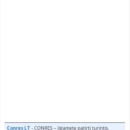
Conres LT
- CONRES – ilgametę patirtį turintis,