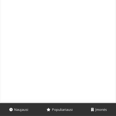
Naujausi
Populiariausi
Įmonės