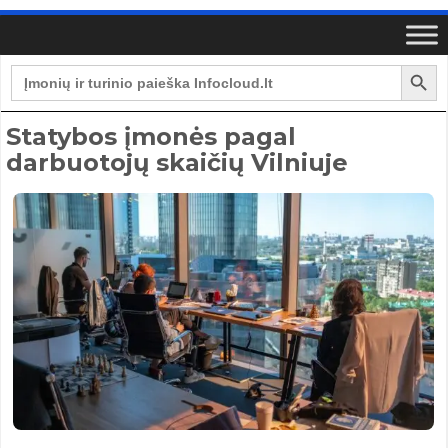
Search Button
Search
for:
Statybos įmonės pagal
darbuotojų skaičių Vilniuje