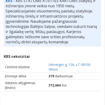
KRS
- KRS STATOME ATEITIES KARTOMS Statybų ir
inžinerijos įmonė veikia nuo 1950 metų.
Specializuojamės visuomeninių pastatų statyboje,
inžinerinių tinklų ir infrastruktūros projektų
įgyvendinime. Naudojame pažangiausias
technologijas Baltijos šalyse, siekdami sukurti tvarią
ir ilgalaikę vertę. Mūsų paslaugos: Karjeros
galimybės: Ieškome savo srities profesionalų
norinčių dirbti ekspertų komandoje.
KRS rekvizitai
Ukmergės g. 126, LT-08100
Centrinė būstinė:
Vilnius
Įmonėje dirba:
379
darbuotojai
Vidutinis atlyginimas
372,664
Eur.
(bruto):