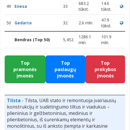
683.2
14.6
49
Enesa
33
tūkst.
tūkst.
47.9
50
Gedarta
32
2.6 mln.
tūkst.
1286.1
101.9
Bendras (Top 50)
5,452
mln.
mln.
Top
Top
Top
pramonės
paslaugų
prekybos
įmonės
įmonės
įmonės
Tilsta
- Tilsta, UAB stato ir remontuoja įvairiausių
konstrukcijų ir sudėtingumo tiltus ir viadukus –
plieninius ir gelžbetoninius, medinius ir
plienbetonius, iš surenkamų elementų ir
monolitinius, su iš anksto įtempta ir karkasine