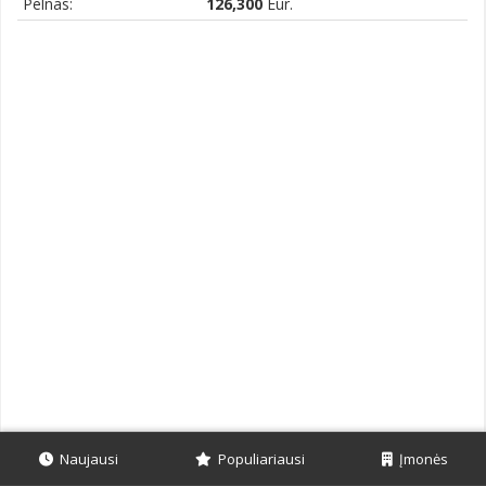
Pelnas:
126,300
Eur.
Naujausi
Populiariausi
Įmonės