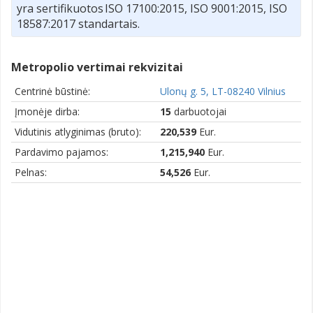
yra sertifikuotos ISO 17100:2015, ISO 9001:2015, ISO
18587:2017 standartais.
Metropolio vertimai rekvizitai
Centrinė būstinė:
Ulonų g. 5, LT-08240 Vilnius
Įmonėje dirba:
15
darbuotojai
Vidutinis atlyginimas (bruto):
220,539
Eur.
Pardavimo pajamos:
1,215,940
Eur.
Pelnas:
54,526
Eur.