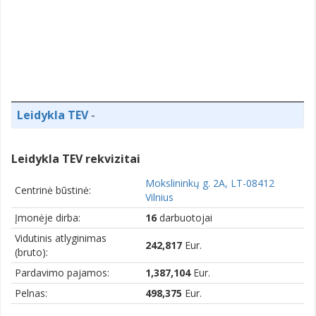
Leidykla TEV
-
Leidykla TEV rekvizitai
Mokslininkų g. 2A, LT-08412
Centrinė būstinė:
Vilnius
Įmonėje dirba:
16
darbuotojai
Vidutinis atlyginimas
242,817
Eur.
(bruto):
Pardavimo pajamos:
1,387,104
Eur.
Pelnas:
498,375
Eur.