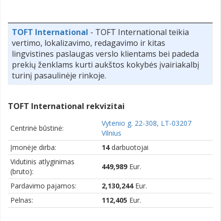
TOFT International
- TOFT International teikia
vertimo, lokalizavimo, redagavimo ir kitas
lingvistines paslaugas verslo klientams bei padeda
prekių ženklams kurti aukštos kokybės įvairiakalbį
turinį pasaulinėje rinkoje.
TOFT International rekvizitai
Vytenio g. 22-308, LT-03207
Centrinė būstinė:
Vilnius
Įmonėje dirba:
14
darbuotojai
Vidutinis atlyginimas
449,989
Eur.
(bruto):
Pardavimo pajamos:
2,130,244
Eur.
Pelnas:
112,405
Eur.