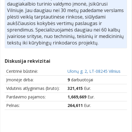
daugiakalbio turinio valdymo įmonė, įsikūrusi
Vilniuje. Jau daugiau nei 30 metų padedame verslams
plėsti veiklą tarptautinėse rinkose, siūlydami
aukščiausios kokybės vertimų paslaugas ir
sprendimus. Specializuojamės daugiau nei 60 kalbų
įvairiose srityse, nuo techninių, teisinių ir medicininių
tekstų iki kūrybingų rinkodaros projektų.
Diskusija rekvizitai
Centrinė būstinė:
Ulonų g. 2, LT-08245 Vilnius
Įmonėje dirba:
9
darbuotojai
Vidutinis atlyginimas (bruto):
321,415
Eur.
Pardavimo pajamos:
1,669,669
Eur.
Pelnas:
264,611
Eur.