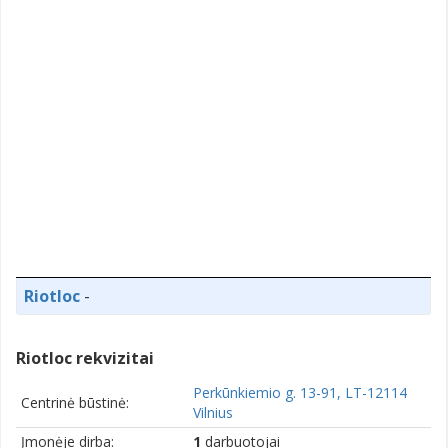
Riotloc
-
Riotloc rekvizitai
Perkūnkiemio g. 13-91, LT-12114
Centrinė būstinė:
Vilnius
Įmonėje dirba:
1
darbuotojai