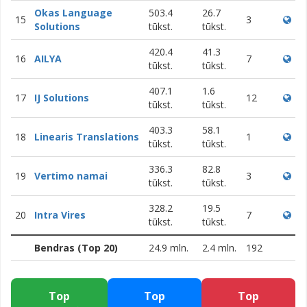
Okas Language
503.4
26.7
15
3
Solutions
tūkst.
tūkst.
420.4
41.3
16
AILYA
7
tūkst.
tūkst.
407.1
1.6
17
IJ Solutions
12
tūkst.
tūkst.
403.3
58.1
18
Linearis Translations
1
tūkst.
tūkst.
336.3
82.8
19
Vertimo namai
3
tūkst.
tūkst.
328.2
19.5
20
Intra Vires
7
tūkst.
tūkst.
Bendras (Top 20)
24.9 mln.
2.4 mln.
192
Top
Top
Top