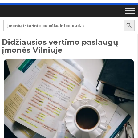
Search Button
Search
for:
Didžiausios vertimo paslaugų
įmonės Vilniuje