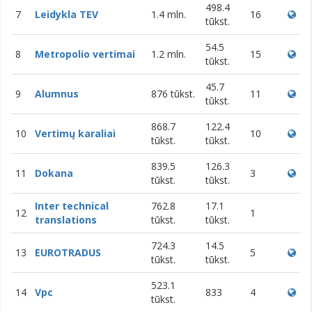
498.4
7
Leidykla TEV
1.4 mln.
16
tūkst.
54.5
8
Metropolio vertimai
1.2 mln.
15
tūkst.
45.7
9
Alumnus
876 tūkst.
11
tūkst.
868.7
122.4
10
Vertimų karaliai
10
tūkst.
tūkst.
839.5
126.3
11
Dokana
3
tūkst.
tūkst.
Inter technical
762.8
17.1
12
1
translations
tūkst.
tūkst.
724.3
14.5
13
EUROTRADUS
5
tūkst.
tūkst.
523.1
14
Vpc
833
4
tūkst.