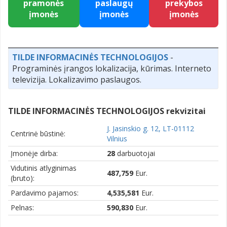
pramonės
paslaugų
prekybos
įmonės
įmonės
įmonės
TILDE INFORMACINĖS TECHNOLOGIJOS
-
Programinės įrangos lokalizacija, kūrimas. Interneto
televizija. Lokalizavimo paslaugos.
TILDE INFORMACINĖS TECHNOLOGIJOS rekvizitai
J. Jasinskio g. 12, LT-01112
Centrinė būstinė:
Vilnius
Įmonėje dirba:
28
darbuotojai
Vidutinis atlyginimas
487,759
Eur.
(bruto):
Pardavimo pajamos:
4,535,581
Eur.
Pelnas:
590,830
Eur.