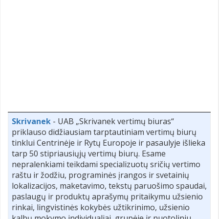
Skrivanek
- UAB „Skrivanek vertimų biuras“
priklauso didžiausiam tarptautiniam vertimų biurų
tinklui Centrinėje ir Rytų Europoje ir pasaulyje išlieka
tarp 50 stipriausiųjų vertimų biurų. Esame
nepralenkiami teikdami specializuotų sričių vertimo
raštu ir žodžiu, programinės įrangos ir svetainių
lokalizacijos, maketavimo, tekstų paruošimo spaudai,
paslaugų ir produktų aprašymų pritaikymu užsienio
rinkai, lingvistinės kokybės užtikrinimo, užsienio
kalbų mokymo individualiai, grupėje ir nuotoliniu