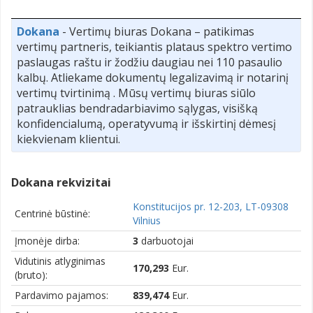
Dokana
- Vertimų biuras Dokana – patikimas
vertimų partneris, teikiantis plataus spektro vertimo
paslaugas raštu ir žodžiu daugiau nei 110 pasaulio
kalbų. Atliekame dokumentų legalizavimą ir notarinį
vertimų tvirtinimą . Mūsų vertimų biuras siūlo
patrauklias bendradarbiavimo sąlygas, visišką
konfidencialumą, operatyvumą ir išskirtinį dėmesį
kiekvienam klientui.
Dokana rekvizitai
Konstitucijos pr. 12-203, LT-09308
Centrinė būstinė:
Vilnius
Įmonėje dirba:
3
darbuotojai
Vidutinis atlyginimas
170,293
Eur.
(bruto):
Pardavimo pajamos:
839,474
Eur.