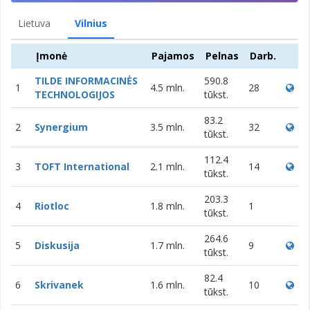
Lietuva
Vilnius
Įmonė
Pajamos
Pelnas
Darb.
TILDE INFORMACINĖS
590.8
1
4.5 mln.
28
TECHNOLOGIJOS
tūkst.
83.2
2
Synergium
3.5 mln.
32
tūkst.
112.4
3
TOFT International
2.1 mln.
14
tūkst.
203.3
4
Riotloc
1.8 mln.
1
tūkst.
264.6
5
Diskusija
1.7 mln.
9
tūkst.
82.4
6
Skrivanek
1.6 mln.
10
tūkst.