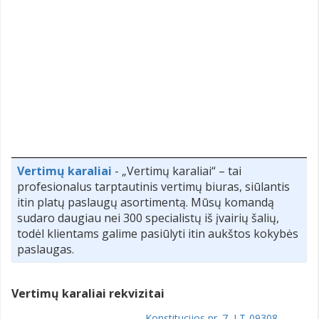
Vertimų karaliai
- „Vertimų karaliai“ – tai
profesionalus tarptautinis vertimų biuras, siūlantis
itin platų paslaugų asortimentą. Mūsų komandą
sudaro daugiau nei 300 specialistų iš įvairių šalių,
todėl klientams galime pasiūlyti itin aukštos kokybės
paslaugas.
Vertimų karaliai rekvizitai
Konstitucijos pr. 7, LT-09308