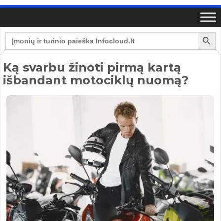
Search Button
Search
for:
Ką svarbu žinoti pirmą kartą
išbandant motociklų nuomą?