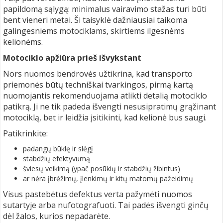
papildomą sąlygą: minimalus vairavimo stažas turi būti
bent vieneri metai. Ši taisyklė dažniausiai taikoma
galingesniems motociklams, skirtiems ilgesnėms
kelionėms.
Motociklo apžiūra prieš išvykstant
Nors nuomos bendrovės užtikrina, kad transporto
priemonės būtų techniškai tvarkingos, pirmą kartą
nuomojantis rekomenduojama atlikti detalią motociklo
patikrą. Ji ne tik padeda išvengti nesusipratimų grąžinant
motociklą, bet ir leidžia įsitikinti, kad kelionė bus saugi.
Patikrinkite:
padangų būklę ir slėgį
stabdžių efektyvumą
šviesų veikimą (ypač posūkių ir stabdžių žibintus)
ar nėra įbrėžimų, įlenkimų ir kitų matomų pažeidimų
Visus pastebėtus defektus verta pažymėti nuomos
sutartyje arba nufotografuoti. Tai padės išvengti ginčų
dėl žalos, kurios nepadarėte.