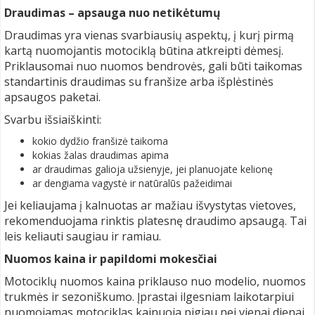
Draudimas – apsauga nuo netikėtumų
Draudimas yra vienas svarbiausių aspektų, į kurį pirmą
kartą nuomojantis motociklą būtina atkreipti dėmesį.
Priklausomai nuo nuomos bendrovės, gali būti taikomas
standartinis draudimas su franšize arba išplėstinės
apsaugos paketai.
Svarbu išsiaiškinti:
kokio dydžio franšizė taikoma
kokias žalas draudimas apima
ar draudimas galioja užsienyje, jei planuojate kelionę
ar dengiama vagystė ir natūralūs pažeidimai
Jei keliaujama į kalnuotas ar mažiau išvystytas vietoves,
rekomenduojama rinktis platesnę draudimo apsaugą. Tai
leis keliauti saugiau ir ramiau.
Nuomos kaina ir papildomi mokesčiai
Motociklų nuomos kaina priklauso nuo modelio, nuomos
trukmės ir sezoniškumo. Įprastai ilgesniam laikotarpiui
nuomojamas motociklas kainuoja pigiau nei vienai dienai.