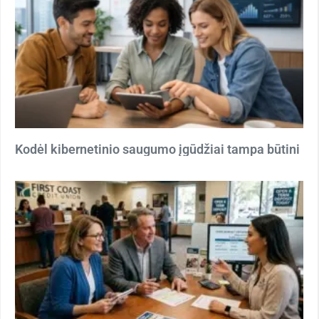
Kodėl kibernetinio saugumo įgūdžiai tampa būtini