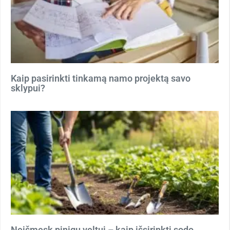
Kaip pasirinkti tinkamą namo projektą savo
sklypui?
Neišmesk pinigų veltui – kaip išsirinkti sodo