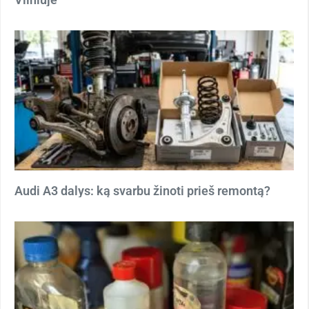
Audi A3 dalys: ką svarbu žinoti prieš remontą?