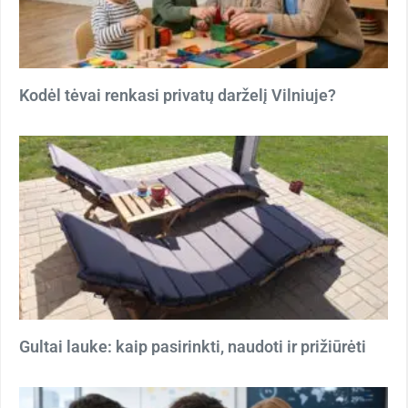
Kodėl tėvai renkasi privatų darželį Vilniuje?
Gultai lauke: kaip pasirinkti, naudoti ir prižiūrėti