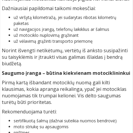
Dažniausiai papildomai taikomi mokesčiai:
už viršytą kilometražą, jei sudarytas ribotas kilometrų
paketas
už navigacijos įrangą, telefonų laikiklius ar šalmus
už motociklo nuplovimą grąžinant
už vėlavimą grąžinti transporto priemonę
Norint išvengti netikėtumų, vertėtų iš anksto susipažinti
su taisyklėmis ir įtraukti visas galimas išlaidas į bendrą
biudžetą.
Saugumo įranga – būtina kiekvienam motociklininkui
Pirmą kartą išbandant motociklų nuomą gali kilti
klausimas, kokia apranga reikalinga, ypač jei motociklas
nuomojamas tik trumpai kelionei. Vis dėlto saugumas
turėtų būti prioritetas.
Rekomenduojama turėti:
sertifikuotą šalmą (dažnai suteikia nuomos bendrovė)
moto striukę su apsaugomis
pirštines