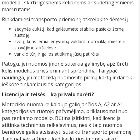
modeliai, skirti ilgesnėms kelionėms ar sudėtingesniems
maršrutams.
Rinkdamiesi transporto priemonę atkreipkite dėmesį į:
sėdynės aukštį, kad galėtumėte stabiliai pasiekti žemę
sustoję
svorį, kuris lemia lengvumą valdant motociklą mieste ir
stovėjimo aikštelėse
variklio tūrį ir galios atitikimą jūsų patirčiai
Patogu, jei nuomos įmonė suteikia galimybę apžiūrėti
kelis modelius prieš priimant sprendimą. Tai ypač
naudinga, jei motociklą nuomosite pirmą kartą ir dar tik
ieškote tinkamiausios kategorijos.
Licencija ir teisės – ką privalu turėti?
Motociklo nuoma reikalauja galiojančios A, A2 ar A1
kategorijos vairuotojo pažymėjimo, priklausomai nuo
pasirenkamo modelio. Būtina įsitikinti, kad licencija
atitinka techninius reikalavimus, nes kitaip nuomos
bendrovė galės atsisakyti suteikti transporto priemonę.
Taip pat verta žinoti, kad kai kurios įmonės taiko