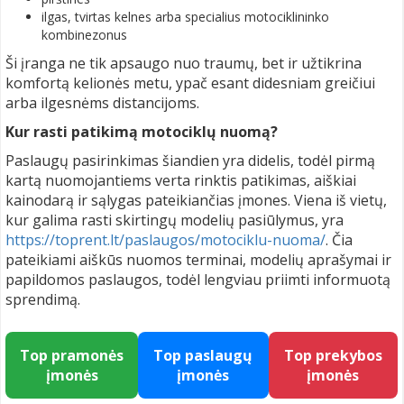
ilgas, tvirtas kelnes arba specialius motociklininko
kombinezonus
Ši įranga ne tik apsaugo nuo traumų, bet ir užtikrina
komfortą kelionės metu, ypač esant didesniam greičiui
arba ilgesnėms distancijoms.
Kur rasti patikimą motociklų nuomą?
Paslaugų pasirinkimas šiandien yra didelis, todėl pirmą
kartą nuomojantiems verta rinktis patikimas, aiškiai
kainodarą ir sąlygas pateikiančias įmones. Viena iš vietų,
kur galima rasti skirtingų modelių pasiūlymus, yra
https://toprent.lt/paslaugos/motociklu-nuoma/
. Čia
pateikiami aiškūs nuomos terminai, modelių aprašymai ir
papildomos paslaugos, todėl lengviau priimti informuotą
sprendimą.
Top pramonės
Top paslaugų
Top prekybos
įmonės
įmonės
įmonės