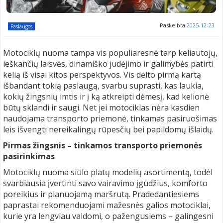
Paskelbta
2025-12-23
Paslaugos
Motociklų nuoma tampa vis populiaresnė tarp keliautojų,
ieškančių laisvės, dinamiško judėjimo ir galimybės patirti
kelią iš visai kitos perspektyvos. Vis dėlto pirmą kartą
išbandant tokią paslaugą, svarbu suprasti, kas laukia,
kokių žingsnių imtis ir į ką atkreipti dėmesį, kad kelionė
būtų sklandi ir saugi. Net jei motociklas nėra kasdien
naudojama transporto priemonė, tinkamas pasiruošimas
leis išvengti nereikalingų rūpesčių bei papildomų išlaidų.
Pirmas žingsnis – tinkamos transporto priemonės
pasirinkimas
Motociklų nuoma siūlo platų modelių asortimentą, todėl
svarbiausia įvertinti savo vairavimo įgūdžius, komforto
poreikius ir planuojamą maršrutą. Pradedantiesiems
paprastai rekomenduojami mažesnės galios motociklai,
kurie yra lengviau valdomi, o pažengusiems – galingesni