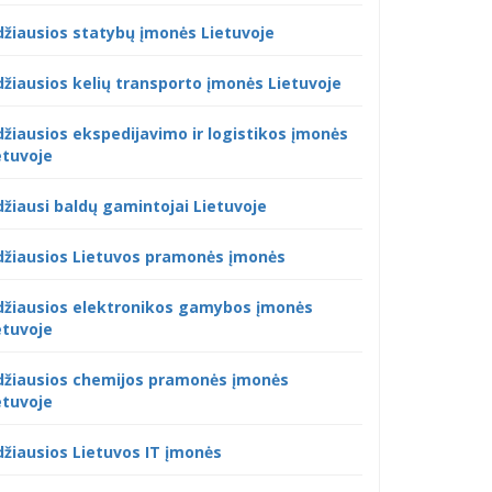
džiausios statybų įmonės Lietuvoje
džiausios kelių transporto įmonės Lietuvoje
džiausios ekspedijavimo ir logistikos įmonės
etuvoje
džiausi baldų gamintojai Lietuvoje
džiausios Lietuvos pramonės įmonės
džiausios elektronikos gamybos įmonės
etuvoje
džiausios chemijos pramonės įmonės
etuvoje
džiausios Lietuvos IT įmonės