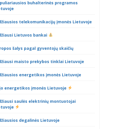
puliariausios buhalterinės programos
etuvoje
džiausios telekomunikacijų įmonės Lietuvoje
džiausi Lietuvos bankai
ropos šalys pagal gyventojų skaičių
džiausi maisto prekybos tinklai Lietuvoje
džiausios energetikos įmonės Lietuvoje
jo energetikos įmonės Lietuvoje
džiausi saulės elektrinių montuotojai
etuvoje
džiausios degalinės Lietuvoje