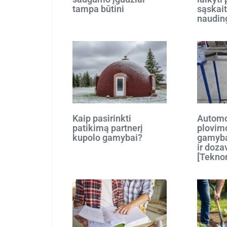
tampa būtini
sąskait
naudin
Kaip pasirinkti
Automo
patikimą partnerį
plovim
kupolo gamybai?
gamyba
ir doza
[Tekno