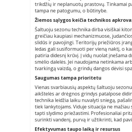
trikdžių ir neplanuotų prastovų. Tinkamai pa
tampa ne patogumu, o būtinybe.
Žiemos sąlygos keičia technikos apkrova
Šaltuoju sezonu technika dirba visiškai kit
greičiau kaupiasi mechanizmuose, judančios 
slidūs ir pavojingi. Teritorijų priežiūros įr
ledas gali susiformuoti per vieną naktį, o ka
patiria didesnį krūvį. Į vidų nuolat įnešama
smėlio dalelės. Jei naudojama netinkama arb
tvarkingą vaizdą, o grindų dangos dėvisi spa
Saugumas tampa prioritetu
Vienas svarbiausių aspektų šaltuoju sezonu
aikštelės ar drėgnos grindys patalpose didina
technika leidžia laiku nuvalyti sniegą, pašali
tiek lankytojams. Viduje situacija ne mažiau
tapti slydimo priežastimi. Profesionaliai pr
surinkti vandenį, purvą ir užtikrinti, kad pavi
Efektyvumas taupo laiką ir resursus