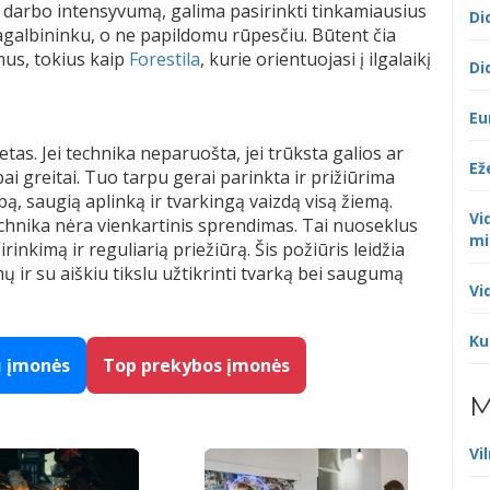
 ir darbo intensyvumą, galima pasirinkti tinkamiausius
Di
galbininku, o ne papildomu rūpesčiu. Būtent čia
mus, tokius kaip
Forestila
, kurie orientuojasi į ilgalaikį
Di
Eu
etas. Jei technika neparuošta, jei trūksta galios ar
Ež
greitai. Tuo tarpu gerai parinkta ir prižiūrima
ą, saugią aplinką ir tvarkingą vaizdą visą žiemą.
Vi
echnika nėra vienkartinis sprendimas. Tai nuoseklus
mi
nkimą ir reguliarią priežiūrą. Šis požiūris leidžia
ų ir su aiškiu tikslu užtikrinti tvarką bei saugumą
Vi
Ku
ų įmonės
Top prekybos įmonės
M
Vi