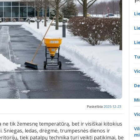
P
Li
Li
Li
Tu
Vi
De
Mi
Paskelbta
2025-12-23
Vi
 ne tik žemesnę temperatūrą, bet ir visiškai kitokius
Vi
ai. Sniegas, ledas, drėgmė, trumpesnės dienos ir
mi
itorijų, tiek patalpų technika turi veikti patikimai, be