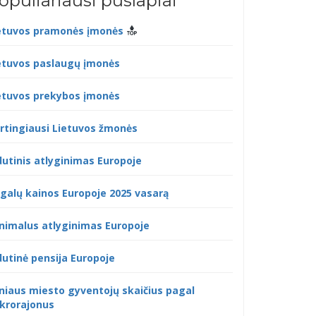
opuliariausi puslapiai
etuvos pramonės įmonės
etuvos paslaugų įmonės
etuvos prekybos įmonės
rtingiausi Lietuvos žmonės
dutinis atlyginimas Europoje
galų kainos Europoje 2025 vasarą
nimalus atlyginimas Europoje
dutinė pensija Europoje
lniaus miesto gyventojų skaičius pagal
krorajonus