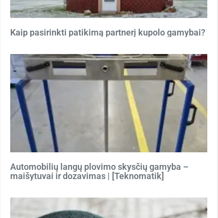
Kaip pasirinkti patikimą partnerį kupolo gamybai?
Automobilių langų plovimo skysčių gamyba –
maišytuvai ir dozavimas | [Teknomatik]