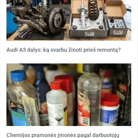
Audi A3 dalys: ką svarbu žinoti prieš remontą?
Chemijos pramonės įmonės pagal darbuotojų