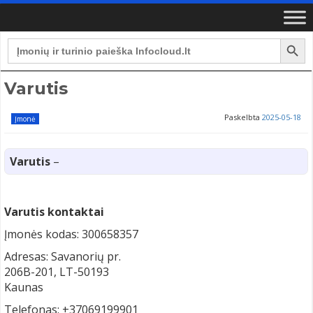
Search Button
Search
for:
Varutis
Paskelbta
2025-05-18
Įmonė
Varutis
–
Varutis kontaktai
Įmonės kodas: 300658357
Adresas: Savanorių pr.
206B-201, LT-50193
Kaunas
Telefonas: +37069199901