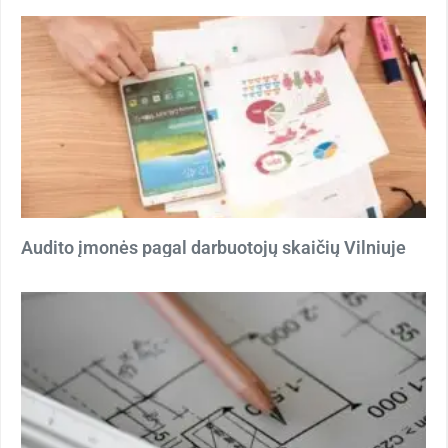
Audito įmonės pagal darbuotojų skaičių Vilniuje