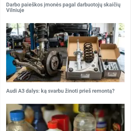
Darbo paieškos įmonės pagal darbuotojų skaičių
Vilniuje
Audi A3 dalys: ką svarbu žinoti prieš remontą?