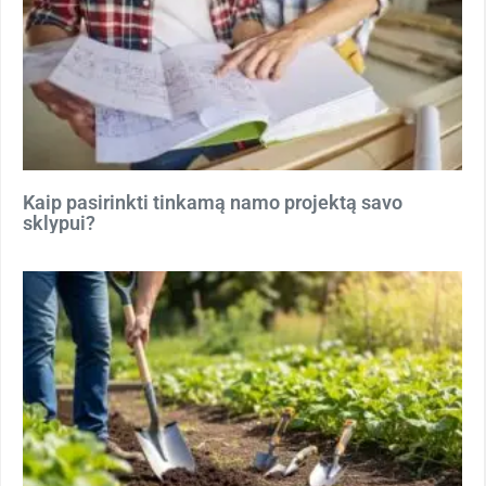
Kaip pasirinkti tinkamą namo projektą savo
sklypui?