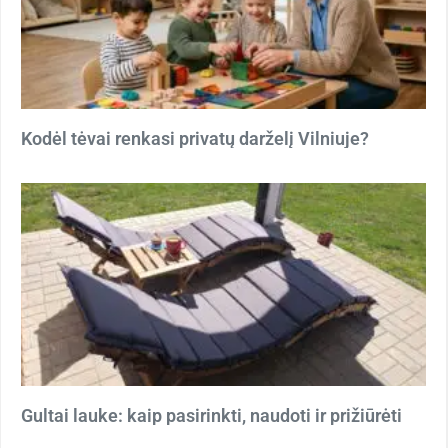
Kodėl tėvai renkasi privatų darželį Vilniuje?
Gultai lauke: kaip pasirinkti, naudoti ir prižiūrėti