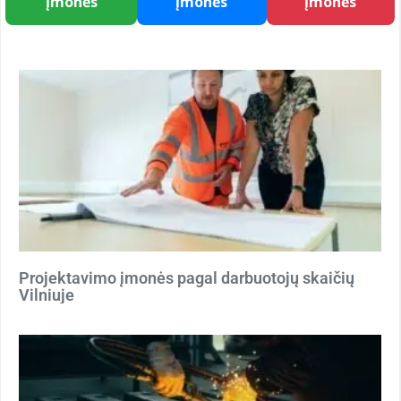
įmonės
įmonės
įmonės
Projektavimo įmonės pagal darbuotojų skaičių
Vilniuje