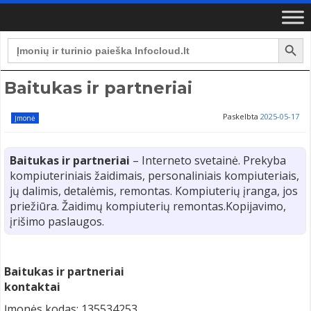
Search Button
Search
for:
Baitukas ir partneriai
Paskelbta
2025-05-17
Įmonė
Baitukas ir partneriai
– Interneto svetainė. Prekyba
kompiuteriniais žaidimais, personaliniais kompiuteriais,
jų dalimis, detalėmis, remontas. Kompiuterių įranga, jos
priežiūra. Žaidimų kompiuterių remontas.Kopijavimo,
įrišimo paslaugos.
Baitukas ir partneriai
kontaktai
Įmonės kodas: 135534253