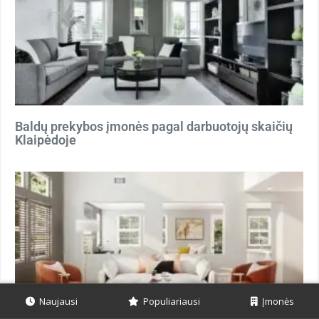
Baldų prekybos įmonės pagal darbuotojų skaičių
Klaipėdoje
Naujausi
Populiariausi
Įmonės