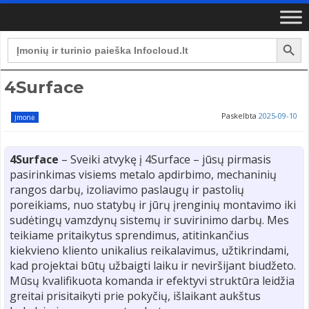
Search Button
Search
for:
4Surface
Paskelbta
2025-09-10
Įmonė
4Surface
– Sveiki atvykę į 4Surface – jūsų pirmasis
pasirinkimas visiems metalo apdirbimo, mechaninių
rangos darbų, izoliavimo paslaugų ir pastolių
poreikiams, nuo statybų ir jūrų įrenginių montavimo iki
sudėtingų vamzdynų sistemų ir suvirinimo darbų. Mes
teikiame pritaikytus sprendimus, atitinkančius
kiekvieno kliento unikalius reikalavimus, užtikrindami,
kad projektai būtų užbaigti laiku ir neviršijant biudžeto.
Mūsų kvalifikuota komanda ir efektyvi struktūra leidžia
greitai prisitaikyti prie pokyčių, išlaikant aukštus