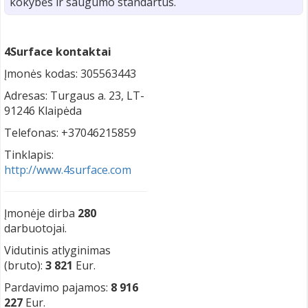
kokybės ir saugumo standartus.
4Surface kontaktai
Įmonės kodas: 305563443
Adresas: Turgaus a. 23, LT-
91246 Klaipėda
Telefonas: +37046215859
Tinklapis:
http://www.4surface.com
Įmonėje dirba
280
darbuotojai.
Vidutinis atlyginimas
(bruto):
3 821
Eur.
Pardavimo pajamos:
8 916
227
Eur.