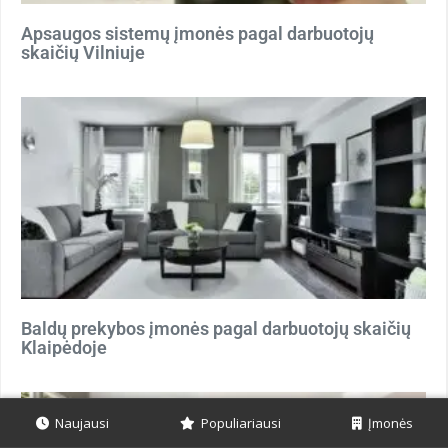
Apsaugos sistemų įmonės pagal darbuotojų
skaičių Vilniuje
Baldų prekybos įmonės pagal darbuotojų skaičių
Klaipėdoje
Naujausi
Populiariausi
Įmonės