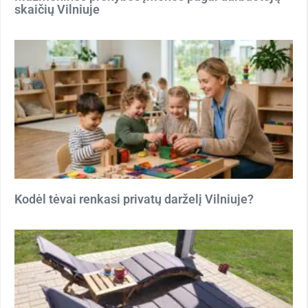
skaičių Vilniuje
Kodėl tėvai renkasi privatų darželį Vilniuje?