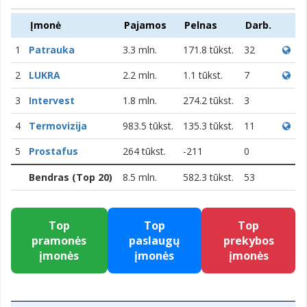
Įmonė
Pajamos
Pelnas
Darb.
1
Patrauka
3.3 mln.
171.8 tūkst.
32
2
LUKRA
2.2 mln.
1.1 tūkst.
7
3
Intervest
1.8 mln.
274.2 tūkst.
3
4
Termovizija
983.5 tūkst.
135.3 tūkst.
11
5
Prostafus
264 tūkst.
-211
0
Bendras (Top 20)
8.5 mln.
582.3 tūkst.
53
Top
Top
Top
pramonės
paslaugų
prekybos
įmonės
įmonės
įmonės