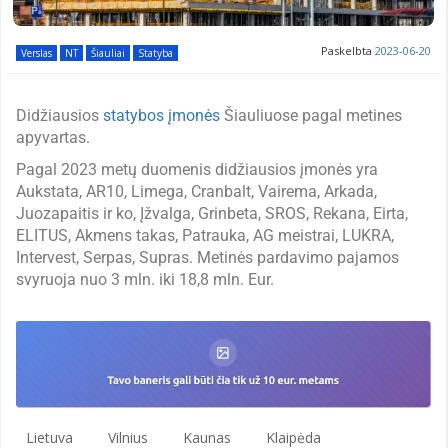
Paskelbta
2023-06-20
Verslas
NT
Šiauliai
Statyba
Didžiausios
statybos įmonės
Šiauliuose pagal metines
apyvartas.
Pagal 2023 metų duomenis didžiausios įmonės yra
Aukstata, AR10, Limega, Cranbalt, Vairema, Arkada,
Juozapaitis ir ko, Įžvalga, Grinbeta, SROS, Rekana, Eirta,
ELITUS, Akmens takas, Patrauka, AG meistrai, LUKRA,
Intervest, Serpas, Supras. Metinės pardavimo pajamos
svyruoja nuo 3 mln. iki 18,8 mln. Eur.
Lietuva
Vilnius
Kaunas
Klaipėda