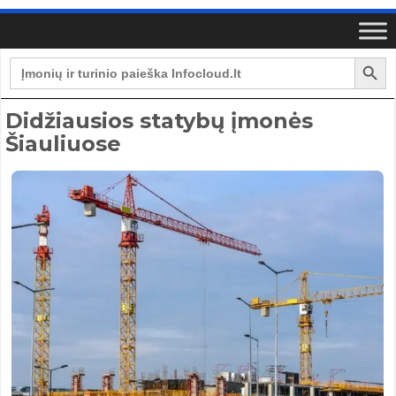
Search Button
Search
for:
Didžiausios statybų įmonės
Šiauliuose