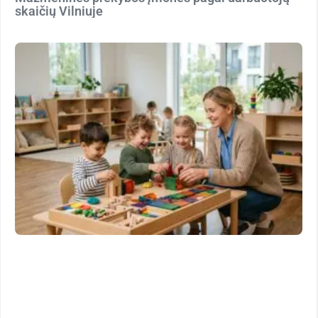
skaičių Vilniuje