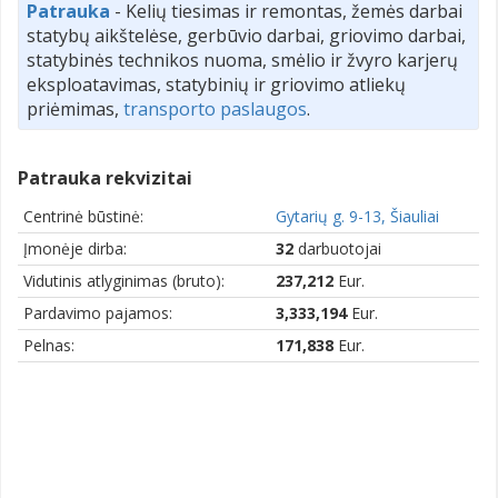
Patrauka
- Kelių tiesimas ir remontas, žemės darbai
statybų aikštelėse, gerbūvio darbai, griovimo darbai,
statybinės technikos nuoma, smėlio ir žvyro karjerų
eksploatavimas, statybinių ir griovimo atliekų
priėmimas,
transporto paslaugos
.
Patrauka rekvizitai
Centrinė būstinė:
Gytarių g. 9-13, Šiauliai
Įmonėje dirba:
32
darbuotojai
Vidutinis atlyginimas (bruto):
237,212
Eur.
Pardavimo pajamos:
3,333,194
Eur.
Pelnas:
171,838
Eur.