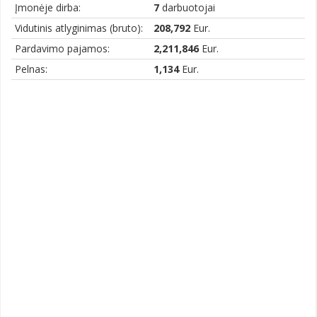
Įmonėje dirba:
7
darbuotojai
Vidutinis atlyginimas (bruto):
208,792
Eur.
Pardavimo pajamos:
2,211,846
Eur.
Pelnas:
1,134
Eur.