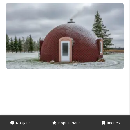
Naujausi
Populiariausi
Įmonės