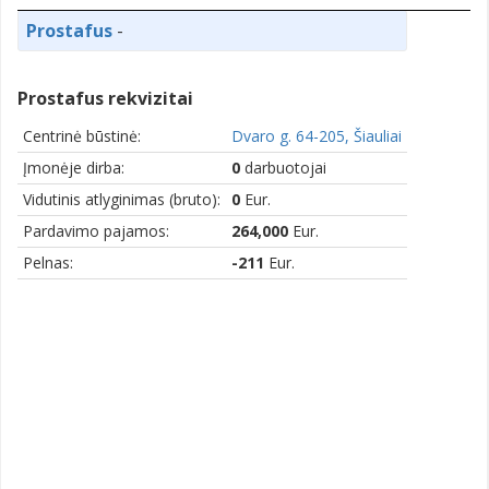
Prostafus
-
Prostafus rekvizitai
Centrinė būstinė:
Dvaro g. 64-205, Šiauliai
Įmonėje dirba:
0
darbuotojai
Vidutinis atlyginimas (bruto):
0
Eur.
Pardavimo pajamos:
264,000
Eur.
Pelnas:
-211
Eur.