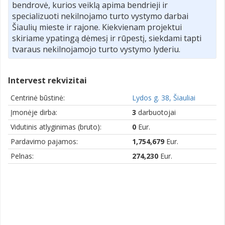
bendrovė, kurios veiklą apima bendrieji ir
specializuoti nekilnojamo turto vystymo darbai
Šiaulių mieste ir rajone. Kiekvienam projektui
skiriame ypatingą dėmesį ir rūpestį, siekdami tapti
tvaraus nekilnojamojo turto vystymo lyderiu.
Intervest rekvizitai
Centrinė būstinė:
Lydos g. 38, Šiauliai
Įmonėje dirba:
3
darbuotojai
Vidutinis atlyginimas (bruto):
0
Eur.
Pardavimo pajamos:
1,754,679
Eur.
Pelnas:
274,230
Eur.