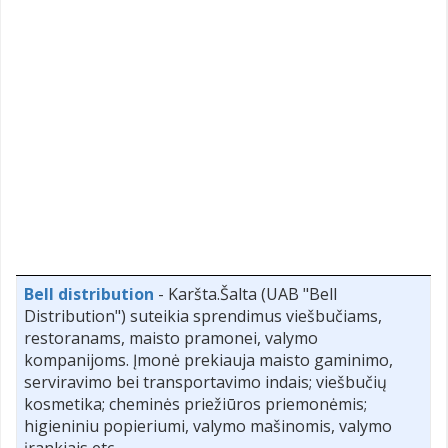
Bell distribution
- Karšta.Šalta (UAB "Bell
Distribution") suteikia sprendimus viešbučiams,
restoranams, maisto pramonei, valymo
kompanijoms. Įmonė prekiauja maisto gaminimo,
serviravimo bei transportavimo indais; viešbučių
kosmetika; cheminės priežiūros priemonėmis;
higieniniu popieriumi, valymo mašinomis, valymo
įrankiais etc.