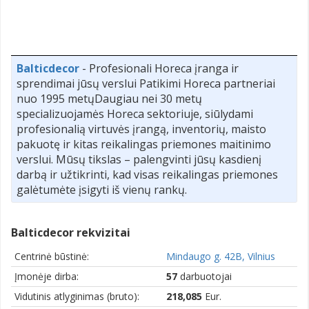
Balticdecor
- Profesionali Horeca įranga ir
sprendimai jūsų verslui Patikimi Horeca partneriai
nuo 1995 metųDaugiau nei 30 metų
specializuojamės Horeca sektoriuje, siūlydami
profesionalią virtuvės įrangą, inventorių, maisto
pakuotę ir kitas reikalingas priemones maitinimo
verslui. Mūsų tikslas – palengvinti jūsų kasdienį
darbą ir užtikrinti, kad visas reikalingas priemones
galėtumėte įsigyti iš vienų rankų.
Balticdecor rekvizitai
Centrinė būstinė:
Mindaugo g. 42B, Vilnius
Įmonėje dirba:
57
darbuotojai
Vidutinis atlyginimas (bruto):
218,085
Eur.