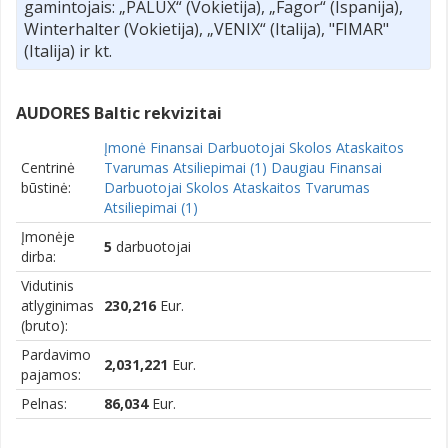
gamintojais: „PALUX“ (Vokietija), „Fagor“ (Ispanija),
Winterhalter (Vokietija), „VENIX“ (Italija), "FIMAR"
(Italija) ir kt.
AUDORES Baltic rekvizitai
Įmonė Finansai Darbuotojai Skolos Ataskaitos
Centrinė
Tvarumas Atsiliepimai (1) Daugiau Finansai
būstinė:
Darbuotojai Skolos Ataskaitos Tvarumas
Atsiliepimai (1)
Įmonėje
5
darbuotojai
dirba:
Vidutinis
atlyginimas
230,216
Eur.
(bruto):
Pardavimo
2,031,221
Eur.
pajamos:
Pelnas:
86,034
Eur.