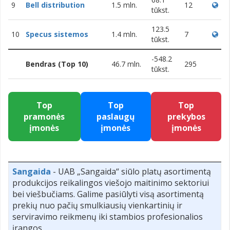
9
Bell distribution
1.5 mln.
12
tūkst.
123.5
10
Specus sistemos
1.4 mln.
7
tūkst.
-548.2
Bendras (Top 10)
46.7 mln.
295
tūkst.
Top
Top
Top
pramonės
paslaugų
prekybos
įmonės
įmonės
įmonės
Sangaida
- UAB „Sangaida“ siūlo platų asortimentą
produkcijos reikalingos viešojo maitinimo sektoriui
bei viešbučiams. Galime pasiūlyti visą asortimentą
prekių nuo pačių smulkiausių vienkartinių ir
serviravimo reikmenų iki stambios profesionalios
įrangos.