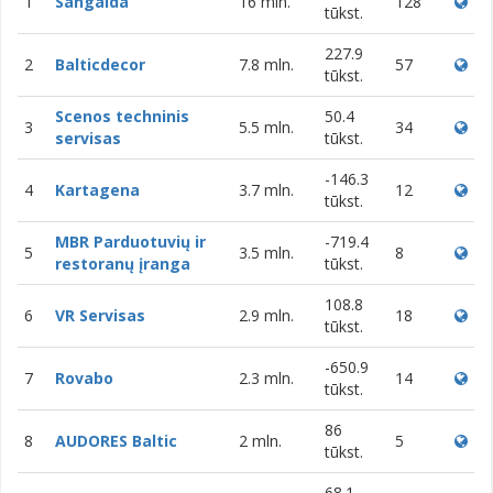
1
Sangaida
16 mln.
128
tūkst.
227.9
2
Balticdecor
7.8 mln.
57
tūkst.
Scenos techninis
50.4
3
5.5 mln.
34
servisas
tūkst.
-146.3
4
Kartagena
3.7 mln.
12
tūkst.
MBR Parduotuvių ir
-719.4
5
3.5 mln.
8
restoranų įranga
tūkst.
108.8
6
VR Servisas
2.9 mln.
18
tūkst.
-650.9
7
Rovabo
2.3 mln.
14
tūkst.
86
8
AUDORES Baltic
2 mln.
5
tūkst.
68.1