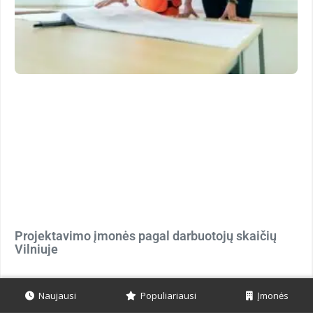
Projektavimo įmonės pagal darbuotojų skaičių
Vilniuje
Naujausi
Populiariausi
Įmonės