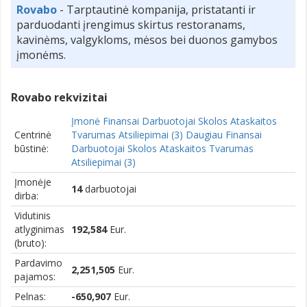
Rovabo
- Tarptautinė kompanija, pristatanti ir
parduodanti įrengimus skirtus restoranams,
kavinėms, valgykloms, mėsos bei duonos gamybos
įmonėms.
Rovabo rekvizitai
Įmonė Finansai Darbuotojai Skolos Ataskaitos
Centrinė
Tvarumas Atsiliepimai (3) Daugiau Finansai
būstinė:
Darbuotojai Skolos Ataskaitos Tvarumas
Atsiliepimai (3)
Įmonėje
14
darbuotojai
dirba:
Vidutinis
atlyginimas
192,584
Eur.
(bruto):
Pardavimo
2,251,505
Eur.
pajamos:
Pelnas:
-650,907
Eur.