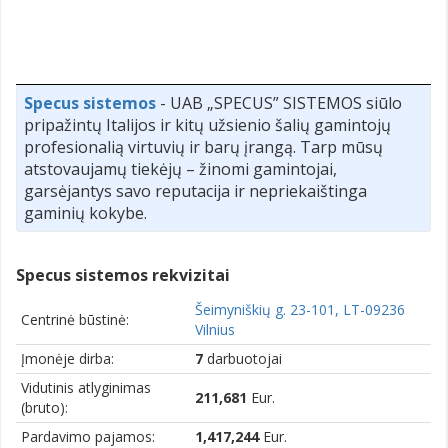
Specus sistemos
- UAB „SPECUS” SISTEMOS siūlo
pripažintų Italijos ir kitų užsienio šalių gamintojų
profesionalią virtuvių ir barų įrangą. Tarp mūsų
atstovaujamų tiekėjų – žinomi gamintojai,
garsėjantys savo reputacija ir nepriekaištinga
gaminių kokybe.
Specus sistemos rekvizitai
Šeimyniškių g. 23-101, LT-09236
Centrinė būstinė:
Vilnius
Įmonėje dirba:
7
darbuotojai
Vidutinis atlyginimas
211,681
Eur.
(bruto):
Pardavimo pajamos:
1,417,244
Eur.