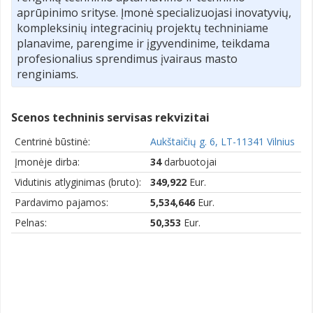
aprūpinimo srityse. Įmonė specializuojasi inovatyvių,
kompleksinių integracinių projektų techniniame
planavime, parengime ir įgyvendinime, teikdama
profesionalius sprendimus įvairaus masto
renginiams.
Scenos techninis servisas rekvizitai
Centrinė būstinė:
Aukštaičių g. 6, LT-11341 Vilnius
Įmonėje dirba:
34
darbuotojai
Vidutinis atlyginimas (bruto):
349,922
Eur.
Pardavimo pajamos:
5,534,646
Eur.
Pelnas:
50,353
Eur.