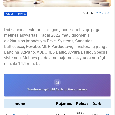
Paskelbta
2023-12-03
Verslas
Prekyba
Didžiausios restoranų įrangos įmonės Lietuvoje pagal
metines apyvartas. Pagal 2022 metų duomenis
didžiausios įmonės yra Revel Systems, Sangaida,
Balticdecor, Rovabo, MBR Parduotuvių ir restoranų įranga ,
Baltgina, Advano, AUDORES Baltic, Arvitra Baltic , Specus
sistemos. Metinės pardavimo pajamos svyruoja nuo 1,4
mln. iki 14,4 mln. Eur.
Įmonė
Pajamos
Pelnas
Darb.
303.7