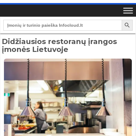
Search Button
Search
for:
Didžiausios restoranų įrangos
įmonės Lietuvoje