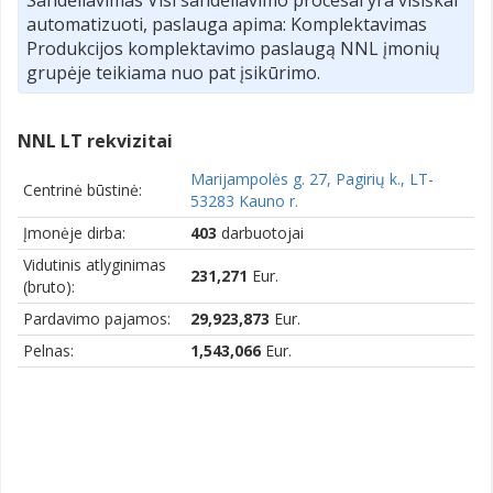
automatizuoti, paslauga apima: Komplektavimas
Produkcijos komplektavimo paslaugą NNL įmonių
grupėje teikiama nuo pat įsikūrimo.
NNL LT rekvizitai
Marijampolės g. 27, Pagirių k., LT-
Centrinė būstinė:
53283 Kauno r.
Įmonėje dirba:
403
darbuotojai
Vidutinis atlyginimas
231,271
Eur.
(bruto):
Pardavimo pajamos:
29,923,873
Eur.
Pelnas:
1,543,066
Eur.