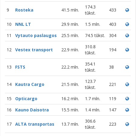
174.3
9
Rosteka
41.5 mln.
433
tūkst.
10
NNL LT
29.9 mln.
1.5 mln.
403
11
Vytauto paslaugos
25.5 mln.
74.5 tūkst.
304
310.8
12
Vestex transport
22.9 mln.
194
tūkst.
354.1
13
FSTS
22.2 mln.
38
tūkst.
123.7
14
Kautra Cargo
21.5 mln.
221
tūkst.
15
Opticargo
16.2 mln.
1.7 mln.
119
16
Kauno Daisotra
15.5 mln.
1.4 mln.
147
306.6
17
ALTA transportas
13.7 mln.
223
tūkst.