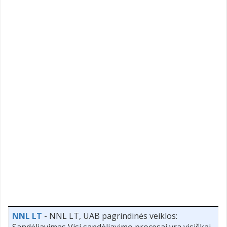
NNL LT
- NNL LT, UAB pagrindinės veiklos:
Sandėliavimas Visi sandėliavimo procesai yra visiškai