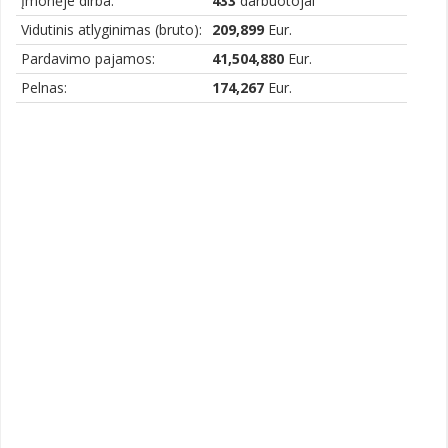
Įmonėje dirba:
433
darbuotojai
Vidutinis atlyginimas (bruto):
209,899
Eur.
Pardavimo pajamos:
41,504,880
Eur.
Pelnas:
174,267
Eur.