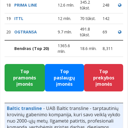
345.2
18
PRIMA LINE
12.6 mln.
248
tūkst.
19
ITTL
12 mln.
70 tūkst.
142
491.8
20
OGTRANSA
9.7 mln.
69
tūkst.
1365.6
Bendras (Top 20)
18.6 mln.
8,311
mln.
Top
Top
Top
pramonės
paslaugų
prekybos
įmonės
įmonės
įmonės
Baltic transline
- UAB Baltic transline - tarptautinių
krovinių gabenimo kompanija, kuri savo veiklą vykdo
nuo 2000-ųjų metų. Ilgametė patirtis, profesionali
komanda, vertybėmis grįstas darbas, diegiamos