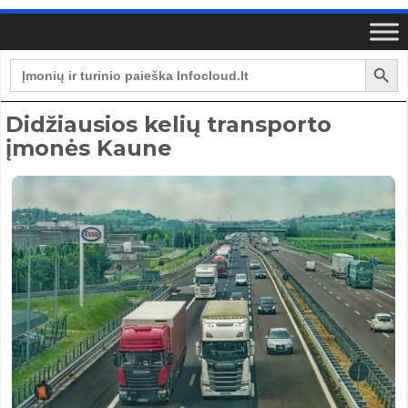
Search Button
Search
for:
Didžiausios kelių transporto
įmonės Kaune