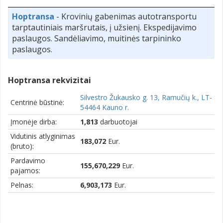
Hoptransa
- Krovinių gabenimas autotransportu
tarptautiniais maršrutais, į užsienį. Ekspedijavimo
paslaugos. Sandėliavimo, muitinės tarpininko
paslaugos.
Hoptransa rekvizitai
Silvestro Žukausko g. 13, Ramučių k., LT-
Centrinė būstinė:
54464 Kauno r.
Įmonėje dirba:
1,813
darbuotojai
Vidutinis atlyginimas
183,072
Eur.
(bruto):
Pardavimo
155,670,229
Eur.
pajamos:
Pelnas:
6,903,173
Eur.