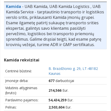
Kamida
- UAB Kamida, UAB Kamida Logistics , UAB
Kamida Service - tarptautinio transporto ir logistikos
verslo sritis, priklausanti Kamida įmonių grupei.
Esame ilgametę patirtį sukaupę transporto srities
ekspertai, galintys savo klientams pasiūlyti
pervežimo, logistikos bei transporto priemonių
sprendimus. Galime drąsiai teigti, kad esame patyrę
krovinių vežėjai, turime ADR ir GMP sertifikatus.
Kamida rekvizitai
B. Brazdžionio g. 29, LT-48182
Centrinė būstinė:
Kaunas
Įmonėje dirba:
677
darbuotojai
Vidutinis atlyginimas
214,566
Eur.
(bruto):
Pardavimo pajamos:
54,434,259
Eur.
Pelnas:
2,503,604
Eur.