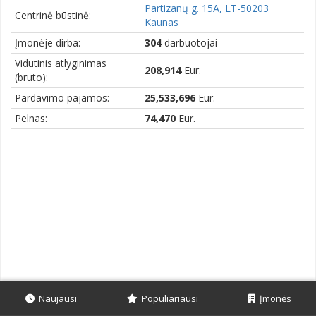
Partizanų g. 15A, LT-50203
Centrinė būstinė:
Kaunas
Įmonėje dirba:
304
darbuotojai
Vidutinis atlyginimas
208,914
Eur.
(bruto):
Pardavimo pajamos:
25,533,696
Eur.
Pelnas:
74,470
Eur.
Naujausi
Populiariausi
Įmonės