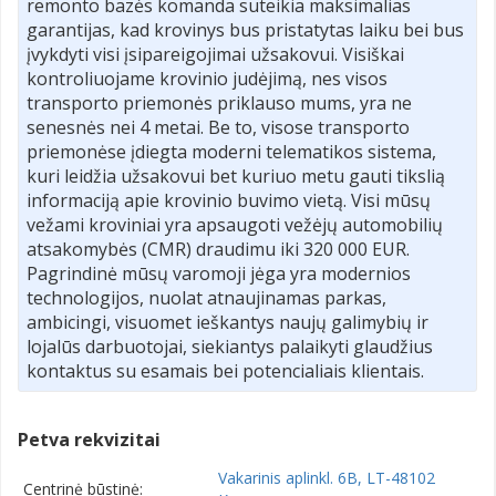
remonto bazės komanda suteikia maksimalias
garantijas, kad krovinys bus pristatytas laiku bei bus
įvykdyti visi įsipareigojimai užsakovui. Visiškai
kontroliuojame krovinio judėjimą, nes visos
transporto priemonės priklauso mums, yra ne
senesnės nei 4 metai. Be to, visose transporto
priemonėse įdiegta moderni telematikos sistema,
kuri leidžia užsakovui bet kuriuo metu gauti tikslią
informaciją apie krovinio buvimo vietą. Visi mūsų
vežami kroviniai yra apsaugoti vežėjų automobilių
atsakomybės (CMR) draudimu iki 320 000 EUR.
Pagrindinė mūsų varomoji jėga yra modernios
technologijos, nuolat atnaujinamas parkas,
ambicingi, visuomet ieškantys naujų galimybių ir
lojalūs darbuotojai, siekiantys palaikyti glaudžius
kontaktus su esamais bei potencialiais klientais.
Petva rekvizitai
Vakarinis aplinkl. 6B, LT-48102
Centrinė būstinė: