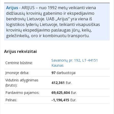
Arijus
- ARIJUS – nuo 1992 metų veikianti viena
didžiausių krovinių gabenimo ir ekspedijavimo
bendrovių Lietuvoje. UAB „Arijus“ yra viena iš
logistikos lyderių Lietuvoje, teikianti visapusiškas
krovinių ekspedijavimo paslaugas jūrų, kelių,
geležinkelių, oro ir kombinuotu transportu.
Arijus rekvizitai
Savanorių pr. 192, LT-44151
Centrinė būstinė:
Kaunas
Įmonėje dirba:
97
darbuotojai
Vidutinis atlyginimas
412,361
Eur.
(bruto):
Pardavimo pajamos:
69,625,604
Eur.
Pelnas:
-1,196,415
Eur.