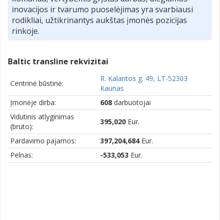
inovacijos ir tvarumo puoselėjimas yra svarbiausi
rodikliai, užtikrinantys aukštas įmonės pozicijas
rinkoje.
Baltic transline rekvizitai
R. Kalantos g. 49, LT-52303
Centrinė būstinė:
Kaunas
Įmonėje dirba:
608
darbuotojai
Vidutinis atlyginimas
395,020
Eur.
(bruto):
Pardavimo pajamos:
397,204,684
Eur.
Pelnas:
-533,053
Eur.