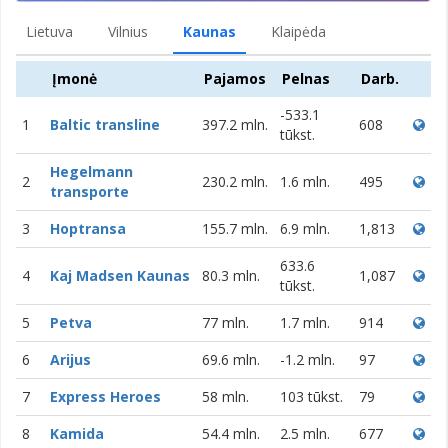
Lietuva
Vilnius
Kaunas
Klaipėda
Įmonė
Pajamos
Pelnas
Darb.
-533.1
1
Baltic transline
397.2 mln.
608
tūkst.
Hegelmann
2
230.2 mln.
1.6 mln.
495
transporte
3
Hoptransa
155.7 mln.
6.9 mln.
1,813
633.6
4
Kaj Madsen Kaunas
80.3 mln.
1,087
tūkst.
5
Petva
77 mln.
1.7 mln.
914
6
Arijus
69.6 mln.
-1.2 mln.
97
7
Express Heroes
58 mln.
103 tūkst.
79
8
Kamida
54.4 mln.
2.5 mln.
677