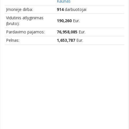
Kaunas
Įmonėje dirba:
914
darbuotojai
Vidutinis atlyginimas
190,260
Eur.
(bruto):
Pardavimo pajamos:
76,958,085
Eur.
Pelnas:
1,653,787
Eur.