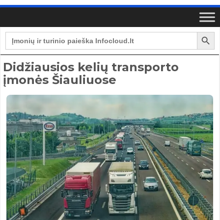
Search Button
Search
for:
Didžiausios kelių transporto
įmonės Šiauliuose