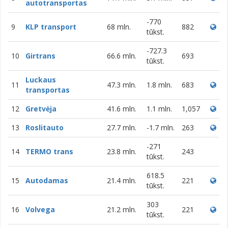
autotransportas
-770
9
KLP transport
68 mln.
882
tūkst.
-727.3
10
Girtrans
66.6 mln.
693
tūkst.
Luckaus
11
47.3 mln.
1.8 mln.
683
transportas
12
Gretvėja
41.6 mln.
1.1 mln.
1,057
13
Roslitauto
27.7 mln.
-1.7 mln.
263
-271
14
TERMO trans
23.8 mln.
243
tūkst.
618.5
15
Autodamas
21.4 mln.
221
tūkst.
303
16
Volvega
21.2 mln.
221
tūkst.