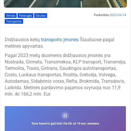
Paskelbta
2023-06-14
Verslas
Paslaugos
Šiauliai
Transportas
Didžiausios kelių
transporto įmonės
Šiauliuose pagal
metines apyvartas.
Pagal 2023 metų duomenis didžiausios įmonės yra
Nostrada, Girmeta, Transimeksa, KLP transport, Transmėja,
Termolita, Trasis, Girtrans, Saudingos autotransportas,
Costo, Luckaus transportas, Roslita, Gretvėja, Volvega,
Autodamas, Sidabrinis voras, Refta, Brokmida, Transdovis,
Laikrida. Metinės pardavimo pajamos svyruoja nuo 11,9
mln. iki 166,2 mln. Eur.