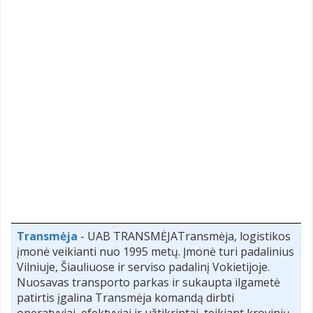
Transmėja
- UAB TRANSMĖJATransmėja, logistikos
įmonė veikianti nuo 1995 metų. Įmonė turi padalinius
Vilniuje, Šiauliuose ir serviso padalinį Vokietijoje.
Nuosavas transporto parkas ir sukaupta ilgametė
patirtis įgalina Transmėja komandą dirbti
operatyviai, efektyviai ir užtikrintai, teikiant krovinių