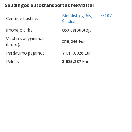
Saudingos autotransportas rekvizitai
Metalistų g. 6B, LT-78107
Centrinė būstinė:
Šiauliai
Įmonėje dirba:
857
darbuotojai
Vidutinis atlyginimas
216,246
Eur.
(bruto):
Pardavimo pajamos:
71,117,926
Eur.
Pelnas:
3,085,287
Eur.