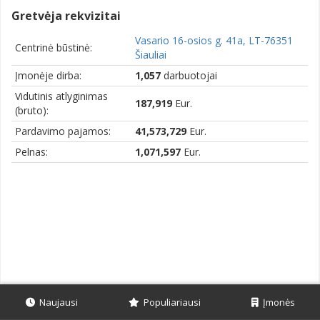
Gretvėja rekvizitai
Vasario 16-osios g. 41a, LT-76351
Centrinė būstinė:
Šiauliai
Įmonėje dirba:
1,057
darbuotojai
Vidutinis atlyginimas
187,919
Eur.
(bruto):
Pardavimo pajamos:
41,573,729
Eur.
Pelnas:
1,071,597
Eur.
Naujausi
Populiariausi
Įmonės