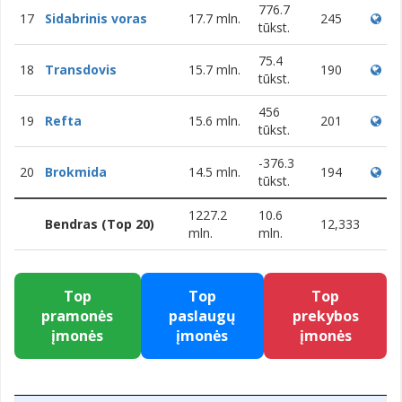
776.7
17
Sidabrinis voras
17.7 mln.
245
tūkst.
75.4
18
Transdovis
15.7 mln.
190
tūkst.
456
19
Refta
15.6 mln.
201
tūkst.
-376.3
20
Brokmida
14.5 mln.
194
tūkst.
1227.2
10.6
Bendras (Top 20)
12,333
mln.
mln.
Top
Top
Top
pramonės
paslaugų
prekybos
įmonės
įmonės
įmonės