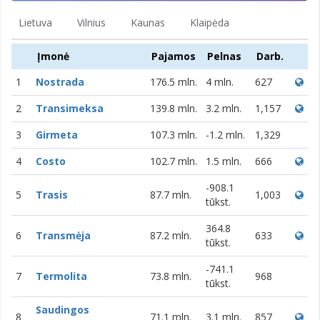
Lietuva
Vilnius
Kaunas
Klaipėda
Įmonė
Pajamos
Pelnas
Darb.
1
Nostrada
176.5 mln.
4 mln.
627
2
Transimeksa
139.8 mln.
3.2 mln.
1,157
3
Girmeta
107.3 mln.
-1.2 mln.
1,329
4
Costo
102.7 mln.
1.5 mln.
666
-908.1
5
Trasis
87.7 mln.
1,003
tūkst.
364.8
6
Transmėja
87.2 mln.
633
tūkst.
-741.1
7
Termolita
73.8 mln.
968
tūkst.
Saudingos
8
71.1 mln.
3.1 mln.
857