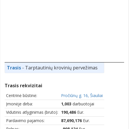
Trasis
- Tarptautinių krovinių pervežimas
Trasis rekvizitai
Centrinė būstinė:
Pročiūnų g. 16, Šiauliai
Įmonėje dirba:
1,003
darbuotojai
Vidutinis atlyginimas (bruto):
190,486
Eur.
Pardavimo pajamos:
87,690,176
Eur.
Pelnas:
-908,124
Eur.