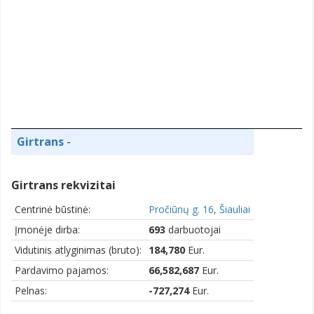
Girtrans
-
Girtrans rekvizitai
Centrinė būstinė:
Pročiūnų g. 16, Šiauliai
Įmonėje dirba:
693
darbuotojai
Vidutinis atlyginimas (bruto):
184,780
Eur.
Pardavimo pajamos:
66,582,687
Eur.
Pelnas:
-727,274
Eur.