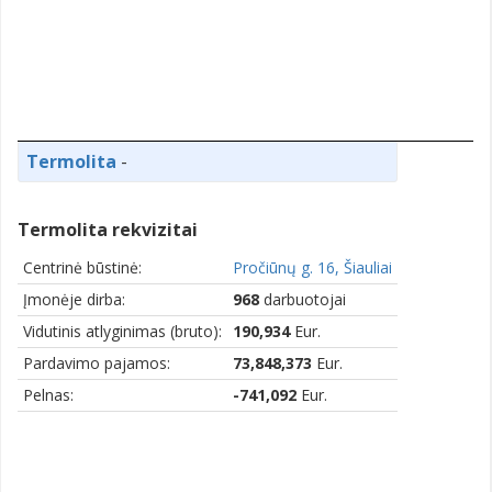
Termolita
-
Termolita rekvizitai
Centrinė būstinė:
Pročiūnų g. 16, Šiauliai
Įmonėje dirba:
968
darbuotojai
Vidutinis atlyginimas (bruto):
190,934
Eur.
Pardavimo pajamos:
73,848,373
Eur.
Pelnas:
-741,092
Eur.