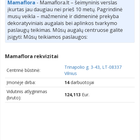
Mamaflora
- Mamaflora.lt – šeimyninis verslas
įkurtas jau daugiau nei prieš 10 metų. Pagrindinė
musų veikla – mažmeninė ir didmeninė prekyba
dekoratyviniais augalais bei aplinkos tvarkymo
paslaugų teikimas. Mūsų augalų centruose galite
įsigyti: Mūsų teikiamos paslaugos:
Mamaflora rekvizitai
Trinapolio g. 3-43, LT-08337
Centrinė būstinė:
Vilnius
Įmonėje dirba:
14
darbuotojai
Vidutinis atlyginimas
124,113
Eur.
(bruto):