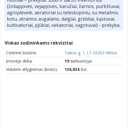
(žoliapjovės, vejapjovės, karučiai, žarnos, purkštuvai,
agroplėvelė, aeratoriai su teleskopiniu, su metaliniu
kotu, atramos augalams, dalgiai, grėbliai, kąstuvai,
kultivatoriai, pjūklai, sekatoriai, vagotuvai) - prekyba.
Viskas sodininkams rekvizitai
Centrinė būstinė:
Taikos g. 1, LT-05263 Vilnius
Įmonėje dirba:
19
darbuotojai
Vidutinis atlyginimas (bruto):
136,834
Eur.