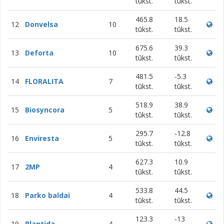
tūkst.
tūkst.
465.8
18.5
12
Donvelsa
10
tūkst.
tūkst.
675.6
39.3
13
Deforta
10
tūkst.
tūkst.
481.5
-5.3
14
FLORALITA
7
tūkst.
tūkst.
518.9
38.9
15
Biosyncora
5
tūkst.
tūkst.
295.7
-12.8
16
Enviresta
5
tūkst.
tūkst.
627.3
10.9
17
2MP
4
tūkst.
tūkst.
533.8
44.5
18
Parko baldai
4
tūkst.
tūkst.
123.3
-13
19
Plantida
4