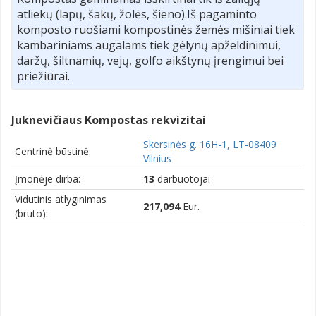
atliekų (lapų, šakų, žolės, šieno).Iš pagaminto
komposto ruošiami kompostinės žemės mišiniai tiek
kambariniams augalams tiek gėlynų apželdinimui,
daržų, šiltnamių, vejų, golfo aikštynų įrengimui bei
priežiūrai.
Juknevičiaus Kompostas rekvizitai
Skersinės g. 16H-1, LT-08409
Centrinė būstinė:
Vilnius
Įmonėje dirba:
13
darbuotojai
Vidutinis atlyginimas
217,094
Eur.
(bruto):