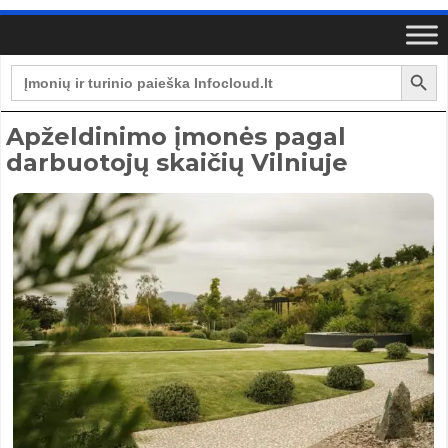
Search Button
Search
for:
Apželdinimo įmonės pagal
darbuotojų skaičių Vilniuje