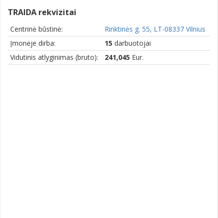
TRAIDA rekvizitai
Centrinė būstinė:
Rinktinės g. 55, LT-08337 Vilnius
Įmonėje dirba:
15
darbuotojai
Vidutinis atlyginimas (bruto):
241,045
Eur.