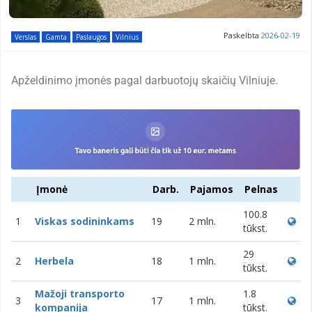
Paskelbta
2026-02-19
Verslas
Gamta
Paslaugos
Vilnius
Apželdinimo įmonės pagal darbuotojų skaičių Vilniuje.
Įmonė
Darb.
Pajamos
Pelnas
100.8
1
Viskas sodininkams
19
2 mln.
tūkst.
29
2
Herbela
18
1 mln.
tūkst.
Mažoji transporto
1.8
3
17
1 mln.
kompanija
tūkst.