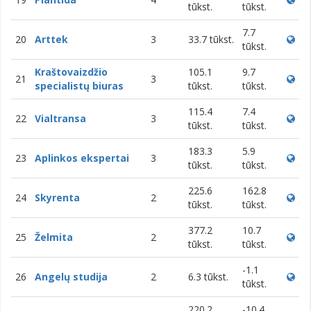
tūkst.
tūkst.
7.7
20
Arttek
3
33.7 tūkst.
tūkst.
Kraštovaizdžio
105.1
9.7
21
3
specialistų biuras
tūkst.
tūkst.
115.4
7.4
22
Vialtransa
3
tūkst.
tūkst.
183.3
5.9
23
Aplinkos ekspertai
3
tūkst.
tūkst.
225.6
162.8
24
Skyrenta
2
tūkst.
tūkst.
377.2
10.7
25
Želmita
2
tūkst.
tūkst.
-1.1
26
Angelų studija
2
6.3 tūkst.
tūkst.
220.2
-10.4