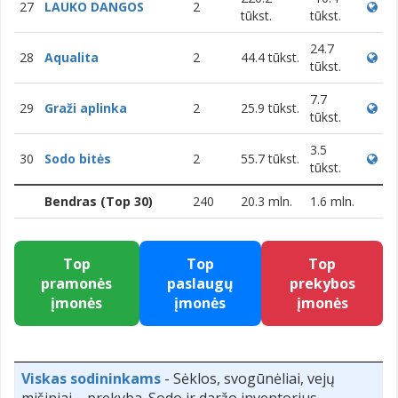
27
LAUKO DANGOS
2
tūkst.
tūkst.
24.7
28
Aqualita
2
44.4 tūkst.
tūkst.
7.7
29
Graži aplinka
2
25.9 tūkst.
tūkst.
3.5
30
Sodo bitės
2
55.7 tūkst.
tūkst.
Bendras (Top 30)
240
20.3 mln.
1.6 mln.
Top
Top
Top
pramonės
paslaugų
prekybos
įmonės
įmonės
įmonės
Viskas sodininkams
- Sėklos, svogūnėliai, vejų
mišiniai – prekyba. Sodo ir daržo inventorius