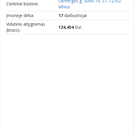
Ukmergės g. 306A-19, LT-12102
Centrinė būstinė:
Vilnius
Įmonėje dirba:
17
darbuotojai
Vidutinis atlyginimas
124,454
Eur.
(bruto):