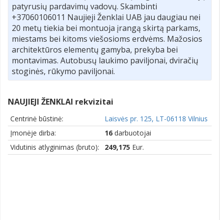
patyrusių pardavimų vadovų. Skambinti
+37060106011 Naujieji Ženklai UAB jau daugiau nei
20 metų tiekia bei montuoja įrangą skirtą parkams,
miestams bei kitoms viešosioms erdvėms. Mažosios
architektūros elementų gamyba, prekyba bei
montavimas. Autobusų laukimo paviljonai, dviračių
stoginės, rūkymo paviljonai.
NAUJIEJI ŽENKLAI rekvizitai
Centrinė būstinė:
Laisvės pr. 125, LT-06118 Vilnius
Įmonėje dirba:
16
darbuotojai
Vidutinis atlyginimas (bruto):
249,175
Eur.