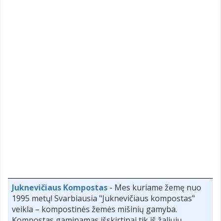
Juknevičiaus Kompostas
- Mes kuriame žemę nuo
1995 metų! Svarbiausia "Juknevičiaus kompostas"
veikla – kompostinės žemės mišinių gamyba.
Kompostas gaminamas išskirtinai tik iš žaliųjų