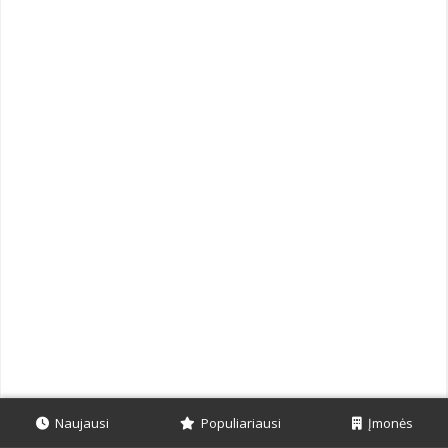
Naujausi
Populiariausi
Įmonės