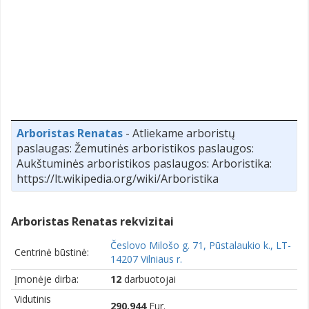
Arboristas Renatas
- Atliekame arboristų
paslaugas: Žemutinės arboristikos paslaugos:
Aukštuminės arboristikos paslaugos: Arboristika:
https://lt.wikipedia.org/wiki/Arboristika
Arboristas Renatas rekvizitai
Česlovo Milošo g. 71, Pūstalaukio k., LT-
Centrinė būstinė:
14207 Vilniaus r.
Įmonėje dirba:
12
darbuotojai
Vidutinis
290,944
Eur.