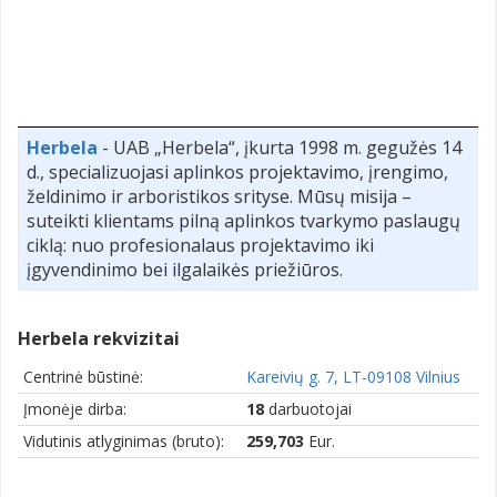
Herbela
- UAB „Herbela“, įkurta 1998 m. gegužės 14
d., specializuojasi aplinkos projektavimo, įrengimo,
želdinimo ir arboristikos srityse. Mūsų misija –
suteikti klientams pilną aplinkos tvarkymo paslaugų
ciklą: nuo profesionalaus projektavimo iki
įgyvendinimo bei ilgalaikės priežiūros.
Herbela rekvizitai
Centrinė būstinė:
Kareivių g. 7, LT-09108 Vilnius
Įmonėje dirba:
18
darbuotojai
Vidutinis atlyginimas (bruto):
259,703
Eur.