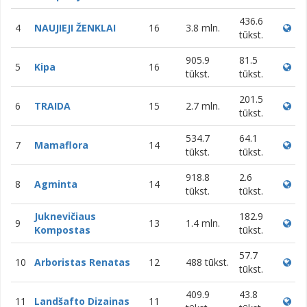
436.6
4
NAUJIEJI ŽENKLAI
16
3.8 mln.
tūkst.
905.9
81.5
5
Kipa
16
tūkst.
tūkst.
201.5
6
TRAIDA
15
2.7 mln.
tūkst.
534.7
64.1
7
Mamaflora
14
tūkst.
tūkst.
918.8
2.6
8
Agminta
14
tūkst.
tūkst.
Juknevičiaus
182.9
9
13
1.4 mln.
Kompostas
tūkst.
57.7
10
Arboristas Renatas
12
488 tūkst.
tūkst.
409.9
43.8
11
Landšafto Dizainas
11