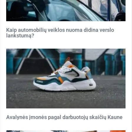
Kaip automobilių veiklos nuoma didina verslo
lankstumą?
Avalynės įmonės pagal darbuotojų skaičių Kaune