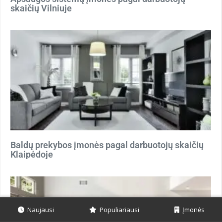
skaičių Vilniuje
Baldų prekybos įmonės pagal darbuotojų skaičių
Klaipėdoje
Naujausi
Populiariausi
Įmonės