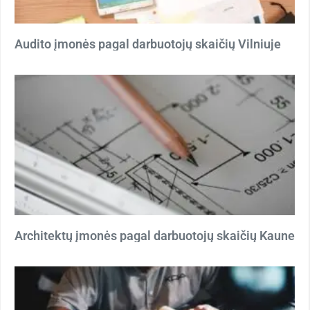
Audito įmonės pagal darbuotojų skaičių Vilniuje
Architektų įmonės pagal darbuotojų skaičių Kaune