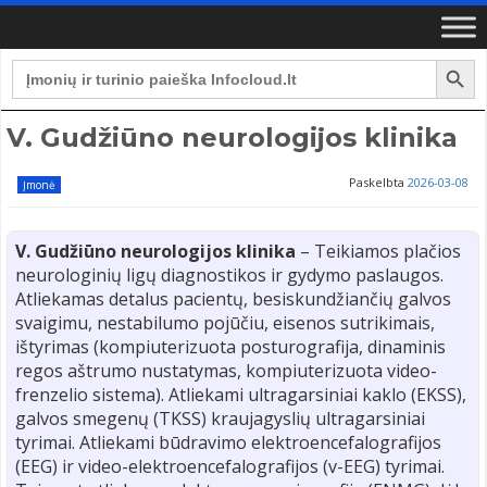
Search Button
Search
for:
V. Gudžiūno neurologijos klinika
Paskelbta
2026-03-08
Įmonė
V. Gudžiūno neurologijos klinika
– Teikiamos plačios
neurologinių ligų diagnostikos ir gydymo paslaugos.
Atliekamas detalus pacientų, besiskundžiančių galvos
svaigimu, nestabilumo pojūčiu, eisenos sutrikimais,
ištyrimas (kompiuterizuota posturografija, dinaminis
regos aštrumo nustatymas, kompiuterizuota video-
frenzelio sistema). Atliekami ultragarsiniai kaklo (EKSS),
galvos smegenų (TKSS) kraujagyslių ultragarsiniai
tyrimai. Atliekami būdravimo elektroencefalografijos
(EEG) ir video-elektroencefalografijos (v-EEG) tyrimai.