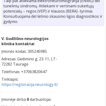
Taip pat atliekama elektroneuromiografija (ENMG) dėl
tunelinių sindromų. Atliekami ir vertinami sukeltųjų
potencialų – regos (VEP) ir klausos (BERA) -tyrimai.
Konsultuojama dėl lėtinio skausmo ligos diagnostikos ir
gydymo.
V. Gudžiūno neurologijos
klinika kontaktai
Įmonės kodas: 305245985
Adresas: Gedimino g. 23-11, LT-
72282 Tauragė
Telefonas: +37063820647
Tinklapis:
https://registracija.neurology.lt/
Įmonėje dirba
0
darbuotojai.