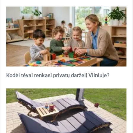
Kodėl tėvai renkasi privatų darželį Vilniuje?