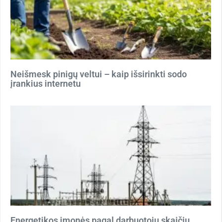
Neišmesk pinigų veltui – kaip išsirinkti sodo
įrankius internetu
Energetikos įmonės pagal darbuotojų skaičių