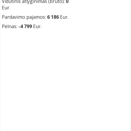
Vidutinis atlyginimas (bruto):
0
Eur.
Pardavimo pajamos:
6 186
Eur.
Pelnas:
-4 799
Eur.