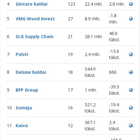
4
Gintaro baldai
123
22.4 mln.
2.8 mln.
-1.8
5
VMG Wood Invest
27
8.9 mln.
mln.
46.6
6
SLG Supply Chain
21
28.1 mln.
tūkst.
-13.6
7
Polvit
19
2.4 mln.
tūkst.
544.9
8
Deluxe baldai
18
666
tūkst.
-39.3
9
BFP Group
17
1 mln.
tūkst.
521.2
-19.4
10
Somėja
16
tūkst.
tūkst.
367.1
2.4
11
Kaiva
12
tūkst.
tūkst.