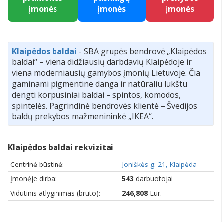
įmonės
įmonės
įmonės
Klaipėdos baldai
- SBA grupės bendrovė „Klaipėdos
baldai“ – viena didžiausių darbdavių Klaipėdoje ir
viena moderniausių gamybos įmonių Lietuvoje. Čia
gaminami pigmentine danga ir natūraliu lukštu
dengti korpusiniai baldai – spintos, komodos,
spintelės. Pagrindinė bendrovės klientė – Švedijos
baldų prekybos mažmenininkė „IKEA“.
Klaipėdos baldai rekvizitai
Centrinė būstinė:
Joniškės g. 21, Klaipėda
Įmonėje dirba:
543
darbuotojai
Vidutinis atlyginimas (bruto):
246,808
Eur.