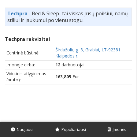
Techpra
- Bed & Sleep- tai viskas Jūsų poilsiui, namų
stiliui ir jaukumui po vienu stogu.
Techpra rekvizitai
Širdažolių g. 3, Grabiai, LT-92381
Centrinė būstinė:
Klaipėdos r.
Įmonėje dirba:
12
darbuotojai
Vidutinis atlyginimas
163,805
Eur.
(bruto):
Naujausi
Populiariausi
Įmonės