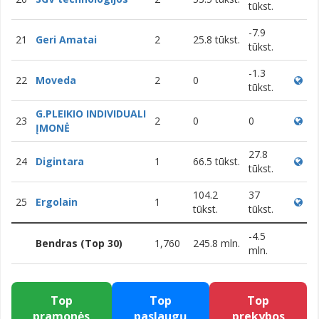
tūkst.
-7.9
21
Geri Amatai
2
25.8 tūkst.
tūkst.
-1.3
22
Moveda
2
0
tūkst.
G.PLEIKIO INDIVIDUALI
23
2
0
0
ĮMONĖ
27.8
24
Digintara
1
66.5 tūkst.
tūkst.
104.2
37
25
Ergolain
1
tūkst.
tūkst.
-4.5
Bendras (Top 30)
1,760
245.8 mln.
mln.
Top
Top
Top
pramonės
paslaugų
prekybos