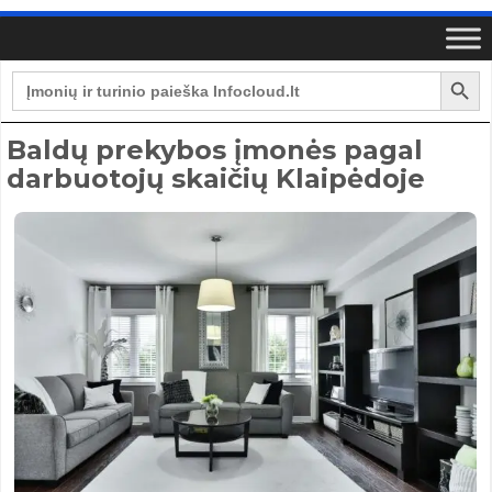
Search Button
Search
for:
Baldų prekybos įmonės pagal
darbuotojų skaičių Klaipėdoje