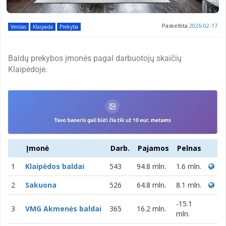
Paskelbta
2026-02-17
Verslas
Klaipėda
Prekyba
Baldų prekybos įmonės pagal darbuotojų skaičių
Klaipėdoje.
Įmonė
Darb.
Pajamos
Pelnas
1
Klaipėdos baldai
543
94.8 mln.
1.6 mln.
2
Sakuona
526
64.8 mln.
8.1 mln.
-15.1
3
VMG Akmenės baldai
365
16.2 mln.
mln.