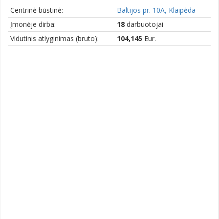
Centrinė būstinė:
Baltijos pr. 10A, Klaipėda
Įmonėje dirba:
18
darbuotojai
Vidutinis atlyginimas (bruto):
104,145
Eur.