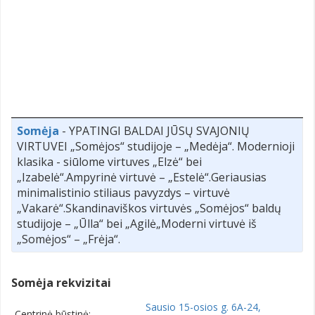
Somėja
- YPATINGI BALDAI JŪSŲ SVAJONIŲ
VIRTUVEI „Somėjos“ studijoje – „Medėja“. Modernioji
klasika - siūlome virtuves „Elzė“ bei
„Izabelė“.Ampyrinė virtuvė – „Estelė“.Geriausias
minimalistinio stiliaus pavyzdys – virtuvė
„Vakarė“.Skandinaviškos virtuvės „Somėjos“ baldų
studijoje – „Ūlla“ bei „Agilė„Moderni virtuvė iš
„Somėjos“ – „Frėja“.
Somėja rekvizitai
Sausio 15-osios g. 6A-24,
Centrinė būstinė: