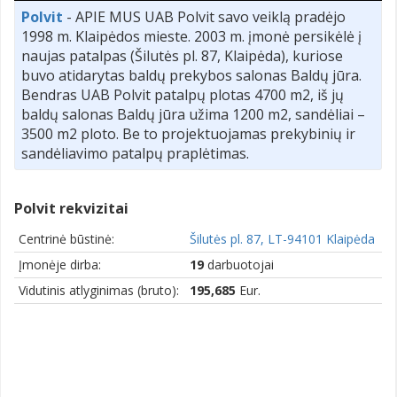
Polvit
- APIE MUS UAB Polvit savo veiklą pradėjo
1998 m. Klaipėdos mieste. 2003 m. įmonė persikėlė į
naujas patalpas (Šilutės pl. 87, Klaipėda), kuriose
buvo atidarytas baldų prekybos salonas Baldų jūra.
Bendras UAB Polvit patalpų plotas 4700 m2, iš jų
baldų salonas Baldų jūra užima 1200 m2, sandėliai –
3500 m2 ploto. Be to projektuojamas prekybinių ir
sandėliavimo patalpų praplėtimas.
Polvit rekvizitai
Centrinė būstinė:
Šilutės pl. 87, LT-94101 Klaipėda
Įmonėje dirba:
19
darbuotojai
Vidutinis atlyginimas (bruto):
195,685
Eur.