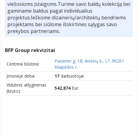
viešosioms įstaigoms.Turime savo baldų kolekciją bei
gaminame baldus pagal individualius
projektus.Ieškome dizainerių/architektų bendriems
projektams bei siūlome išskirtines sąlygas savo
prekybos partneriams.
BFP Group rekvizitai
Pasienio g. 18, Aisėnų k., LT-96261
Centrinė būstinė:
Klaipėdos r.
Įmonėje dirba:
17
darbuotojai
Vidutinis atlyginimas
542,874
Eur.
(bruto):