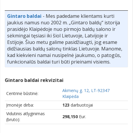
Gintaro baldai
- Mes padedame klientams kurti
jaukius namus nuo 2002 m. „Gintaro baldų“ istorija
prasidėjo Klaipėdoje nuo pirmojo baldų salono ir
sėkmingai tęsiasi iki šiol Lietuvoje, Latvijoje ir
Estijoje. Šiuo metu galime pasidžiaugti, jog esame
didžiausias baldų salonų tinklas Lietuvoje. Manome,
kad kiekvieni namai nusipelnė jaukumo, o patogūs,
funkcionalūs baldai turi būti prieinami visiems.
Gintaro baldai rekvizitai
Akmenų g. 12, LT-92347
Centrinė būstinė:
Klaipėda
Įmonėje dirba:
123
darbuotojai
Vidutinis atlyginimas
298,150
Eur.
(bruto):