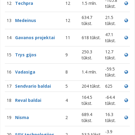
-105.8
12
Techpra
12
1.5 mln.
tūkst.
634.7
21.5
13
Medeinus
12
tūkst.
tūkst.
47.1
14
Gavanos projektai
11
618 tūkst.
tūkst.
250.3
12.7
15
Trys gijos
9
tūkst.
tūkst.
-59.5
16
Vadasiga
8
1.4 mln.
tūkst.
17
Sendvario baldai
5
204 tūkst.
625
164.5
-64.4
18
Reval baldai
4
tūkst.
tūkst.
689.4
16.3
19
Nisma
2
tūkst.
tūkst.
-3.9
20
SGV technologijos
2
53.5 tūkst.