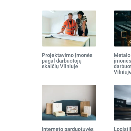
Projektavimo įmonės
Metalo
pagal darbuotojų
įmonės
skaičių Vilniuje
darbuot
Vilniuj
Interneto parduotuvės
Logist