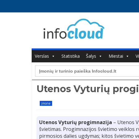
Verslas
Statistika
Šalys
Miestai
V
Search
for:
Utenos Vyturių prog
Įmonė
Utenos Vyturių progimnazija
– Utenos Vy
švietimas. Progimnazijos švietimo veiklos r
pirmosios dalies ugdymas; kitos švietimo v