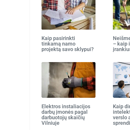
Kaip pasirinkti
Neišmes
tinkamą namo
– kaip 
projektą savo sklypui?
įrankiu
Elektros instaliacijos
Kaip di
darbų įmonės pagal
intelek
darbuotojų skaičių
verslo 
Vilniuje
sprend