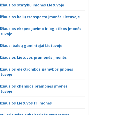
džiausios statybų įmonės Lietuvoje
džiausios kelių transporto įmonės Lietuvoje
džiausios ekspedijavimo ir logistikos įmonės
etuvoje
džiausi baldų gamintojai Lietuvoje
džiausios Lietuvos pramonės įmonės
džiausios elektronikos gamybos įmonės
etuvoje
džiausios chemijos pramonės įmonės
etuvoje
džiausios Lietuvos IT įmonės
puliariausios buhalterinės programos