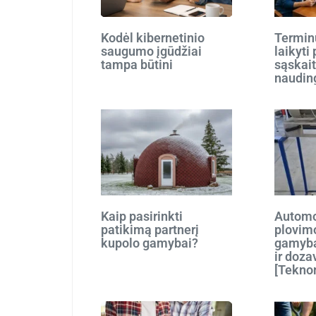
Kodėl kibernetinio
Terminu
saugumo įgūdžiai
laikyti
tampa būtini
sąskait
naudin
Kaip pasirinkti
Automo
patikimą partnerį
plovim
kupolo gamybai?
gamyba
ir doza
[Tekno