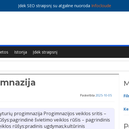
Įdėk SEO straipsnį su atgaline nuoroda
Infocloude
ietos
Istorija
Įdėk straipsnį
imnazija
M
Paskelbta
2025-10-05
Fi
Ke
turių progimnazija Progimnazijos veiklos sritis –
ūšys:pagrindinė švietimo veiklos rūšis – pagrindinis
P
eiklos rūšys:pradinis ugdymas;kultūrinis