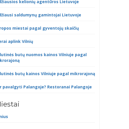
džiausios kelionių agentūros Lietuvoje
džiausi saldumynų gamintojai Lietuvoje
ropos miestai pagal gyventojų skaičių
erai aplink Vilnių
dutinės butų nuomos kainos Vilniuje pagal
krorajoną
dutinės butų kainos Vilniuje pagal mikrorajoną
r pavalgyti Palangoje? Restoranai Palangoje
iestai
lnius