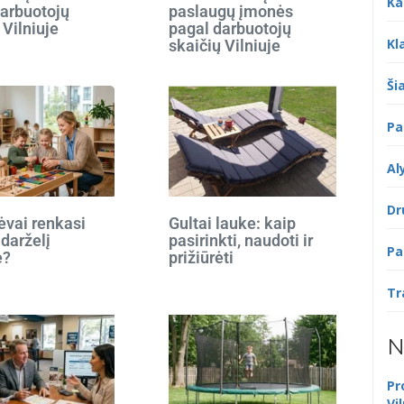
Ka
darbuotojų
paslaugų įmonės
 Vilniuje
pagal darbuotojų
Kl
skaičių Vilniuje
Šia
Pa
Al
Dr
ėvai renkasi
Gultai lauke: kaip
 darželį
pasirinkti, naudoti ir
Pa
e?
prižiūrėti
Tr
N
Pr
Vi