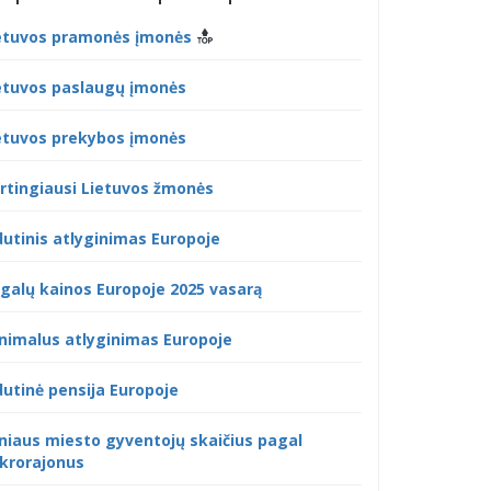
etuvos pramonės įmonės
etuvos paslaugų įmonės
etuvos prekybos įmonės
rtingiausi Lietuvos žmonės
dutinis atlyginimas Europoje
galų kainos Europoje 2025 vasarą
nimalus atlyginimas Europoje
dutinė pensija Europoje
lniaus miesto gyventojų skaičius pagal
krorajonus