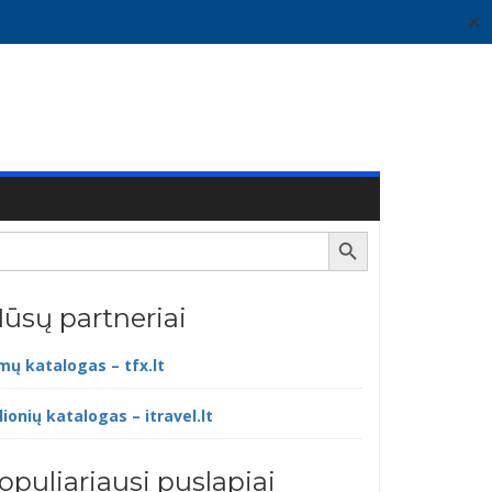
✕
Search Button
ūsų partneriai
lmų katalogas – tfx.lt
lionių katalogas – itravel.lt
opuliariausi puslapiai