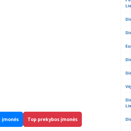
Li
Di
Di
Eu
Di
Di
Vė
Di
Li
ų įmonės
Top prekybos įmonės
Di