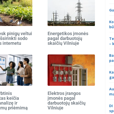
Gu
Ko
bū
k pinigų veltui
Energetikos įmonės
išsirinkti sodo
pagal darbuotojų
Te
s internetu
skaičių Vilniuje
– 
Ba
pa
Ka
ga
Au
rbtinis
Elektros įrangos
ma
tas keičia
įmonės pagal
analizę ir
darbuotojų skaičių
DI
imų priėmimą
Vilniuje
sp