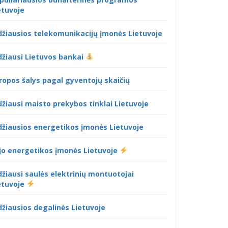
etuvoje
džiausios telekomunikacijų įmonės Lietuvoje
džiausi Lietuvos bankai
ropos šalys pagal gyventojų skaičių
džiausi maisto prekybos tinklai Lietuvoje
džiausios energetikos įmonės Lietuvoje
jo energetikos įmonės Lietuvoje
džiausi saulės elektrinių montuotojai
etuvoje
džiausios degalinės Lietuvoje