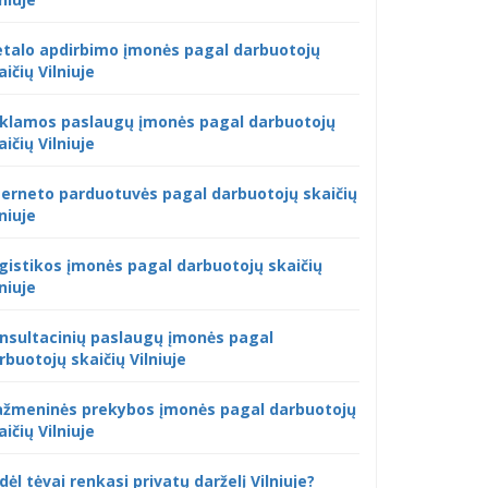
talo apdirbimo įmonės pagal darbuotojų
aičių Vilniuje
klamos paslaugų įmonės pagal darbuotojų
aičių Vilniuje
terneto parduotuvės pagal darbuotojų skaičių
lniuje
gistikos įmonės pagal darbuotojų skaičių
lniuje
nsultacinių paslaugų įmonės pagal
rbuotojų skaičių Vilniuje
žmeninės prekybos įmonės pagal darbuotojų
aičių Vilniuje
dėl tėvai renkasi privatų darželį Vilniuje?