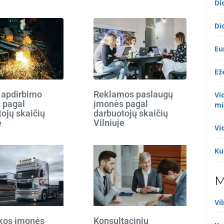
Di
Di
Eu
Ež
 apdirbimo
Reklamos paslaugų
Vi
 pagal
įmonės pagal
mi
ojų skaičių
darbuotojų skaičių
e
Vilniuje
Vi
Ku
M
Vi
ikos įmonės
Konsultacinių