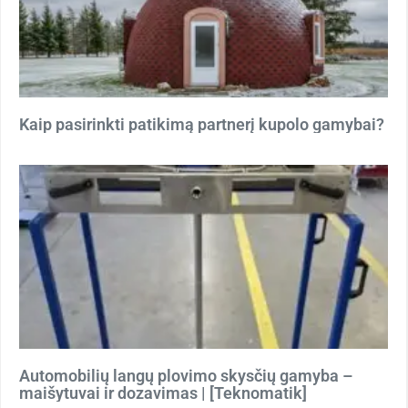
Kaip pasirinkti patikimą partnerį kupolo gamybai?
Automobilių langų plovimo skysčių gamyba –
maišytuvai ir dozavimas | [Teknomatik]