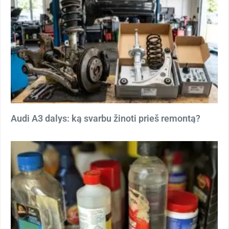
Audi A3 dalys: ką svarbu žinoti prieš remontą?