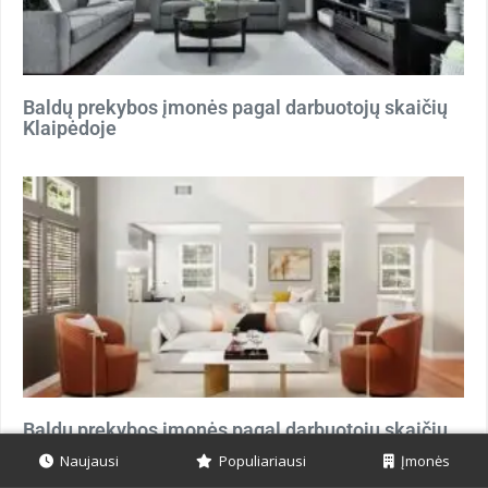
Baldų prekybos įmonės pagal darbuotojų skaičių
Klaipėdoje
Baldų prekybos įmonės pagal darbuotojų skaičių
Kaune
Naujausi
Populiariausi
Įmonės