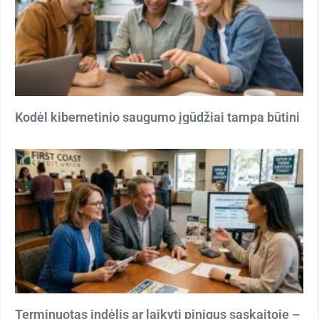
Kodėl kibernetinio saugumo įgūdžiai tampa būtini
Terminuotas indėlis ar laikyti pinigus sąskaitoje –