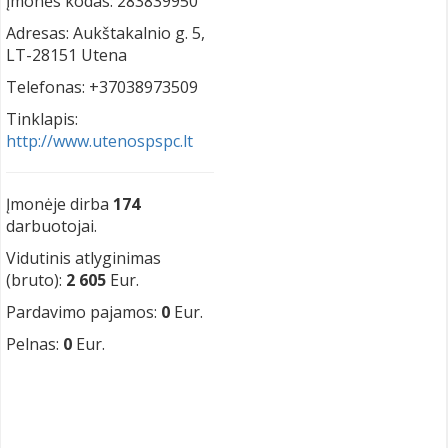
Įmonės kodas: 283839950
Adresas: Aukštakalnio g. 5,
LT-28151 Utena
Telefonas: +37038973509
Tinklapis:
http://www.utenospspc.lt
Įmonėje dirba
174
darbuotojai.
Vidutinis atlyginimas
(bruto):
2 605
Eur.
Pardavimo pajamos:
0
Eur.
Pelnas:
0
Eur.