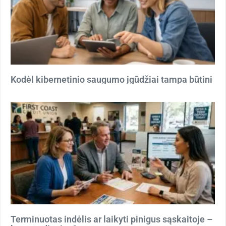
Kodėl kibernetinio saugumo įgūdžiai tampa būtini
Terminuotas indėlis ar laikyti pinigus sąskaitoje –