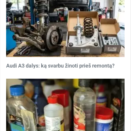
Audi A3 dalys: ką svarbu žinoti prieš remontą?