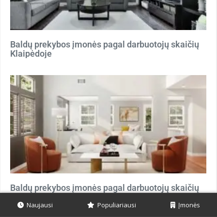
Baldų prekybos įmonės pagal darbuotojų skaičių
Klaipėdoje
Baldų prekybos įmonės pagal darbuotojų skaičių
Kaune
Naujausi
Populiariausi
Įmonės