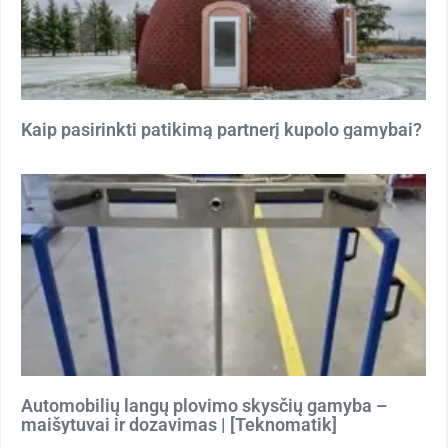
Kaip pasirinkti patikimą partnerį kupolo gamybai?
Automobilių langų plovimo skysčių gamyba –
maišytuvai ir dozavimas | [Teknomatik]