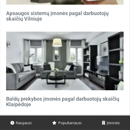
Apsaugos sistemų įmonės pagal darbuotojų
skaičių Vilniuje
Baldų prekybos įmonės pagal darbuotojų skaičių
Klaipėdoje
Naujausi
Populiariausi
Įmonės