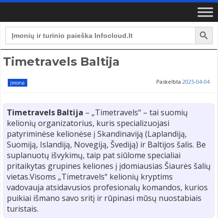
Search Button
Search
for:
Timetravels Baltija
Paskelbta
2025-04-04
Įmonė
Timetravels Baltija
– „Timetravels“ – tai suomių
kelionių organizatorius, kuris specializuojasi
patyriminėse kelionėse į Skandinaviją (Laplandiją,
Suomiją, Islandiją, Novegiją, Švediją) ir Baltijos šalis. Be
suplanuotų išvykimų, taip pat siūlome specialiai
pritaikytas grupines keliones į įdomiausias Šiaurės šalių
vietas.Visoms „Timetravels“ kelionių kryptims
vadovauja atsidavusios profesionalų komandos, kurios
puikiai išmano savo sritį ir rūpinasi mūsų nuostabiais
turistais.