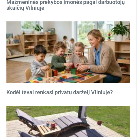
Mažmeninės prekybos įmonės pagal darbuotojų
skaičių Vilniuje
Kodėl tėvai renkasi privatų darželį Vilniuje?