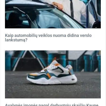
Kaip automobilių veiklos nuoma didina verslo
lankstumą?
Avalynės įmonės pagal darbuotojų skaičių Kaune