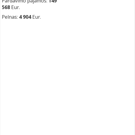
Pardavimo pajamos:
149
568
Eur.
Pelnas:
4 904
Eur.