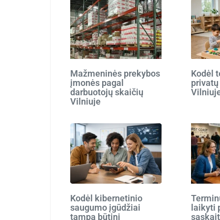
Mažmeninės prekybos
Kodėl t
įmonės pagal
privatų
darbuotojų skaičių
Vilniuj
Vilniuje
Kodėl kibernetinio
Terminu
saugumo įgūdžiai
laikyti
tampa būtini
sąskait