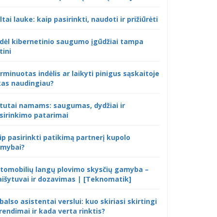
ltai lauke: kaip pasirinkti, naudoti ir prižiūrėti
dėl kibernetinio saugumo įgūdžiai tampa
tini
rminuotas indėlis ar laikyti pinigus sąskaitoje
kas naudingiau?
tutai namams: saugumas, dydžiai ir
sirinkimo patarimai
ip pasirinkti patikimą partnerį kupolo
mybai?
tomobilių langų plovimo skysčių gamyba –
išytuvai ir dozavimas | [Teknomatik]
 balso asistentai verslui: kuo skiriasi skirtingi
rendimai ir kada verta rinktis?