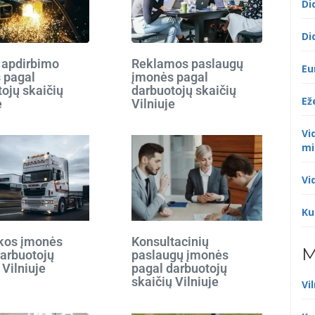
Di
Di
 apdirbimo
Reklamos paslaugų
Eu
 pagal
įmonės pagal
ojų skaičių
darbuotojų skaičių
Ež
e
Vilniuje
Vi
mi
Vi
Ku
ikos įmonės
Konsultacinių
M
darbuotojų
paslaugų įmonės
 Vilniuje
pagal darbuotojų
skaičių Vilniuje
Vi