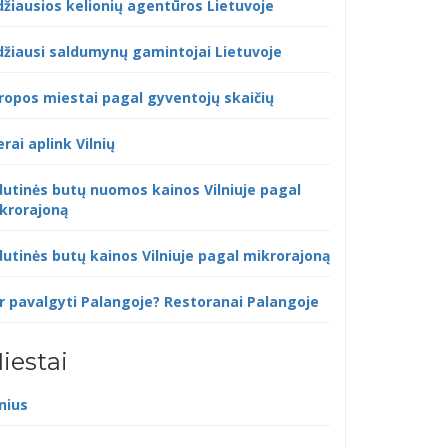
džiausios kelionių agentūros Lietuvoje
džiausi saldumynų gamintojai Lietuvoje
ropos miestai pagal gyventojų skaičių
erai aplink Vilnių
dutinės butų nuomos kainos Vilniuje pagal
krorajoną
dutinės butų kainos Vilniuje pagal mikrorajoną
r pavalgyti Palangoje? Restoranai Palangoje
iestai
lnius