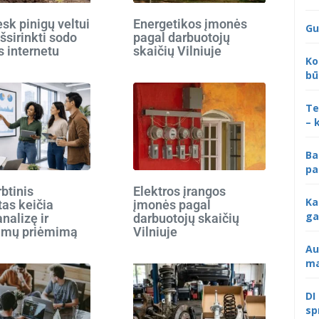
k pinigų veltui
Energetikos įmonės
Gu
išsirinkti sodo
pagal darbuotojų
s internetu
skaičių Vilniuje
Ko
bū
Te
– 
Ba
pa
rbtinis
Elektros įrangos
Ka
tas keičia
įmonės pagal
ga
analizę ir
darbuotojų skaičių
imų priėmimą
Vilniuje
Au
ma
DI
sp