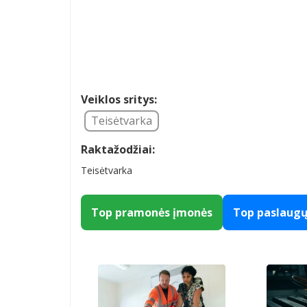
Veiklos sritys:
Teisėtvarka
Raktažodžiai:
Teisėtvarka
Top pramonės įmonės
Top paslaug