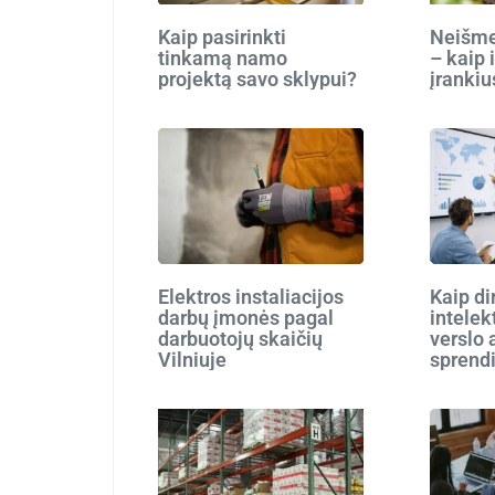
Kaip pasirinkti
Neišmes
tinkamą namo
– kaip 
projektą savo sklypui?
įrankiu
Elektros instaliacijos
Kaip di
darbų įmonės pagal
intelek
darbuotojų skaičių
verslo 
Vilniuje
sprend