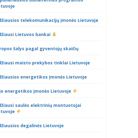
etuvoje
džiausios telekomunikacijų įmonės Lietuvoje
džiausi Lietuvos bankai
ropos šalys pagal gyventojų skaičių
džiausi maisto prekybos tinklai Lietuvoje
džiausios energetikos įmonės Lietuvoje
jo energetikos įmonės Lietuvoje
džiausi saulės elektrinių montuotojai
etuvoje
džiausios degalinės Lietuvoje