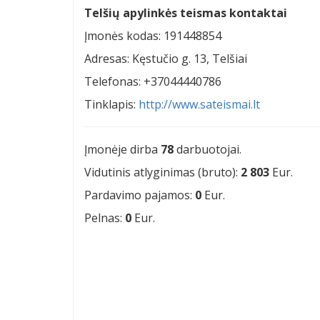
Telšių apylinkės teismas kontaktai
Įmonės kodas: 191448854
Adresas: Kęstučio g. 13, Telšiai
Telefonas: +37044440786
Tinklapis:
http://www.sateismai.lt
Įmonėje dirba
78
darbuotojai.
Vidutinis atlyginimas (bruto):
2 803
Eur.
Pardavimo pajamos:
0
Eur.
Pelnas:
0
Eur.