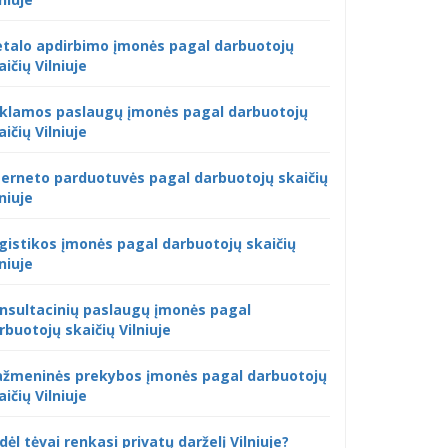
talo apdirbimo įmonės pagal darbuotojų
aičių Vilniuje
klamos paslaugų įmonės pagal darbuotojų
aičių Vilniuje
terneto parduotuvės pagal darbuotojų skaičių
lniuje
gistikos įmonės pagal darbuotojų skaičių
lniuje
nsultacinių paslaugų įmonės pagal
rbuotojų skaičių Vilniuje
žmeninės prekybos įmonės pagal darbuotojų
aičių Vilniuje
dėl tėvai renkasi privatų darželį Vilniuje?