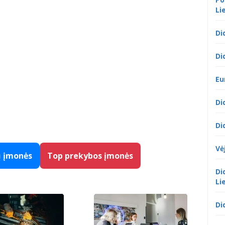
Li
Di
Di
Eu
Di
Di
Vė
ų įmonės
Top prekybos įmonės
Di
Li
Di