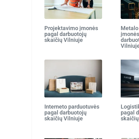
Projektavimo įmonės
Metalo
pagal darbuotojų
įmonės
skaičių Vilniuje
darbuot
Vilniuj
Interneto parduotuvės
Logist
pagal darbuotojų
pagal 
skaičių Vilniuje
skaičių