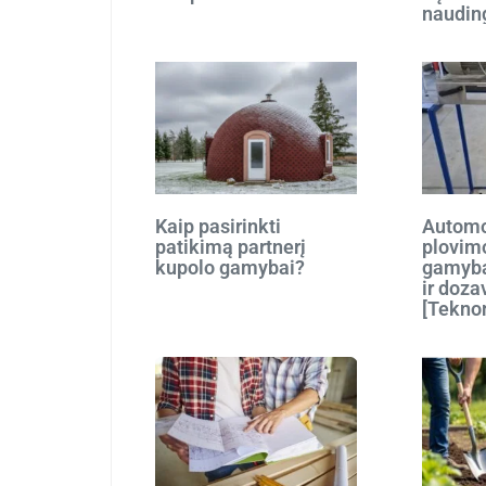
naudin
Kaip pasirinkti
Automo
patikimą partnerį
plovim
kupolo gamybai?
gamyba
ir doza
[Tekno