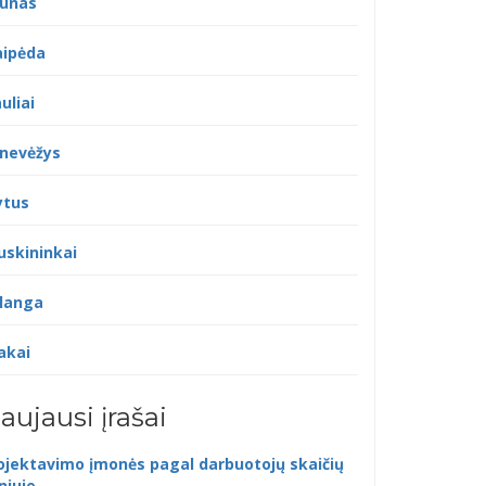
unas
aipėda
uliai
nevėžys
ytus
uskininkai
langa
akai
aujausi įrašai
ojektavimo įmonės pagal darbuotojų skaičių
lniuje