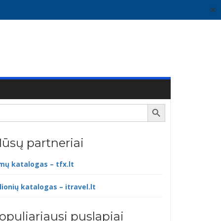
✕
Search Button
ūsų partneriai
lmų katalogas – tfx.lt
lionių katalogas – itravel.lt
opuliariausi puslapiai