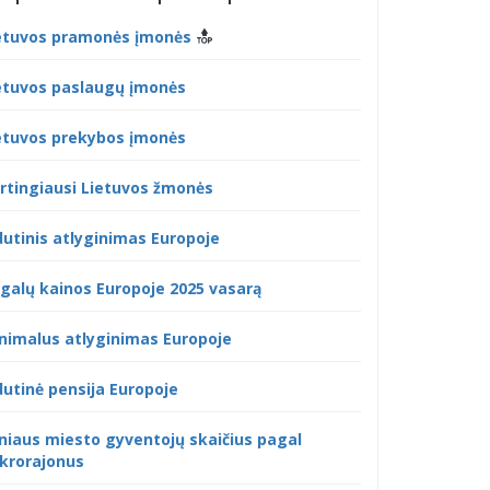
etuvos pramonės įmonės
etuvos paslaugų įmonės
etuvos prekybos įmonės
rtingiausi Lietuvos žmonės
dutinis atlyginimas Europoje
galų kainos Europoje 2025 vasarą
nimalus atlyginimas Europoje
dutinė pensija Europoje
lniaus miesto gyventojų skaičius pagal
krorajonus