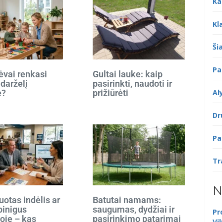
Ka
Kl
Šia
Pa
ėvai renkasi
Gultai lauke: kaip
 darželį
pasirinkti, naudoti ir
Al
e?
prižiūrėti
Dr
Pa
Tr
N
otas indėlis ar
Batutai namams:
 pinigus
saugumas, dydžiai ir
Pr
oje – kas
pasirinkimo patarimai
Vi