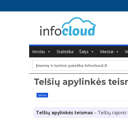
Verslas
Statistika
Šalys
Miestai
V
Search
for:
Telšių apylinkės tei
Įmonė
Telšių apylinkės teismas
– Telšių rajono 