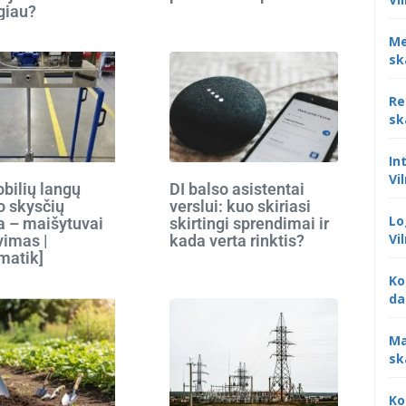
giau?
Me
sk
Re
sk
In
Vi
bilių langų
DI balso asistentai
o skysčių
verslui: kuo skiriasi
Lo
 – maišytuvai
skirtingi sprendimai ir
Vi
vimas |
kada verta rinktis?
matik]
Ko
da
Ma
sk
Ko