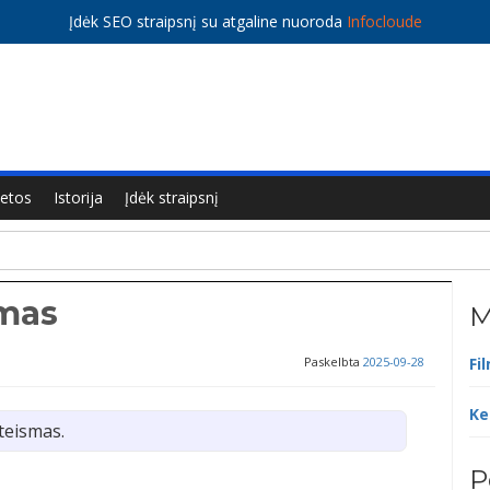
Įdėk SEO straipsnį su atgaline nuoroda
Infocloude
ietos
Istorija
Įdėk straipsnį
smas
M
Paskelbta
2025-09-28
Fi
Ke
teismas.
P