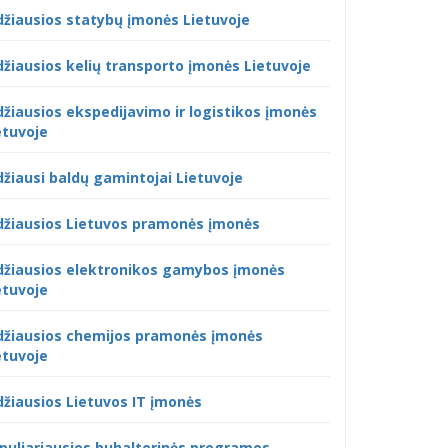
džiausios statybų įmonės Lietuvoje
džiausios kelių transporto įmonės Lietuvoje
džiausios ekspedijavimo ir logistikos įmonės
etuvoje
džiausi baldų gamintojai Lietuvoje
džiausios Lietuvos pramonės įmonės
džiausios elektronikos gamybos įmonės
etuvoje
džiausios chemijos pramonės įmonės
etuvoje
džiausios Lietuvos IT įmonės
puliariausios buhalterinės programos