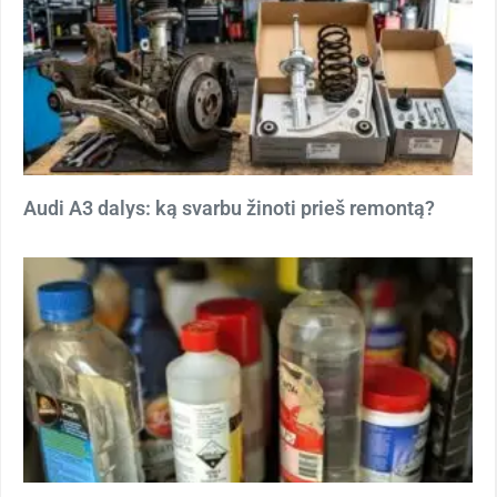
Audi A3 dalys: ką svarbu žinoti prieš remontą?