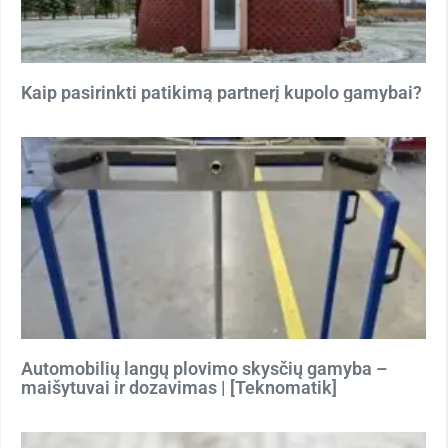
Kaip pasirinkti patikimą partnerį kupolo gamybai?
Automobilių langų plovimo skysčių gamyba –
maišytuvai ir dozavimas | [Teknomatik]