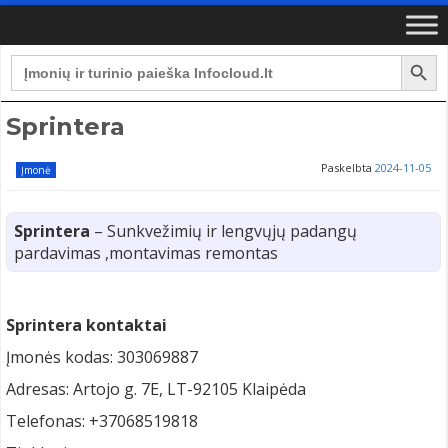
Search Button
Search
for:
Sprintera
Paskelbta
2024-11-05
Įmonė
Sprintera
– Sunkvežimių ir lengvųjų padangų
pardavimas ,montavimas remontas
Sprintera kontaktai
Įmonės kodas: 303069887
Adresas: Artojo g. 7E, LT-92105 Klaipėda
Telefonas: +37068519818