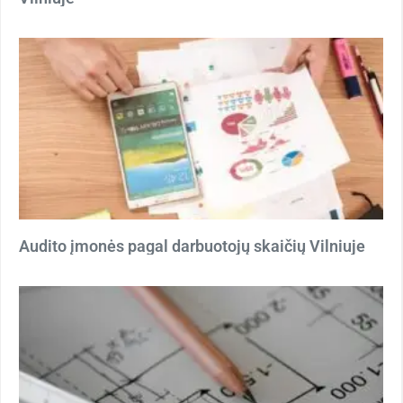
Audito įmonės pagal darbuotojų skaičių Vilniuje