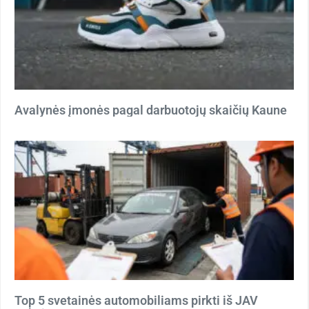
Avalynės įmonės pagal darbuotojų skaičių Kaune
Top 5 svetainės automobiliams pirkti iš JAV