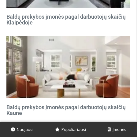
Baldų prekybos įmonės pagal darbuotojų skaičių
Klaipėdoje
Baldų prekybos įmonės pagal darbuotojų skaičių
Kaune
Naujausi
Populiariausi
Įmonės