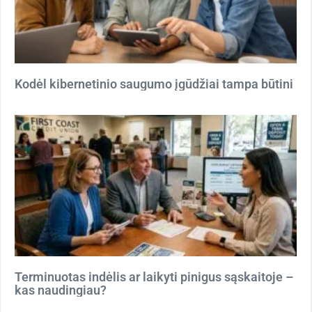
Kodėl kibernetinio saugumo įgūdžiai tampa būtini
Terminuotas indėlis ar laikyti pinigus sąskaitoje –
kas naudingiau?