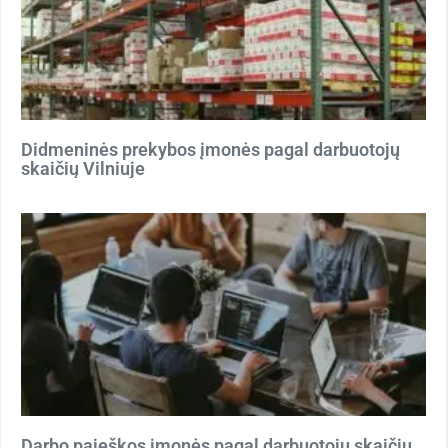
Didmeninės prekybos įmonės pagal darbuotojų
skaičių Vilniuje
Darbo paieškos įmonės pagal darbuotojų skaičių