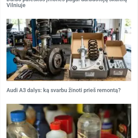
Vilniuje
Audi A3 dalys: ką svarbu žinoti prieš remontą?