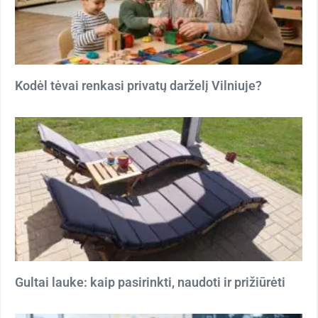
Kodėl tėvai renkasi privatų darželį Vilniuje?
Gultai lauke: kaip pasirinkti, naudoti ir prižiūrėti