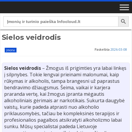
Search Button
Search
for:
Sielos veidrodis
Paskelbta
2026-03-08
Įmonė
Sielos veidrodis
– Žmogus iš prigimties yra labai linkęs
į silpnybes. Tokie lengvai prieinami malonumai, kaip
rūkymas ir alkoholis, tampa brangesni už paprastus
bendravimo džiaugsmus. Šeima, vaikai ir karjera
praranda vertę, kai žmogus įpranta mėgautis
alkoholiniais gėrimais ar narkotikais. Sukurta daugybė
vaistų, kurie padeda atprasti nuo alkoholio
priklausomybės, tačiau be kompleksinės terapijos ir
profesionalios pagalbos atsikratyti alkoholizmo labai
sunku. Mūsų specialistai padeda Lietuvoje