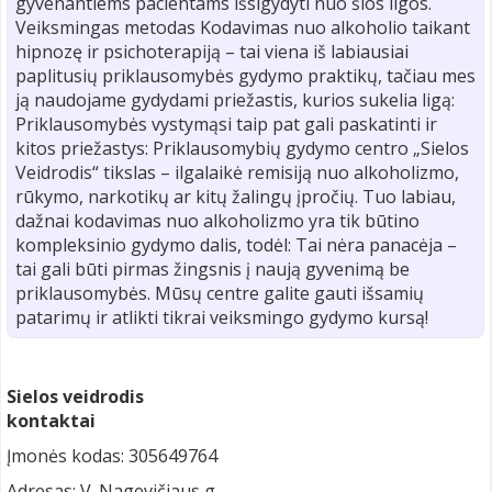
gyvenantiems pacientams išsigydyti nuo šios ligos.
Veiksmingas metodas Kodavimas nuo alkoholio taikant
hipnozę ir psichoterapiją – tai viena iš labiausiai
paplitusių priklausomybės gydymo praktikų, tačiau mes
ją naudojame gydydami priežastis, kurios sukelia ligą:
Priklausomybės vystymąsi taip pat gali paskatinti ir
kitos priežastys: Priklausomybių gydymo centro „Sielos
Veidrodis“ tikslas – ilgalaikė remisiją nuo alkoholizmo,
rūkymo, narkotikų ar kitų žalingų įpročių. Tuo labiau,
dažnai kodavimas nuo alkoholizmo yra tik būtino
kompleksinio gydymo dalis, todėl: Tai nėra panacėja –
tai gali būti pirmas žingsnis į naują gyvenimą be
priklausomybės. Mūsų centre galite gauti išsamių
patarimų ir atlikti tikrai veiksmingo gydymo kursą!
Sielos veidrodis
kontaktai
Įmonės kodas: 305649764
Adresas: V. Nagevičiaus g.