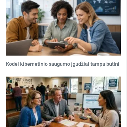
Kodėl kibernetinio saugumo įgūdžiai tampa būtini