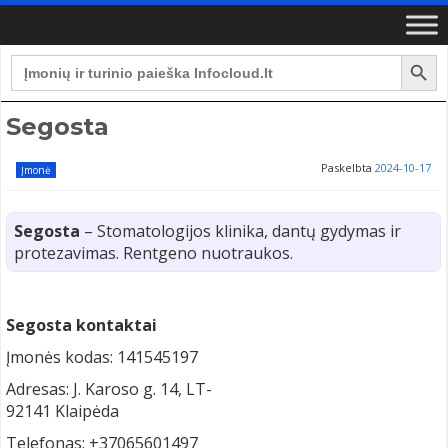
Search Button
Search
for:
Segosta
Paskelbta
2024-10-17
Įmonė
Segosta
– Stomatologijos klinika, dantų gydymas ir
protezavimas. Rentgeno nuotraukos.
Segosta kontaktai
Įmonės kodas: 141545197
Adresas: J. Karoso g. 14, LT-
92141 Klaipėda
Telefonas: +37065601497