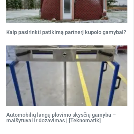
Kaip pasirinkti patikimą partnerį kupolo gamybai?
Automobilių langų plovimo skysčių gamyba –
maišytuvai ir dozavimas | [Teknomatik]