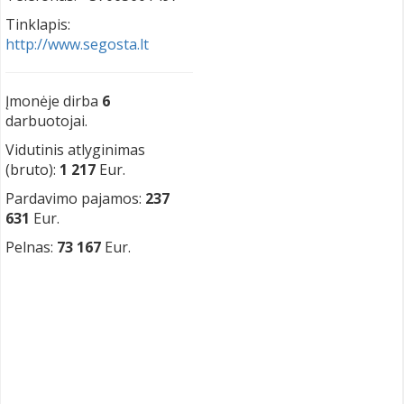
Tinklapis:
http://www.segosta.lt
Įmonėje dirba
6
darbuotojai.
Vidutinis atlyginimas
(bruto):
1 217
Eur.
Pardavimo pajamos:
237
631
Eur.
Pelnas:
73 167
Eur.