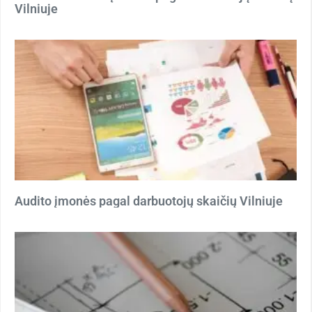
Vilniuje
Audito įmonės pagal darbuotojų skaičių Vilniuje