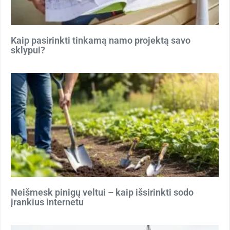
Kaip pasirinkti tinkamą namo projektą savo
sklypui?
Neišmesk pinigų veltui – kaip išsirinkti sodo
įrankius internetu