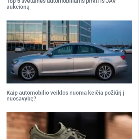
Top 5 svetainės automobiliams pirkti iš JAV
aukcionų
Kaip automobilio veiklos nuoma keičia požiūrį į
nuosavybę?