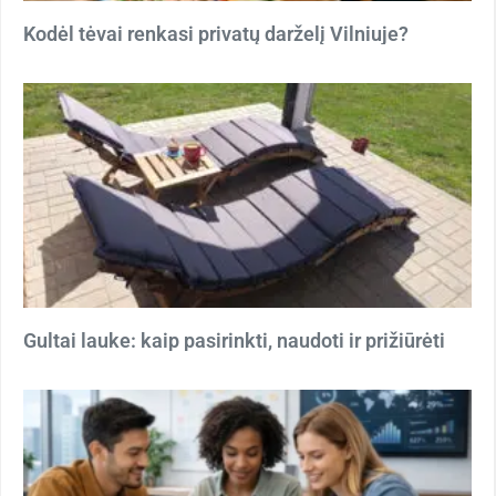
Kodėl tėvai renkasi privatų darželį Vilniuje?
Gultai lauke: kaip pasirinkti, naudoti ir prižiūrėti