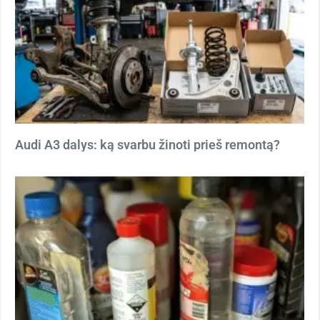
Audi A3 dalys: ką svarbu žinoti prieš remontą?