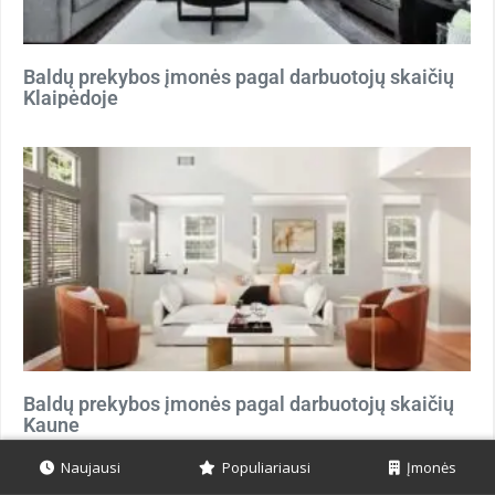
Baldų prekybos įmonės pagal darbuotojų skaičių
Klaipėdoje
Baldų prekybos įmonės pagal darbuotojų skaičių
Kaune
Naujausi
Populiariausi
Įmonės