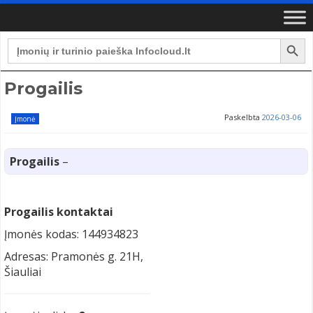
Search Button
Search
for:
Progailis
Paskelbta
2026-03-06
Įmonė
Progailis
–
Progailis kontaktai
Įmonės kodas: 144934823
Adresas: Pramonės g. 21H,
Šiauliai