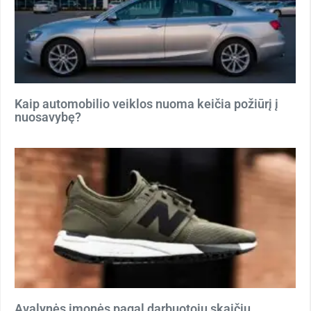
Kaip automobilio veiklos nuoma keičia požiūrį į
nuosavybę?
Avalynės įmonės pagal darbuotojų skaičių