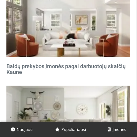
Baldų prekybos įmonės pagal darbuotojų skaičių
Kaune
Naujausi
Populiariausi
Įmonės