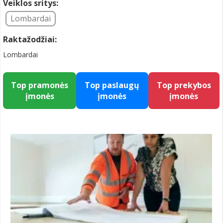
Veiklos sritys:
Lombardai
Raktažodžiai:
Lombardai
Top pramonės
Top paslaugų
Top prekybos
įmonės
įmonės
įmonės