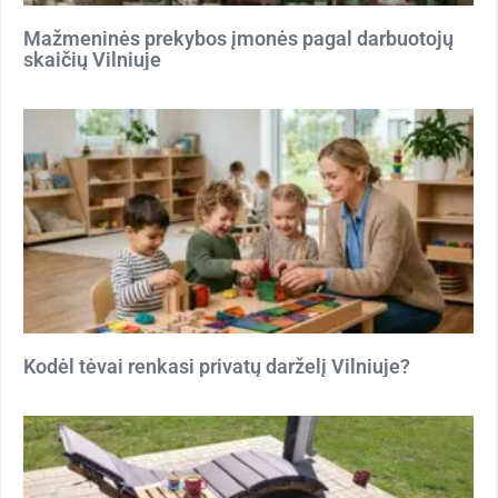
Mažmeninės prekybos įmonės pagal darbuotojų
skaičių Vilniuje
Kodėl tėvai renkasi privatų darželį Vilniuje?