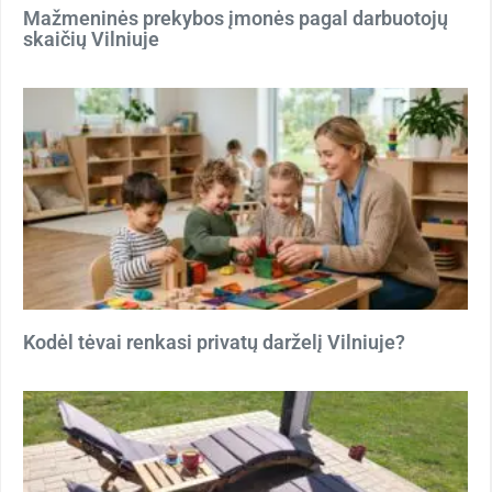
Mažmeninės prekybos įmonės pagal darbuotojų
skaičių Vilniuje
Kodėl tėvai renkasi privatų darželį Vilniuje?