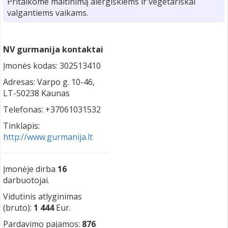
Pritaikome maitinimą alergiškiems ir vegetariškai
valgantiems vaikams.
NV gurmanija kontaktai
Įmonės kodas: 302513410
Adresas: Varpo g. 10-46,
LT-50238 Kaunas
Telefonas: +37061031532
Tinklapis:
http://www.gurmanija.lt
Įmonėje dirba
16
darbuotojai.
Vidutinis atlyginimas
(bruto):
1 444
Eur.
Pardavimo pajamos:
876