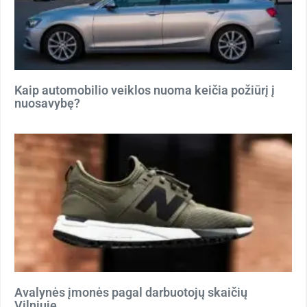
Kaip automobilio veiklos nuoma keičia požiūrį į
nuosavybę?
Avalynės įmonės pagal darbuotojų skaičių
Vilniuje