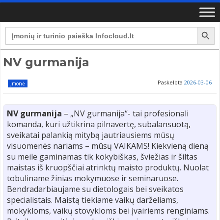
Search Button
Search
for:
NV gurmanija
Paskelbta
2026-03-06
Įmonė
NV gurmanija
– „NV gurmanija“- tai profesionali
komanda, kuri užtikrina pilnavertę, subalansuotą,
sveikatai palankią mitybą jautriausiems mūsų
visuomenės nariams – mūsų VAIKAMS! Kiekvieną dieną
su meile gaminamas tik kokybiškas, šviežias ir šiltas
maistas iš kruopščiai atrinktų maisto produktų. Nuolat
tobuliname žinias mokymuose ir seminaruose.
Bendradarbiaujame su dietologais bei sveikatos
specialistais. Maistą tiekiame vaikų darželiams,
mokykloms, vaikų stovykloms bei įvairiems renginiams.