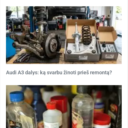
Audi A3 dalys: ką svarbu žinoti prieš remontą?