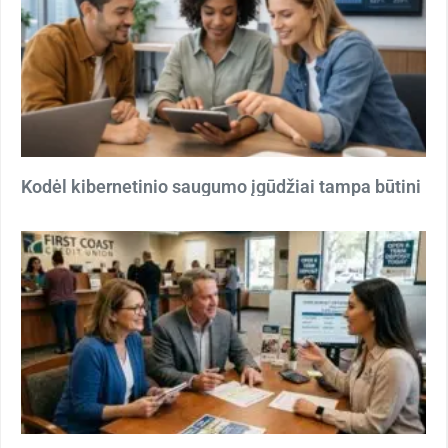
Kodėl kibernetinio saugumo įgūdžiai tampa būtini