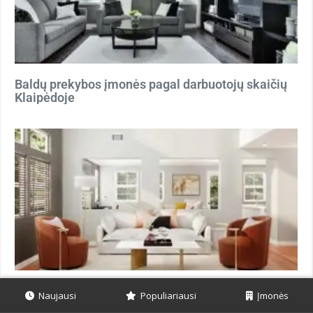
Baldų prekybos įmonės pagal darbuotojų skaičių
Klaipėdoje
Baldų prekybos įmonės pagal darbuotojų skaičių
Naujausi
Populiariausi
Įmonės
Kaune