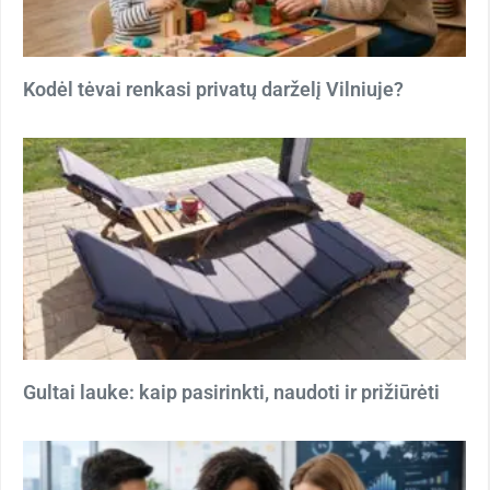
Kodėl tėvai renkasi privatų darželį Vilniuje?
Gultai lauke: kaip pasirinkti, naudoti ir prižiūrėti