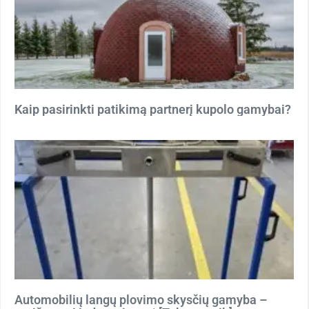
Kaip pasirinkti patikimą partnerį kupolo gamybai?
Automobilių langų plovimo skysčių gamyba –