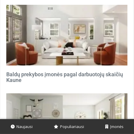
Baldų prekybos įmonės pagal darbuotojų skaičių
Kaune
Naujausi
Populiariausi
Įmonės