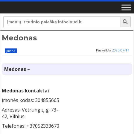
Search Button
Search
for:
Medonas
Paskelbta
2025-07-17
Įmonė
Medonas
–
Medonas kontaktai
Įmonės kodas: 304855665
Adresas: Vėtrungių g. 73-
42, Vilnius
Telefonas: +37052333670