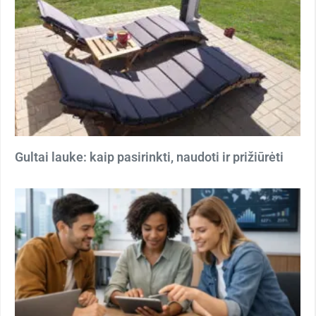
Gultai lauke: kaip pasirinkti, naudoti ir prižiūrėti