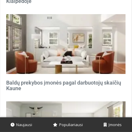
Klaipėdoje
Baldų prekybos įmonės pagal darbuotojų skaičių
Kaune
Naujausi
Populiariausi
Įmonės