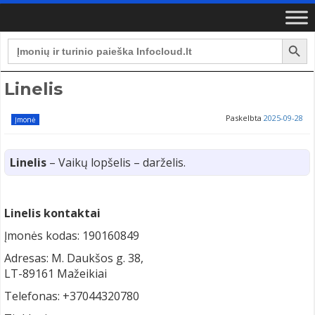
Search Button
Search
for:
Linelis
Paskelbta
2025-09-28
Įmonė
Linelis
– Vaikų lopšelis – darželis.
Linelis kontaktai
Įmonės kodas: 190160849
Adresas: M. Daukšos g. 38,
LT-89161 Mažeikiai
Telefonas: +37044320780