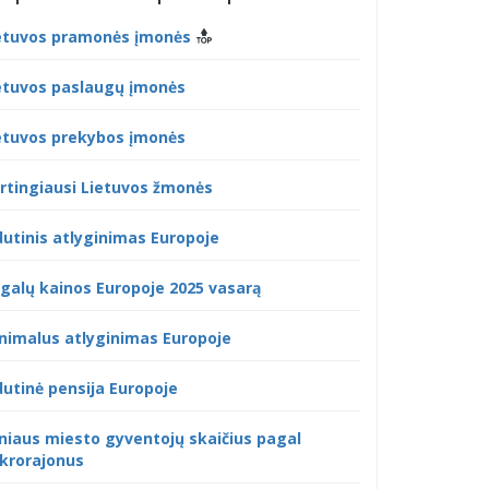
etuvos pramonės įmonės
etuvos paslaugų įmonės
etuvos prekybos įmonės
rtingiausi Lietuvos žmonės
dutinis atlyginimas Europoje
galų kainos Europoje 2025 vasarą
nimalus atlyginimas Europoje
dutinė pensija Europoje
lniaus miesto gyventojų skaičius pagal
krorajonus