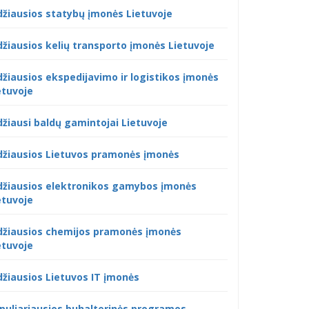
džiausios statybų įmonės Lietuvoje
džiausios kelių transporto įmonės Lietuvoje
džiausios ekspedijavimo ir logistikos įmonės
etuvoje
džiausi baldų gamintojai Lietuvoje
džiausios Lietuvos pramonės įmonės
džiausios elektronikos gamybos įmonės
etuvoje
džiausios chemijos pramonės įmonės
etuvoje
džiausios Lietuvos IT įmonės
puliariausios buhalterinės programos