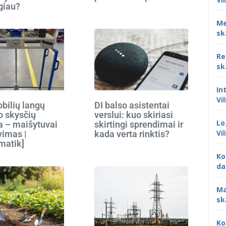
giau?
Me
sk
Re
sk
In
Vi
bilių langų
DI balso asistentai
o skysčių
verslui: kuo skiriasi
Lo
 – maišytuvai
skirtingi sprendimai ir
Vi
vimas |
kada verta rinktis?
matik]
Ko
da
Ma
sk
Ko