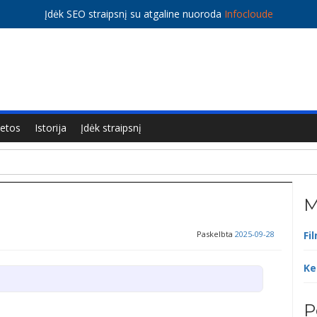
Įdėk SEO straipsnį su atgaline nuoroda
Infocloude
ietos
Istorija
Įdėk straipsnį
M
Paskelbta
2025-09-28
Fi
Ke
P