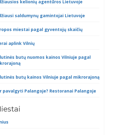
džiausios kelionių agentūros Lietuvoje
džiausi saldumynų gamintojai Lietuvoje
ropos miestai pagal gyventojų skaičių
erai aplink Vilnių
dutinės butų nuomos kainos Vilniuje pagal
krorajoną
dutinės butų kainos Vilniuje pagal mikrorajoną
r pavalgyti Palangoje? Restoranai Palangoje
iestai
lnius