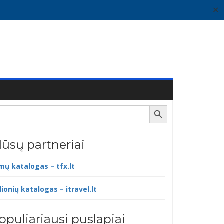
✕
Search Button
ūsų partneriai
lmų katalogas – tfx.lt
lionių katalogas – itravel.lt
opuliariausi puslapiai