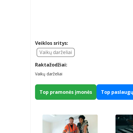
Veiklos sritys:
Vaikų darželiai
Raktažodžiai:
Vaikų darželiai
Top pramonės įmonės
Top paslaug