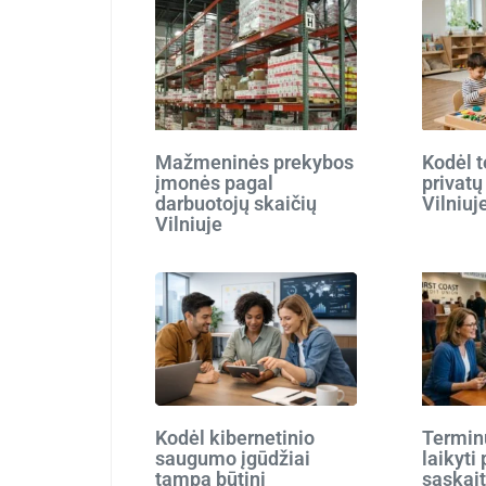
Mažmeninės prekybos
Kodėl t
įmonės pagal
privatų
darbuotojų skaičių
Vilniuj
Vilniuje
Kodėl kibernetinio
Terminu
saugumo įgūdžiai
laikyti
tampa būtini
sąskait