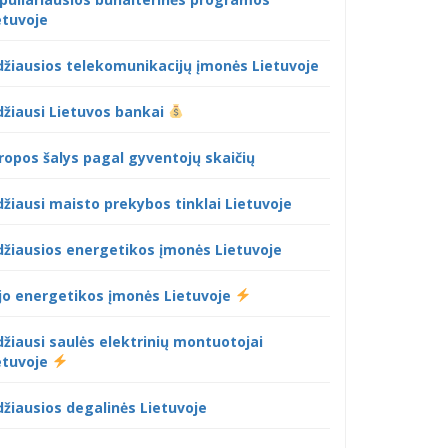
etuvoje
džiausios telekomunikacijų įmonės Lietuvoje
džiausi Lietuvos bankai
ropos šalys pagal gyventojų skaičių
džiausi maisto prekybos tinklai Lietuvoje
džiausios energetikos įmonės Lietuvoje
jo energetikos įmonės Lietuvoje
džiausi saulės elektrinių montuotojai
etuvoje
džiausios degalinės Lietuvoje