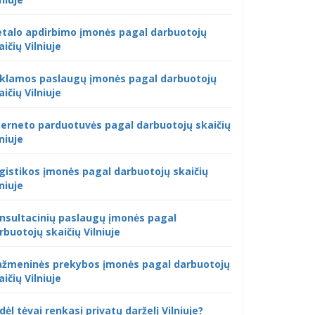
talo apdirbimo įmonės pagal darbuotojų
aičių Vilniuje
klamos paslaugų įmonės pagal darbuotojų
aičių Vilniuje
terneto parduotuvės pagal darbuotojų skaičių
lniuje
gistikos įmonės pagal darbuotojų skaičių
lniuje
nsultacinių paslaugų įmonės pagal
rbuotojų skaičių Vilniuje
žmeninės prekybos įmonės pagal darbuotojų
aičių Vilniuje
dėl tėvai renkasi privatų darželį Vilniuje?