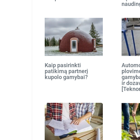
naudin
Kaip pasirinkti
Automo
patikimą partnerį
plovim
kupolo gamybai?
gamyba
ir doza
[Tekno