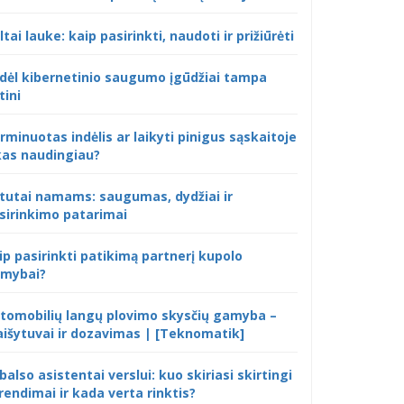
ltai lauke: kaip pasirinkti, naudoti ir prižiūrėti
dėl kibernetinio saugumo įgūdžiai tampa
tini
rminuotas indėlis ar laikyti pinigus sąskaitoje
kas naudingiau?
tutai namams: saugumas, dydžiai ir
sirinkimo patarimai
ip pasirinkti patikimą partnerį kupolo
mybai?
tomobilių langų plovimo skysčių gamyba –
išytuvai ir dozavimas | [Teknomatik]
 balso asistentai verslui: kuo skiriasi skirtingi
rendimai ir kada verta rinktis?