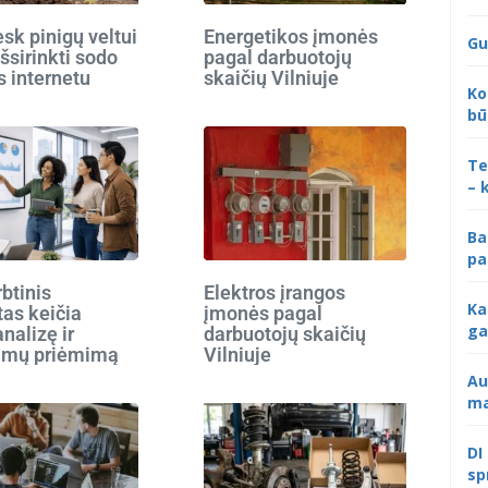
k pinigų veltui
Energetikos įmonės
Gu
išsirinkti sodo
pagal darbuotojų
s internetu
skaičių Vilniuje
Ko
bū
Te
– 
Ba
pa
rbtinis
Elektros įrangos
Ka
tas keičia
įmonės pagal
ga
analizę ir
darbuotojų skaičių
imų priėmimą
Vilniuje
Au
ma
DI
sp