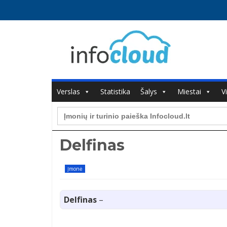
Verslas
Statistika
Šalys
Miestai
V
Search
for:
Delfinas
Įmonė
Delfinas
–