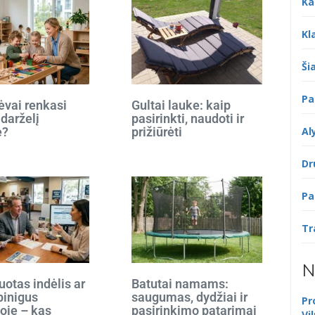
Ka
Kl
Šia
Pa
ėvai renkasi
Gultai lauke: kaip
 darželį
pasirinkti, naudoti ir
Al
e?
prižiūrėti
Dr
Pa
Tr
N
otas indėlis ar
Batutai namams:
 pinigus
saugumas, dydžiai ir
Pr
oje – kas
pasirinkimo patarimai
Vi