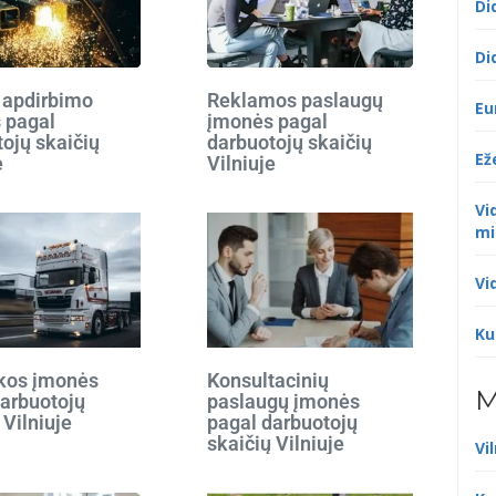
Di
Di
 apdirbimo
Reklamos paslaugų
Eu
 pagal
įmonės pagal
ojų skaičių
darbuotojų skaičių
Ež
e
Vilniuje
Vi
mi
Vi
Ku
ikos įmonės
Konsultacinių
M
darbuotojų
paslaugų įmonės
 Vilniuje
pagal darbuotojų
skaičių Vilniuje
Vi