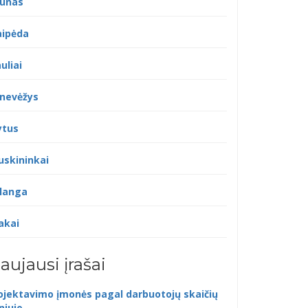
unas
aipėda
uliai
nevėžys
ytus
uskininkai
langa
akai
aujausi įrašai
ojektavimo įmonės pagal darbuotojų skaičių
lniuje