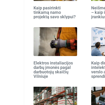
Kaip pasirinkti
Neišmes
tinkamą namo
– kaip 
projektą savo sklypui?
įrankiu
Elektros instaliacijos
Kaip di
darbų įmonės pagal
intelek
darbuotojų skaičių
verslo 
Vilniuje
sprend