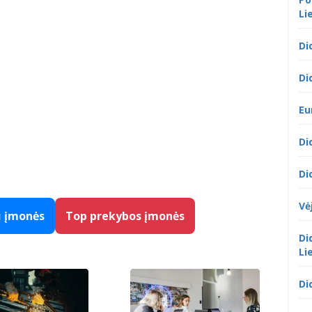
Li
Di
Di
Eu
Di
Di
Vė
ų įmonės
Top prekybos įmonės
Di
Li
Di