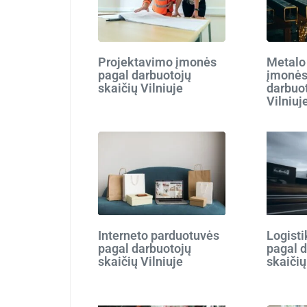
Projektavimo įmonės
Metalo
pagal darbuotojų
įmonės
skaičių Vilniuje
darbuot
Vilniuj
Interneto parduotuvės
Logist
pagal darbuotojų
pagal 
skaičių Vilniuje
skaičių