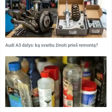
Audi A3 dalys: ką svarbu žinoti prieš remontą?