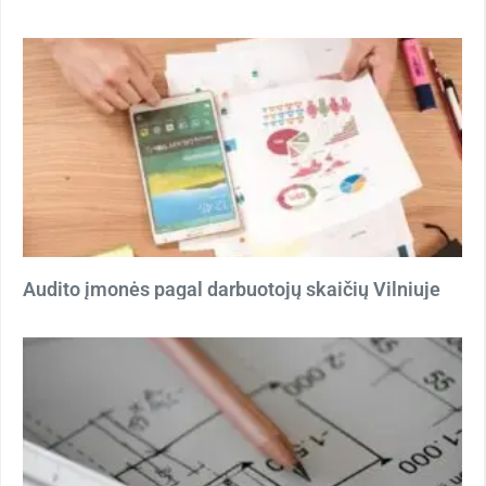
Audito įmonės pagal darbuotojų skaičių Vilniuje