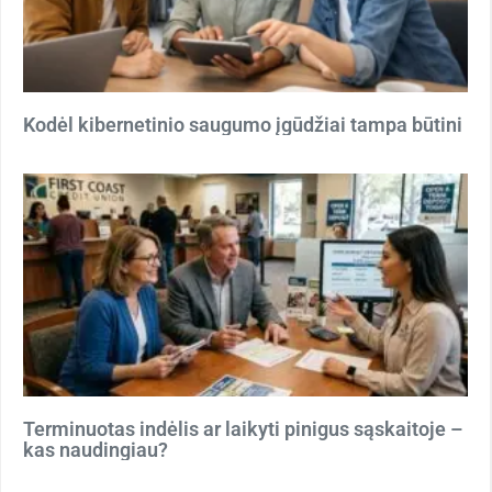
Kodėl kibernetinio saugumo įgūdžiai tampa būtini
Terminuotas indėlis ar laikyti pinigus sąskaitoje –
kas naudingiau?