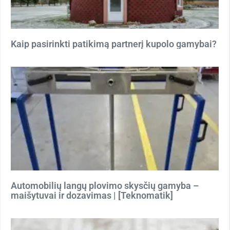
Kaip pasirinkti patikimą partnerį kupolo gamybai?
Automobilių langų plovimo skysčių gamyba –
maišytuvai ir dozavimas | [Teknomatik]