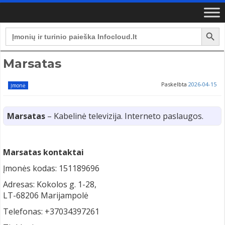
Search Button
Search
for:
Marsatas
Paskelbta
2026-04-15
Įmonė
Marsatas
– Kabelinė televizija. Interneto paslaugos.
Marsatas kontaktai
Įmonės kodas: 151189696
Adresas: Kokolos g. 1-28,
LT-68206 Marijampolė
Telefonas: +37034397261