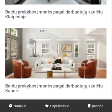
Baldų prekybos įmonės pagal darbuotojų skaičių
Klaipėdoje
Baldų prekybos įmonės pagal darbuotojų skaičių
Kaune
Naujausi
Populiariausi
Įmonės