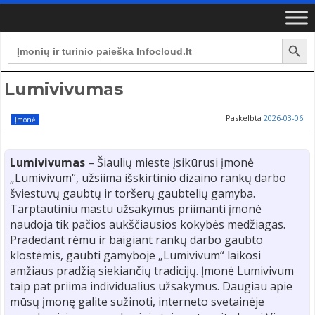
Search Button
Search
for:
Lumivivumas
Paskelbta
2026-03-06
Įmonė
Lumivivumas
– Šiaulių mieste įsikūrusi įmonė
„Lumivivum“, užsiima išskirtinio dizaino rankų darbo
šviestuvų gaubtų ir toršerų gaubtelių gamyba.
Tarptautiniu mastu užsakymus priimanti įmonė
naudoja tik pačios aukščiausios kokybės medžiagas.
Pradedant rėmu ir baigiant rankų darbo gaubto
klostėmis, gaubti gamyboje „Lumivivum“ laikosi
amžiaus pradžią siekiančių tradicijų. Įmonė Lumivivum
taip pat priima individualius užsakymus. Daugiau apie
mūsų įmonę galite sužinoti, interneto svetainėje