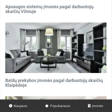
Apsaugos sistemų įmonės pagal darbuotojų
skaičių Vilniuje
Baldų prekybos įmonės pagal darbuotojų skaičių
Klaipėdoje
Naujausi
Populiariausi
Įmonės