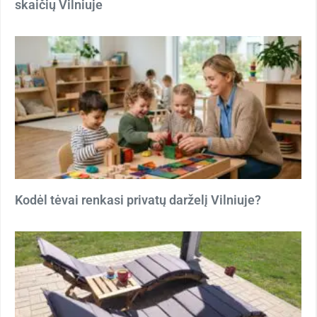
skaičių Vilniuje
Kodėl tėvai renkasi privatų darželį Vilniuje?