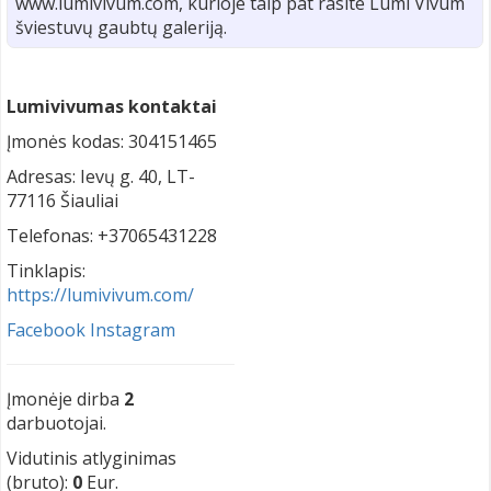
www.lumivivum.com, kurioje taip pat rasite Lumi Vivum
šviestuvų gaubtų galeriją.
Lumivivumas kontaktai
Įmonės kodas: 304151465
Adresas: Ievų g. 40, LT-
77116 Šiauliai
Telefonas: +37065431228
Tinklapis:
https://lumivivum.com/
Facebook
Instagram
Įmonėje dirba
2
darbuotojai.
Vidutinis atlyginimas
(bruto):
0
Eur.