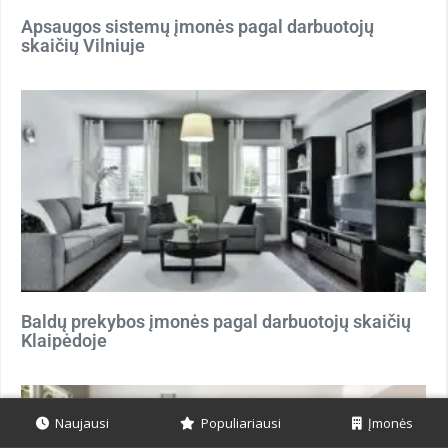
Apsaugos sistemų įmonės pagal darbuotojų
skaičių Vilniuje
Baldų prekybos įmonės pagal darbuotojų skaičių
Klaipėdoje
Naujausi
Populiariausi
Įmonės