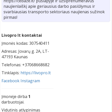
https://cebaze.lt/ puslapyje ir užsiprenumeravus
naujienlaiškį apie geriausius darbo pasiūlymus ir
svarbiausias transporto sektoriaus naujienas sužinok
pirmas!
Livopro lt kontaktai
Įmonės kodas: 307540411
Adresas: Jovarų g. 2A, LT-
47193 Kaunas
Telefonas: +37068668682
Tinklapis:
https://livopro.lt
Facebook
Instagram
Įmonėje dirba
1
darbuotojai.
Vidutinis atlyginimas