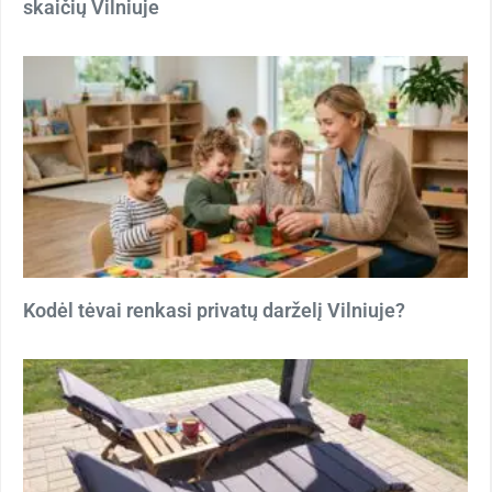
skaičių Vilniuje
Kodėl tėvai renkasi privatų darželį Vilniuje?