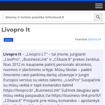
Search Button
Search
for:
Livopro lt
Paskelbta
2026-02-05
Įmonė
Livopro lt
– „Livopro LT“ – tai įmonė, jungianti
„LivoPro“, „BusinessLink“ ir „CEbaze.lt“ prekės ženklus.
Nuo 2012 m. kaupiame patirtį personalo atrankos,
nuomos ir įdarbinimo srityje. Mūsų tikslas – padėti
žmonėms rasti patikimą darbą užsienyje ir jungti
Europos verslus su vietos talentu. „LivoPro“ Susipažink
su mūsų veikla ir tapk komandos dalimi!
https://livopro.lt/ „BusinessLink“ Sužinok daugiau apie
mūsų veiklą paspaudus čia https://business-link.pro/lt/!
„CEbaze.lt“ Prisijunk prie mūsų komandos – apsilankyk