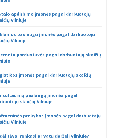
talo apdirbimo įmonės pagal darbuotojų
aičių Vilniuje
klamos paslaugų įmonės pagal darbuotojų
aičių Vilniuje
terneto parduotuvės pagal darbuotojų skaičių
lniuje
gistikos įmonės pagal darbuotojų skaičių
lniuje
nsultacinių paslaugų įmonės pagal
rbuotojų skaičių Vilniuje
žmeninės prekybos įmonės pagal darbuotojų
aičių Vilniuje
dėl tėvai renkasi privatų darželį Vilniuje?