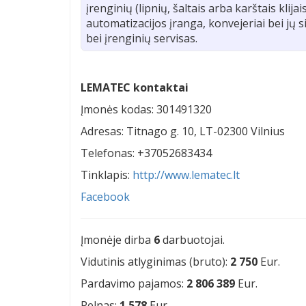
įrenginių (lipnių, šaltais arba karštais klija
automatizacijos įranga, konvejeriai bei jų s
bei įrenginių servisas.
LEMATEC kontaktai
Įmonės kodas: 301491320
Adresas: Titnago g. 10, LT-02300 Vilnius
Telefonas: +37052683434
Tinklapis:
http://www.lematec.lt
Facebook
Įmonėje dirba
6
darbuotojai.
Vidutinis atlyginimas (bruto):
2 750
Eur.
Pardavimo pajamos:
2 806 389
Eur.
Pelnas:
1 578
Eur.