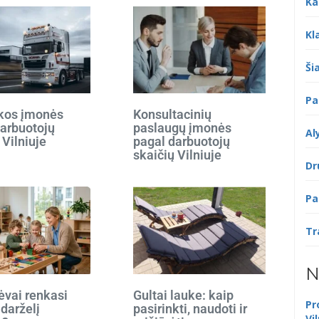
Ka
Kl
Šia
Pa
ikos įmonės
Konsultacinių
darbuotojų
paslaugų įmonės
Al
 Vilniuje
pagal darbuotojų
skaičių Vilniuje
Dr
Pa
Tr
N
ėvai renkasi
Gultai lauke: kaip
Pr
 darželį
pasirinkti, naudoti ir
Vi