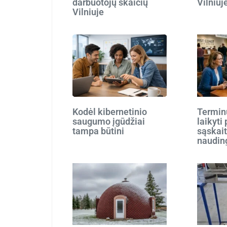
darbuotojų skaičių
Vilniuj
Vilniuje
Kodėl kibernetinio
Terminu
saugumo įgūdžiai
laikyti
tampa būtini
sąskait
naudin