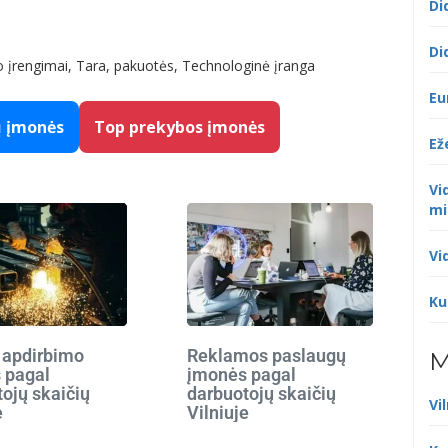
Di
Di
 įrengimai, Tara, pakuotės, Technologinė įranga
Eu
ų įmonės
Top prekybos įmonės
Ež
Vi
mi
Vi
Ku
 apdirbimo
Reklamos paslaugų
M
 pagal
įmonės pagal
ojų skaičių
darbuotojų skaičių
Vi
e
Vilniuje