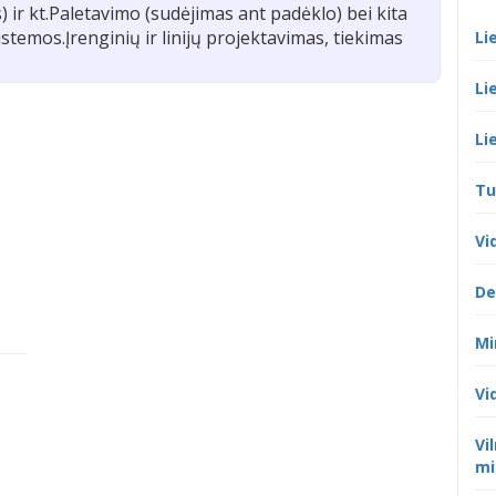
is) ir kt.Paletavimo (sudėjimas ant padėklo) bei kita
istemos.Įrenginių ir linijų projektavimas, tiekimas
Li
Li
Li
Tu
Vi
De
Mi
Vi
Vi
mi