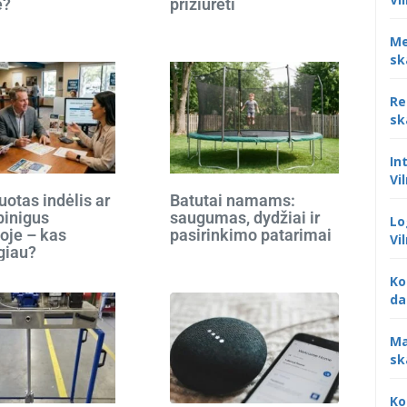
e?
prižiūrėti
Me
sk
Re
sk
In
Vi
otas indėlis ar
Batutai namams:
 pinigus
saugumas, dydžiai ir
Lo
oje – kas
pasirinkimo patarimai
Vi
giau?
Ko
da
Ma
sk
Ko