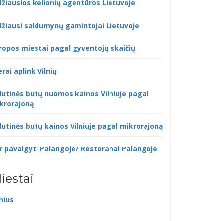
džiausios kelionių agentūros Lietuvoje
džiausi saldumynų gamintojai Lietuvoje
ropos miestai pagal gyventojų skaičių
erai aplink Vilnių
dutinės butų nuomos kainos Vilniuje pagal
krorajoną
dutinės butų kainos Vilniuje pagal mikrorajoną
r pavalgyti Palangoje? Restoranai Palangoje
iestai
lnius