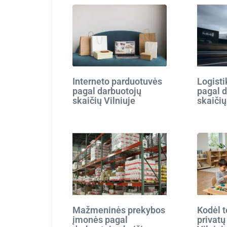
Interneto parduotuvės
Logist
pagal darbuotojų
pagal 
skaičių Vilniuje
skaičių
Mažmeninės prekybos
Kodėl t
įmonės pagal
privatų