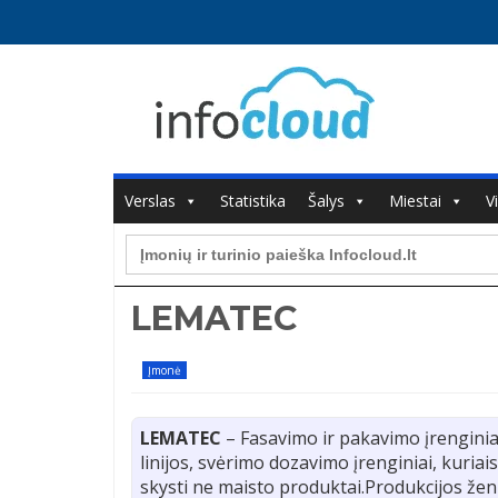
Verslas
Statistika
Šalys
Miestai
V
Search
for:
LEMATEC
Įmonė
LEMATEC
– Fasavimo ir pakavimo įrenginiai
linijos, svėrimo dozavimo įrenginiai, kuriai
skysti ne maisto produktai.Produkcijos ženk