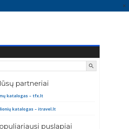
✕
Search Button
ūsų partneriai
lmų katalogas – tfx.lt
lionių katalogas – itravel.lt
opuliariausi puslapiai