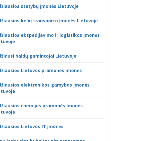
džiausios statybų įmonės Lietuvoje
džiausios kelių transporto įmonės Lietuvoje
džiausios ekspedijavimo ir logistikos įmonės
etuvoje
džiausi baldų gamintojai Lietuvoje
džiausios Lietuvos pramonės įmonės
džiausios elektronikos gamybos įmonės
etuvoje
džiausios chemijos pramonės įmonės
etuvoje
džiausios Lietuvos IT įmonės
puliariausios buhalterinės programos