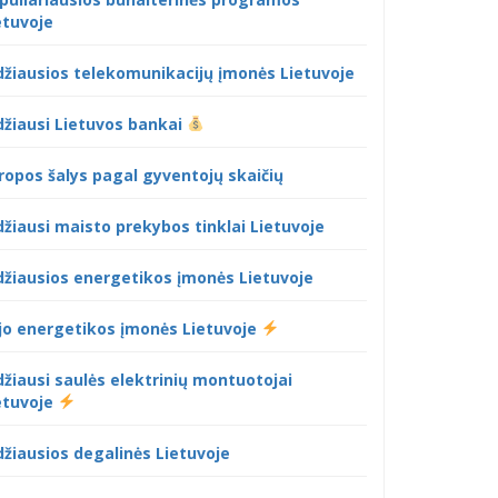
etuvoje
džiausios telekomunikacijų įmonės Lietuvoje
džiausi Lietuvos bankai
ropos šalys pagal gyventojų skaičių
džiausi maisto prekybos tinklai Lietuvoje
džiausios energetikos įmonės Lietuvoje
jo energetikos įmonės Lietuvoje
džiausi saulės elektrinių montuotojai
etuvoje
džiausios degalinės Lietuvoje