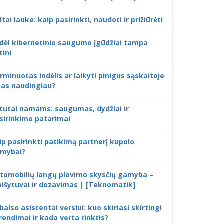
ltai lauke: kaip pasirinkti, naudoti ir prižiūrėti
dėl kibernetinio saugumo įgūdžiai tampa
tini
rminuotas indėlis ar laikyti pinigus sąskaitoje
kas naudingiau?
tutai namams: saugumas, dydžiai ir
sirinkimo patarimai
ip pasirinkti patikimą partnerį kupolo
mybai?
tomobilių langų plovimo skysčių gamyba –
išytuvai ir dozavimas | [Teknomatik]
 balso asistentai verslui: kuo skiriasi skirtingi
rendimai ir kada verta rinktis?