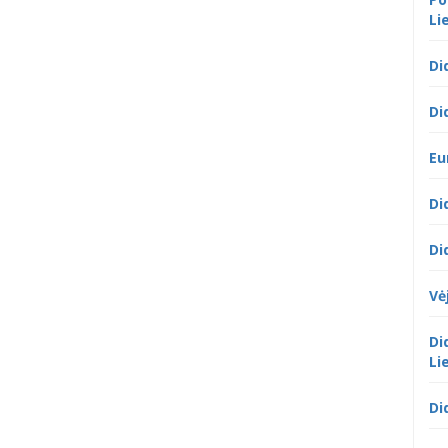
Li
Di
Di
Eu
Di
Di
Vė
Di
Li
Di