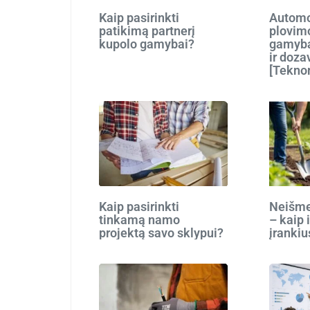
Kaip pasirinkti
Automo
patikimą partnerį
plovim
kupolo gamybai?
gamyba
ir doza
[Tekno
Kaip pasirinkti
Neišmes
tinkamą namo
– kaip 
projektą savo sklypui?
įrankiu