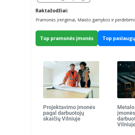
Raktažodžiai:
Pramonės įrengimai, Maisto gamybos ir perdirbimo
Top pramonės įmonės
Top paslaug
Projektavimo įmonės
Metalo
pagal darbuotojų
įmonės
skaičių Vilniuje
darbuot
Vilniuj