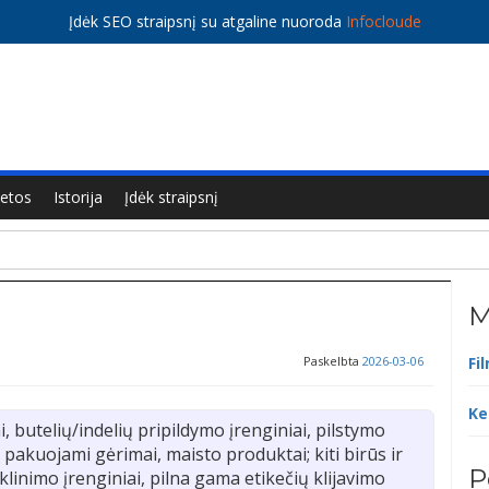
Įdėk SEO straipsnį su atgaline nuoroda
Infocloude
ietos
Istorija
Įdėk straipsnį
M
Paskelbta
2026-03-06
Fi
Ke
, butelių/indelių pripildymo įrenginiai, pilstymo
s pakuojami gėrimai, maisto produktai; kiti birūs ir
P
linimo įrenginiai, pilna gama etikečių klijavimo