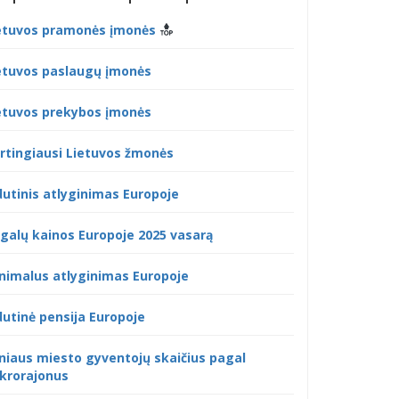
etuvos pramonės įmonės
etuvos paslaugų įmonės
etuvos prekybos įmonės
rtingiausi Lietuvos žmonės
dutinis atlyginimas Europoje
galų kainos Europoje 2025 vasarą
nimalus atlyginimas Europoje
dutinė pensija Europoje
lniaus miesto gyventojų skaičius pagal
krorajonus