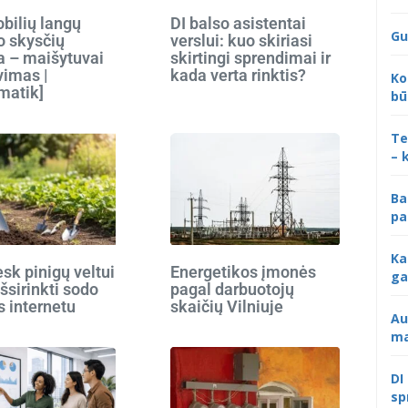
bilių langų
DI balso asistentai
Gu
o skysčių
verslui: kuo skiriasi
 – maišytuvai
skirtingi sprendimai ir
vimas |
kada verta rinktis?
Ko
matik]
bū
Te
– 
Ba
pa
Ka
k pinigų veltui
Energetikos įmonės
ga
išsirinkti sodo
pagal darbuotojų
s internetu
skaičių Vilniuje
Au
ma
DI
sp